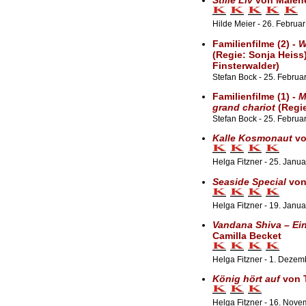
Stille Liv
von Malen
Hilde Meier - 26. Februa
Familienfilme (2) -
W
(Regie: Sonja Heiss)
Finsterwalder)
Stefan Bock - 25. Februar
Familienfilme (1) -
M
grand chariot
(Regie
Stefan Bock - 25. Februa
Kalle Kosmonaut
vo
Helga Fitzner - 25. Janu
Seaside Special
von
Helga Fitzner - 19. Janu
Vandana Shiva – Ein
Camilla Becket
Helga Fitzner - 1. Deze
König hört auf
von 
Helga Fitzner - 16. Nov