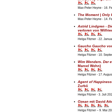
Max-Peter Heyne - 16. F
The Moment
|
Only 
Max-Peter Heyne - 14. F
Astrid Lindgren - D
verloren
von Wilfrie
Helga Fitzner - 22. Janu
Gaucho Gaucho
von
Helga Fitzner - 10. Sept
Wim Wenders. Der 
Marcel Wehn)
Helga Fitzner - 17. Augu
Agent of Happiness
Zurbó
Helga Fitzner - 3. Juli 20
Ozean
mit David At
Helga Fitzner – 9. Mai 2