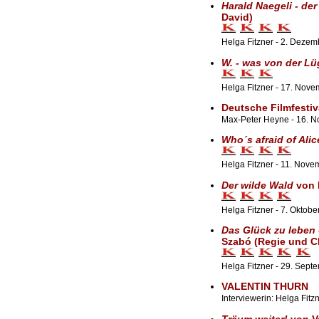
Harald Naegeli - der
David)
Helga Fitzner - 2. Deze
W. - was von der Lü
Helga Fitzner - 17. Nov
Deutsche Filmfestiv
Max-Peter Heyne - 16. N
Who´s afraid of Alic
Helga Fitzner - 11. Nov
Der wilde Wald
von 
Helga Fitzner - 7. Oktobe
Das Glück zu leben 
Szabó (Regie und C
Helga Fitzner - 29. Sept
VALENTIN THURN
Interviewerin: Helga Fitz
Träum weiter!
von V