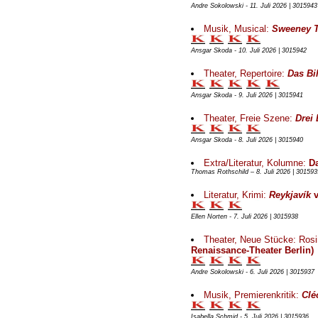
Andre Sokolowski - 11. Juli 2026 | 3015943
Musik, Musical:
Sweeney 
Ansgar Skoda - 10. Juli 2026 | 3015942
Theater, Repertoire:
Das Bi
Ansgar Skoda - 9. Juli 2026 | 3015941
Theater, Freie Szene:
Drei
Ansgar Skoda - 8. Juli 2026 | 3015940
Extra/Literatur, Kolumne:
D
Thomas Rothschild – 8. Juli 2026 | 301593
Literatur, Krimi:
Reykjavík
v
Ellen Norten - 7. Juli 2026 | 3015938
Theater, Neue Stücke: Rosi
Renaissance-Theater Berlin)
Andre Sokolowski - 6. Juli 2026 | 3015937
Musik, Premierenkritik:
Cle
Isabella Schmid - 5. Juli 2026 | 3015936