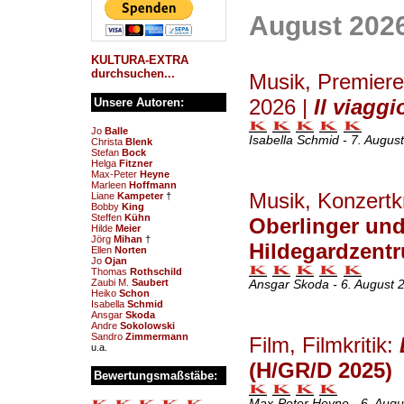
August 202
KULTURA-EXTRA
durchsuchen...
Musik, Premie
2026 |
Il viagg
Unsere Autoren:
Jo
Balle
Isabella Schmid - 7. Augus
Christa
Blenk
Stefan
Bock
Helga
Fitzner
Max-Peter
Heyne
Marleen
Hoffmann
Musik, Konzertkr
Liane
Kampeter
†
Bobby
King
Steffen
Kühn
Oberlinger und 
Hilde
Meier
Jörg
Mihan
†
Hildegardzent
Ellen
Norten
Jo
Ojan
Thomas
Rothschild
Zaubi M.
Saubert
Ansgar Skoda - 6. August 
Heiko
Schon
Isabella
Schmid
Ansgar
Skoda
Andre
Sokolowski
Sandro
Zimmermann
Film, Filmkritik:
u.a.
(H/GR/D 2025)
Bewertungsmaßstäbe:
Max-Peter Heyne - 6. Augu