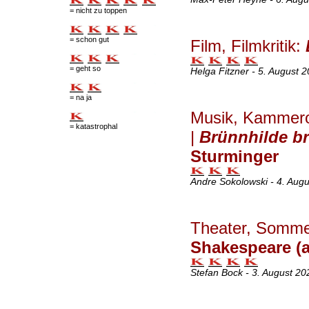
= nicht zu toppen
= schon gut
Film, Filmkritik:
= geht so
Helga Fitzner - 5. August 
= na ja
Musik, Kamme
= katastrophal
|
Brünnhilde b
Sturminger
Andre Sokolowski - 4. Aug
Theater, Somme
Shakespeare (a
Stefan Bock - 3. August 20