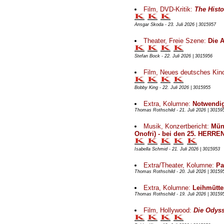
Film, DVD-Kritik:
The Hist
Ansgar Skoda - 23. Juli 2026 | 3015957
Theater, Freie Szene:
Die 
Stefan Bock - 22. Juli 2026 | 3015956
Film, Neues deutsches Kin
Bobby King - 22. Juli 2026 | 3015955
Extra, Kolumne:
Notwendig
Thomas Rothschild - 21. Juli 2026 | 30159
Musik, Konzertbericht:
Münc
Onofri) - bei den 25. HER
Isabella Schmid - 21. Juli 2026 | 3015953
Extra/Theater, Kolumne:
Pa
Thomas Rothschild - 20. Juli 2026 | 30159
Extra, Kolumne:
Leihmütter
Thomas Rothschild - 19. Juli 2026 | 30159
Film, Hollywood:
Die Odys