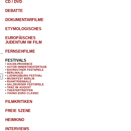
CD / DVD
DEBATTE
DOKUMENTARFILME
ETYMOLOGISCHES
EUROPÄISCHES
JUDENTUM IM FILM
FERNSEHFILME
FESTIVALS
•
AIX-EN-PROVENCE
•
AUTOR:INNENTHEATERTAGE
•
BAYREUTHER FESTSPIELE
•
BERLINALE
•
LUDWIGSBURG FESTIVAL
•
MUSIKFEST BERLIN
•
RUHRTRIENNALE
•
SALZBURGER FESTSPIELE
•
TANZ IM AUGUST
•
THEATERTREFFEN
•
YOUNG EURO CLASSIC
FILMKRITIKEN
FREIE SZENE
HEIMKINO
INTERVIEWS