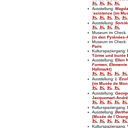
Ausstellung:
Magdal
´existence
(im Mus
Ausstellung:
Sorciè
Museum im Check:
(in den Pyrénées-
Museum im Check:
Paris
Kulturspaziergang:
Türme und bunte 
Ausstellung:
Ellen 
Formen, Elemente
Hallmarkt)
Ausstellung:
L´Écol
(im Musée de Mont
Ausstellung:
George
Jacquemart-André
Kulturspaziergang:
Ausstellung:
Berthe
(Musée de l´Orange
Kulturspaziergang: