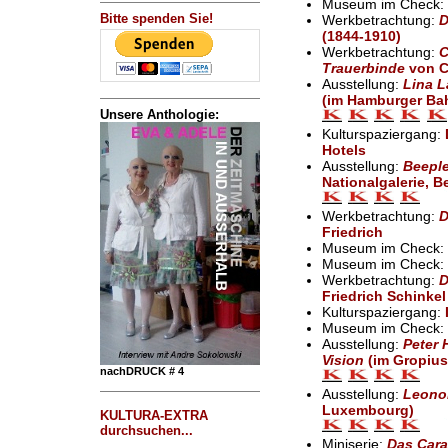
Museum im Check:
Bitte spenden Sie!
Werkbetrachtung:
D
(1844-1910)
Werkbetrachtung:
C
Trauerbinde
von C
Ausstellung:
Lina L
(im Hamburger Bah
Unsere Anthologie:
Kulturspaziergang:
Hotels
Ausstellung:
Beeple
Nationalgalerie, Be
Werkbetrachtung:
D
Friedrich
Museum im Check:
Museum im Check:
Werkbetrachtung:
D
Friedrich Schinkel
Kulturspaziergang:
Museum im Check:
Ausstellung:
Peter 
Vision
(im Gropius 
nachDRUCK # 4
Ausstellung:
Leonor
Luxembourg)
KULTURA-EXTRA
durchsuchen...
Miniserie:
Das Cara