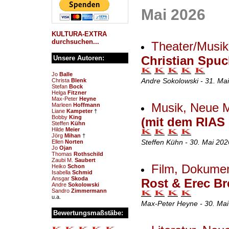
Mai 2026
KULTURA-EXTRA
durchsuchen...
Theater/Musik,
Christian Spuck
Unsere Autoren:
Jo
Balle
Andre Sokolowski - 31. Ma
Christa
Blenk
Stefan
Bock
Helga
Fitzner
Max-Peter
Heyne
Musik, Neue 
Marleen
Hoffmann
Liane
Kampeter
†
Bobby
King
(mit dem RIAS 
Steffen
Kühn
Hilde
Meier
Jörg
Mihan
†
Steffen Kühn - 30. Mai 20
Ellen
Norten
Jo
Ojan
Thomas
Rothschild
Zaubi M.
Saubert
Film, Dokumen
Heiko
Schon
Isabella
Schmid
Ansgar
Skoda
Rost & Erec B
Andre
Sokolowski
Sandro
Zimmermann
u.a.
Max-Peter Heyne - 30. Mai
Bewertungsmaßstäbe: