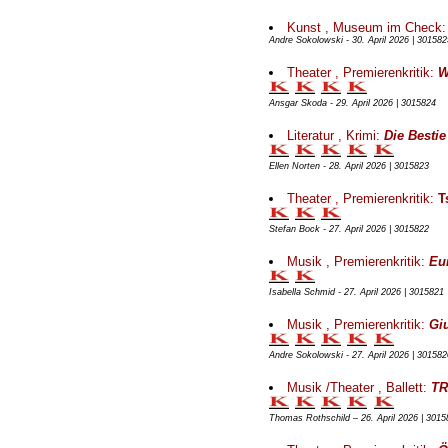
Kunst , Museum im Check
Andre Sokolowski - 30. April 2026 | 301582
Theater , Premierenkritik:
W
Ansgar Skoda - 29. April 2026 | 3015824
Literatur , Krimi:
Die Besti
Ellen Norten - 28. April 2026 | 3015823
Theater , Premierenkritik:
T
Stefan Bock - 27. April 2026 | 3015822
Musik , Premierenkritik:
Eu
Isabella Schmid - 27. April 2026 | 3015821
Musik , Premierenkritik:
Giu
Andre Sokolowski - 27. April 2026 | 301582
Musik /Theater , Ballett:
TR
Thomas Rothschild – 26. April 2026 | 3015