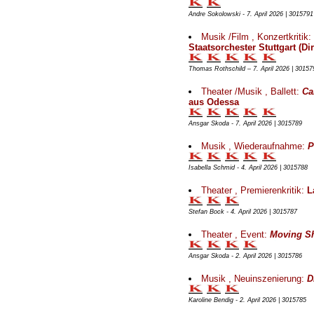
Andre Sokolowski - 7. April 2026 | 3015791
Musik /Film , Konzertkritik:
Staatsorchester Stuttgart (Di
Thomas Rothschild – 7. April 2026 | 30157
Theater /Musik , Ballett:
Ca
aus Odessa
Ansgar Skoda - 7. April 2026 | 3015789
Musik , Wiederaufnahme:
P
Isabella Schmid - 4. April 2026 | 3015788
Theater , Premierenkritik:
L
Stefan Bock - 4. April 2026 | 3015787
Theater , Event:
Moving Sh
Ansgar Skoda - 2. April 2026 | 3015786
Musik , Neuinszenierung:
D
Karoline Bendig - 2. April 2026 | 3015785