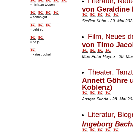
Literatur, Ne
= nicht zu toppen
von Geraldine
= schon gut
Steffen Kühn - 29. Mai 20
= geht so
Film, Neues d
= na ja
von Timo Jaco
= katastrophal
Max-Peter Heyne - 29. Mai
Theater, Tanz
Annett Göhre u
Koblenz)
Ansgar Skoda - 28. Mai 20
Literatur, Biog
Ingeborg Bac