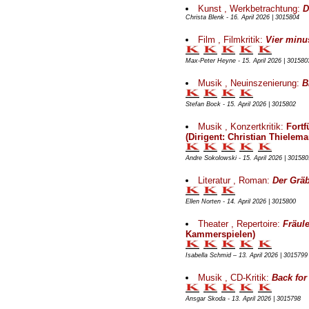
Kunst , Werkbetrachtung:
D
Christa Blenk - 16. April 2026 | 3015804
Film , Filmkritik:
Vier minu
Max-Peter Heyne - 15. April 2026 | 301580
Musik , Neuinszenierung:
B
Stefan Bock - 15. April 2026 | 3015802
Musik , Konzertkritik:
Fortf
(Dirigent: Christian Thielema
Andre Sokolowski - 15. April 2026 | 301580
Literatur , Roman:
Der Grä
Ellen Norten - 14. April 2026 | 3015800
Theater , Repertoire:
Fräule
Kammerspielen)
Isabella Schmid – 13. April 2026 | 3015799
Musik , CD-Kritik:
Back for
Ansgar Skoda - 13. April 2026 | 3015798