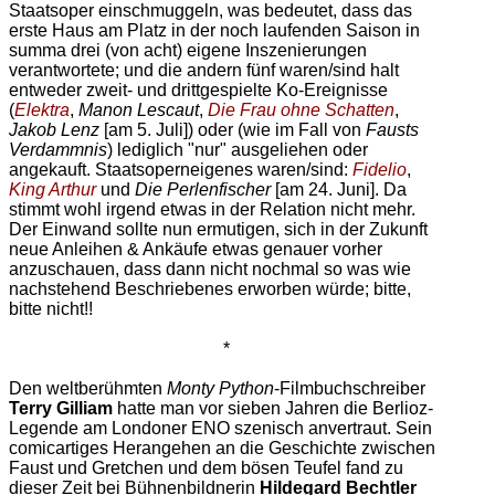
Staatsoper einschmuggeln, was bedeutet, dass das
erste Haus am Platz in der noch laufenden Saison in
summa drei (von acht) eigene Inszenierungen
verantwortete; und die andern fünf waren/sind halt
entweder zweit- und drittgespielte Ko-Ereignisse
(
Elektra
,
Manon Lescaut
,
Die Frau ohne Schatten
,
Jakob Lenz
[am 5. Juli]) oder (wie im Fall von
Fausts
Verdammnis
) lediglich "nur" ausgeliehen oder
angekauft. Staatsoperneigenes waren/sind:
Fidelio
,
King Arthur
und
Die Perlenfischer
[am 24. Juni]. Da
stimmt wohl irgend etwas in der Relation nicht mehr.
Der Einwand sollte nun ermutigen, sich in der Zukunft
neue Anleihen & Ankäufe etwas genauer vorher
anzuschauen, dass dann nicht nochmal so was wie
nachstehend Beschriebenes erworben würde; bitte,
bitte nicht!!
*
Den weltberühmten
Monty Python
-Filmbuchschreiber
Terry Gilliam
hatte man vor sieben Jahren die Berlioz-
Legende am Londoner ENO szenisch anvertraut. Sein
comicartiges Herangehen an die Geschichte zwischen
Faust und Gretchen und dem bösen Teufel fand zu
dieser Zeit bei Bühnenbildnerin
Hildegard Bechtler