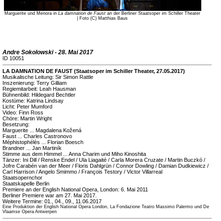
Marguerite und Menora in
La damnation de Faust
an der Berliner Staatsoper im Schiller Theater
| Foto (C) Matthias Baus
Andre Sokolowski - 28. Mai 2017
ID 10051
LA DAMNATION DE FAUST (Staatsoper im Schiller Theater, 27.05.2017)
Musikalische Leitung: Sir Simon Rattle
Inszenierung: Terry Gilliam
Regiemitarbeit: Leah Hausman
Bühnenbild: Hildegard Bechtler
Kostüme: Katrina Lindsay
Licht: Peter Mumford
Video: Finn Ross
Chöre: Martin Wright
Besetzung:
Marguerite ... Magdalena Kožená
Faust ... Charles Castronovo
Méphistophélès ... Florian Boesch
Brandner ... Jan Martiník
Stimme aus dem Himmel ... Anna Charim und Miho Kinoshita
Tänzer: Ini Dill / Renske Endel / Ula Liagaité / Carla Morera Cruzate / Martin Buczkó /
Jofre Carabén van der Meer / Floris Dahlgrün / Connor Dowling / Damian Dudkiewicz /
Carl Harrison / Angelo Smimmo / François Testory / Victor Villarreal
Staatsopernchor
Staatskapelle Berlin
Premiere an der English National Opera, London: 6. Mai 2011
Berliner Premiere war am 27. Mai 2017.
Weitere Termine: 01., 04., 09., 11.06.2017
Eine Produktion der English National Opera London, La Fondazione Teatro Massimo Palermo und De
Vlaamse Opera Antwerpen