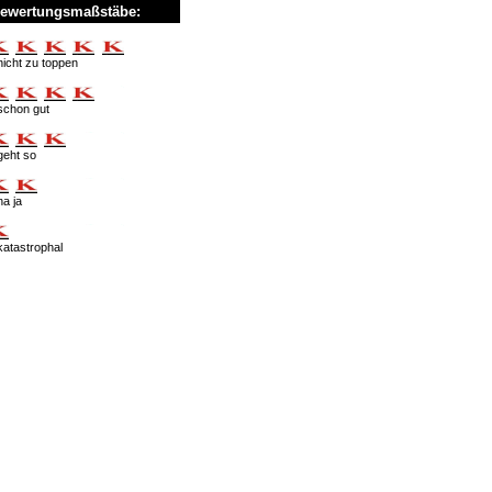
ewertungsmaßstäbe:
nicht zu toppen
schon gut
geht so
na ja
katastrophal