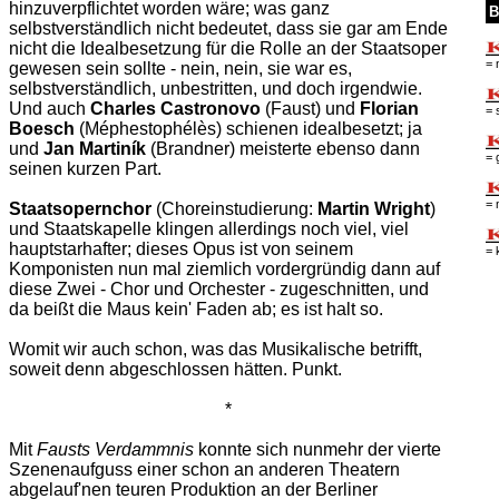
hinzuverpflichtet worden wäre; was ganz
B
selbstverständlich nicht bedeutet, dass sie gar am Ende
nicht die Idealbesetzung für die Rolle an der Staatsoper
= 
gewesen sein sollte - nein, nein, sie war es,
selbstverständlich, unbestritten, und doch irgendwie.
Und auch
Charles Castronovo
(Faust) und
Florian
= 
Boesch
(Méphestophélès) schienen idealbesetzt; ja
und
Jan Martiník
(Brandner) meisterte ebenso dann
= 
seinen kurzen Part.
= 
Staatsopernchor
(Choreinstudierung:
Martin Wright
)
und Staatskapelle klingen allerdings noch viel, viel
hauptstarhafter; dieses Opus ist von seinem
= 
Komponisten nun mal ziemlich vordergründig dann auf
diese Zwei - Chor und Orchester - zugeschnitten, und
da beißt die Maus kein' Faden ab; es ist halt so.
Womit wir auch schon, was das Musikalische betrifft,
soweit denn abgeschlossen hätten. Punkt.
*
Mit
Fausts Verdammnis
konnte sich nunmehr der vierte
Szenenaufguss einer schon an anderen Theatern
abgelauf'nen teuren Produktion an der Berliner