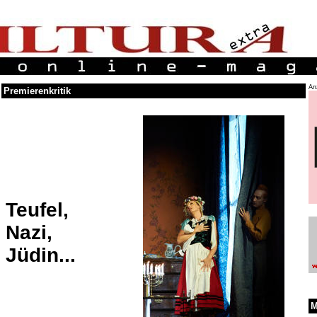
An
Premierenkritik
Teufel,
Nazi,
Jüdin...
M