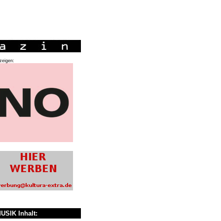
zeigen:
USIK Inhalt: