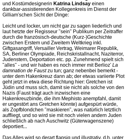
und Kostümdesignerin
Katrina Lindsay
einen
dankbar-assistierenden Kollegenkreis im Dienst der
Gilliam'schen Sicht der Dinge:
Leicht und locker, um nicht gar zu sagen liederlich und
laut hetzte der Regisseur "sein" Publikum per Zeitraffer
durch die französisch-deutsche (Kurz-)Geschichte
zwischen Erstem und Zweitem Weltkrieg inkl.
Giftgasangriff, Versailler Vertrag, Weimarer Republik,
SA, Berliner Olympiade, Reichskristallnacht, Naziterror,
Judenstern, Deportation etc. pp. Zunehmend spielt sich
"alles" - und wir haben es noch immer mit Berlioz'
La
damnation de Faust
zu tun; ganz nebenbei bemerkt -
unter dem Hakenkreuz dann ab; der etwas variierte Plot
geht jetzt in etwa diese Richtung hier: Gretchen ist
Jüdin und muss sich, damit sie nicht als solche von den
Nazis (Faust trägt auch inzwischen eine
Hakenkreuzbinde, die ihm Mephisto anempfahl, damit
er ungestört ans Gretchen könnte) aufgespürt würde,
als Zopfblondchen "maskieren", was natürlich letztlich
auffliegt, und so wird sie mit noch vielen andern Juden
schließlich ab nach Auschwitz (Güterwagenszene)
deportiert...
Das Alles wird so derart flapsig und illustrativ, d.h. unter