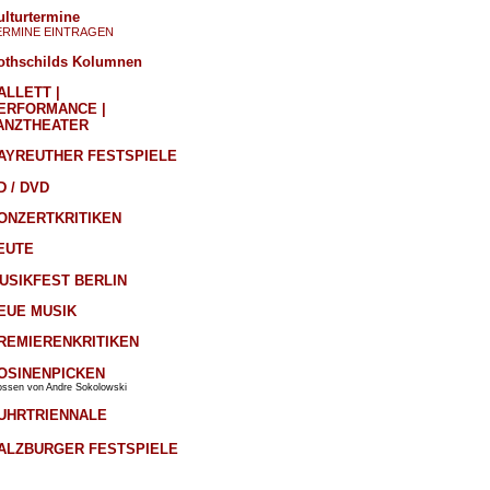
ulturtermine
ERMINE EINTRAGEN
othschilds Kolumnen
ALLETT |
ERFORMANCE |
ANZTHEATER
AYREUTHER FESTSPIELE
D / DVD
ONZERTKRITIKEN
EUTE
USIKFEST BERLIN
EUE MUSIK
REMIERENKRITIKEN
OSINENPICKEN
ossen von Andre Sokolowski
UHRTRIENNALE
ALZBURGER FESTSPIELE