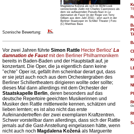
K
Magdalena Kožená als sich im BDM-Look
T
versteckende Jüdin mit Charles Castronovo als
dem sie auflauernden Pseudo-Nazi in
La
damnation de Faust
(in der Regie von Terry
R
Gilliam aus dem Jahr 2011) - jetzt auch in der
Berliner Staatsoper im Schiller Theater | Foto
(C) Matthias Baus
B
P
Szenische Bewertung:
T
B
Vor zwei Jahren führte
Simon Rattle
Hector Berlioz'
La
C
damnation de Faust
mit den Berliner Philharmonikern
K
bereits in Baden-Baden und der Hauptstadt auf, je
konzertant. Die Oper, die ja eigentlich dann keine
L
"echte" Oper ist, gefällt ihm scheinbar derart gut, dass
M
er sie jetzt auch noch aus dem Orchestergraben des
Berliner Schillertheaters dirigieren wollte oder sollte;
N
dieses Mal dann allerdings mit dem Orchester der
Staatskapelle Berlin
, deren besonders auf das
P
deutsche Repertoire geeichten Musikerinnen und
R
Musiker den Rattle mittlerweile kennen, schätzen und
Gl
lieben lernten; es ist also nicht das erste
R
Aufeinandertreffen der zwei exemplaren Kraftzentren.
Schwer vorstellbar dann allerdings, dass sich der Rattle
S
jemals auf die Gast-Anstellung eingelassen hätte, wenn
nicht auch noch
Magdalena Kožená
als Marguerite