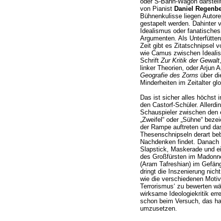
oder S-Bahn-Wagon darstellt
von Pianist
Daniel Regenb
Bühnenkulisse liegen Autore
gestapelt werden. Dahinter 
Idealismus oder fanatisches
Argumenten. Als Unterfütte
Zeit gibt es Zitatschnipsel 
wie Camus zwischen Idealism
Schrift
Zur Kritik der Gewalt
linker Theorien, oder Arjun
Geografie des Zorns
über di
Minderheiten im Zeitalter glo
Das ist sicher alles höchst
den Castorf-Schüler. Allerd
Schauspieler zwischen den e
„Zweifel“ oder „Sühne“ bezei
der Rampe auftreten und das
Thesenschnipseln derart be
Nachdenken findet. Danach 
Slapstick, Maskerade und ei
des Großfürsten im Madonne
(Aram Tafreshian) im Gefän
dringt die Inszenierung nich
wie die verschiedenen Moti
Terrorismus‘ zu bewerten wä
wirksame Ideologiekritik er
schon beim Versuch, das ha
umzusetzen.