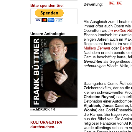
Bewertung:
Bitte spenden Sie!
Als Ausgleich zum Theater 
immer öfter auch Opern wie
Operetten wie
Im weißen Rö
Unsere Anthologie:
Ebenso komisch ist zuweilen
einigen Jahren auch im Max
Regietalent besteht im verul
Müllers
Zement
oder
Bertol
Nachdem er sich bereits ein
Camus beschäftigt hatte, f
Gerechten
als Gegenthese z
schmutzigen Hände
. Voila, 
Baumgartens Comic-Ästhetik 
Zeichentrickfilm, der an die
kleinen schwarz-weißer Pro
Christine Ruynat
) nachstell
Detonation einer Autobombe 
Aljubbeh, Jonas Dassler, 
nachDRUCK # 6
Wonka
) des Gorki-Ensemble
die Rampe. Sie tragen wech
aus der Bibel vor. Die Apoka
KULTURA-EXTRA
religiöser Fanatiker von Al K
durchsuchen...
wurde allerdings schon im v