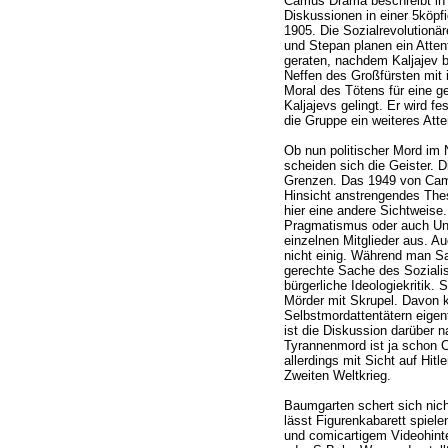
Camus Drama beschreibt in 
Diskussionen in einer 5köpfi
1905. Die Sozialrevolutionä
und Stepan planen ein Atten
geraten, nachdem Kaljajev b
Neffen des Großfürsten mit i
Moral des Tötens für eine g
Kaljajevs gelingt. Er wird f
die Gruppe ein weiteres Atte
Ob nun politischer Mord im N
scheiden sich die Geister. D
Grenzen. Das 1949 von Camu
Hinsicht anstrengendes Thes
hier eine andere Sichtweise
Pragmatismus oder auch Uns
einzelnen Mitglieder aus. A
nicht einig. Während man Sar
gerechte Sache des Soziali
bürgerliche Ideologiekritik.
Mörder mit Skrupel. Davon 
Selbstmordattentätern eige
ist die Diskussion darüber na
Tyrannenmord ist ja scho
allerdings mit Sicht auf Hit
Zweiten Weltkrieg.
Baumgarten schert sich nich
lässt Figurenkabarett spie
und comicartigem Videohint