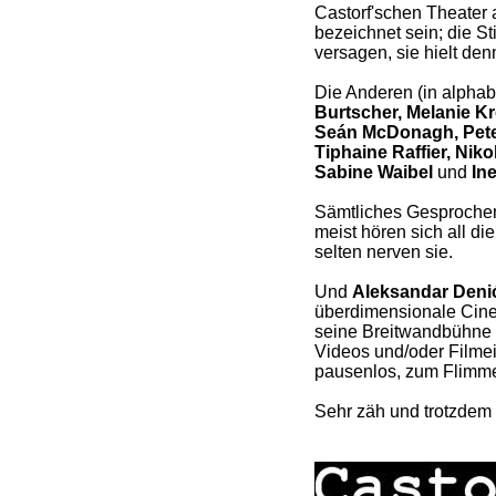
Castorf'schen Theater 
bezeichnet sein; die S
versagen, sie hielt den
Die Anderen (in alphab
Burtscher, Melanie K
Seán McDonagh, Peter
Tiphaine Raffier, Nik
Sabine Waibel
und
In
Sämtliches Gesprochene
meist hören sich all di
selten nerven sie.
Und
Aleksandar Deni
überdimensionale Cin
seine Breitwandbühne a
Videos und/oder Filmein
pausenlos, zum Flimme
Sehr zäh und trotzdem 