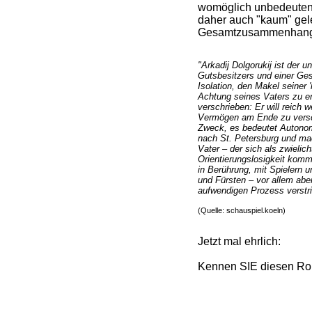
womöglich unbedeutend
daher auch "kaum" gel
Gesamtzusammenhang
"Arkadij Dolgorukij ist der 
Gutsbesitzers und einer Ge
Isolation, den Makel seiner 
Achtung seines Vaters zu err
verschrieben: Er will reich w
Vermögen am Ende zu versch
Zweck, es bedeutet Autonomie
nach St. Petersburg und ma
Vater – der sich als zwielich
Orientierungslosigkeit komm
in Berührung, mit Spielern 
und Fürsten – vor allem aber
aufwendigen Prozess verstric
(Quelle: schauspiel.koeln)
Jetzt mal ehrlich:
Kennen SIE diesen R