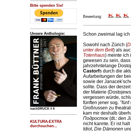
Bitte spenden Sie!
Bewertung:
Unsere Anthologie:
Schon zweimal lag ich 
Sowohl nach Zürich (
D
unter dem Bett
) als au
Totenhaus
) meinte ic
gewesen zu sein, dass 
jahrzehntelange Dosto
Castorf
s durch die akt
Aufarbeitungen der be
sowie der Janacek'sch
sollte. Dass der derze
der Materie (Dostojewsk
vergessen würde, schl
fünften jener sog. "fü
Großrussen zu theatral
nachDRUCK # 6
kam mir deshalb überhau
Подросток
(dt.: den
J
KULTURA-EXTRA
nicht kannte. Er ist hal
durchsuchen...
Idiot
,
Die Dämonen
un