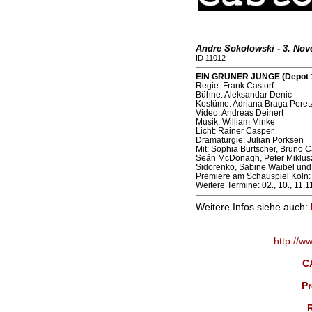
Andre Sokolowski - 3. No
ID 11012
EIN GRÜNER JUNGE (Depot 1,
Regie: Frank Castorf
Bühne: Aleksandar Denić
Kostüme: Adriana Braga Peretz
Video: Andreas Deinert
Musik: William Minke
Licht: Rainer Casper
Dramaturgie: Julian Pörksen
Mit: Sophia Burtscher, Bruno 
Seán McDonagh, Peter Miklusz, 
Sidorenko, Sabine Waibel und 
Premiere am Schauspiel Köln:
Weitere Termine: 02., 10., 11.1
Weitere Infos siehe auch:
http://w
C
Pr