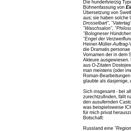
Die hundertvierzig Typo
Bühnenfassung von
Ei
Übersetzung von Swetl
aus; sie haben solche U
Drosselbart", "Vatertag
"Waschsalon", "Philos
"Bologneser Hündchen
"Engel der Verzweiflun
Heiner-Müller-
Auftrag
-
die Dramatis personae 
Vornamen der in dem 
Akteure ausgewiesen. U
aus O-Zitaten Dostojews
man meistens (oder imm
Roman-Bearbeitungen 
glaubte als dasjenige,
Sich insgesamt - bei al
zurechtzufinden, fällt n
den ausufernden Castor
was beispielsweise ICH
für mich privat herauszu
Botschaft:
Russland eine
"Region