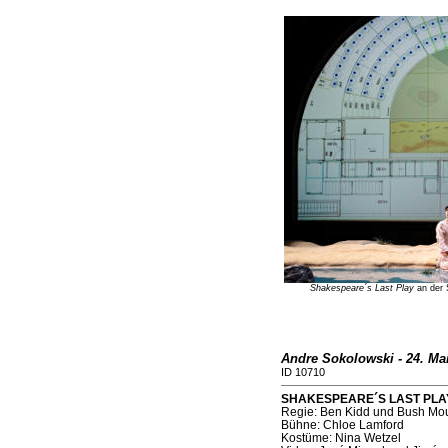
Shakespeare´s Last Play
an der 
Andre Sokolowski - 24. Ma
ID 10710
SHAKESPEARE´S LAST PLAY (
Regie: Ben Kidd und Bush Mo
Bühne: Chloe Lamford
Kostüme: Nina Wetzel