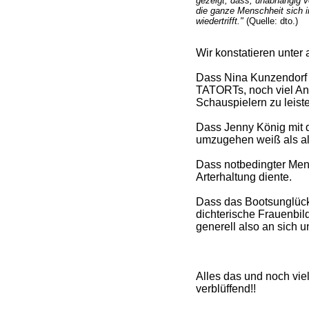
gezeigt, dass, unabhängig vo
die ganze Menschheit sich 
wiedertrifft."
(Quelle: dto.)
Wir konstatieren unter
Dass Nina Kunzendorf
TATORTs, noch viel An
Schauspielern zu leiste
Dass Jenny König mit 
umzugehen weiß als all
Dass notbedingter Men
Arterhaltung diente.
Dass das Bootsunglüc
dichterische Frauenbi
generell also an sich 
Alles das und noch vie
verblüffend!!