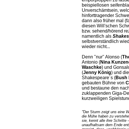
beispiellosen seifenbl
Unverschämtsein, welc
hinforttragender Schwe
dann also früher mal (f
diesen Will'schen Sc
bzw. sehend/hörend rezi
namentlich als
Shakesp
selbstverständlich wie
wieder nicht...
Denn "nur" Alonso (
Th
Antonio (
Nina Kunzen
Waschke
) und Gonsalo
(
Jenny König
) und di
Shakespeare´s (
Bush 
gebauten Bühne von
C
und bestaune den nach
zuklappenden Giga-Dec
kurzweiligen Spielstun
"
Der Sturm
zeigt uns eine We
die Mühe haben zu verstehe
sie, kennt alle ihre Schritte
unaufhaltsam dem Ende ent