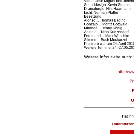
Video: José Miguel und Jimén
Sounddesign: Kevin Gleeson
Dramaturgie: Nils Haarmann
Licht: Norman Plathe
Besetzung:
Alonso ... Thomas Bading
Gonzalo ... Moritz Gottwald
Miranda ... Jenny König
Antonia ... Nina Kunzendorf
Ferdinand ... Mark Waschke
Stimme ... Bush Moukarzel
Premiere war am 24. April 201
Weitere Termine: 24.-27.05.20
Weitere Infos siehe auch:
http://w
Pr
U
Hat Ihn
Unterstütze