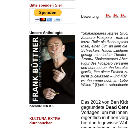
Bitte spenden Sie!
Bewertung:
Unsere Anthologie:
"Shakespeares letztes Stüc
Zauberer Prospero – man n
letzte Rolle als Schauspiel
Insel, einen Ort, an dem di
Schrecken, Trauer, Euphorie
gesagt: sie sind im Theate
Sturm« Shakespeares Abschie
Figur des Prospero versamme
und fleht sie an, ihn loszul
gewillt, ihm diese Freiheit 
nicht zugelassen – und 402
wir ihn immer noch am Lebe
Willen."
(Quelle: schaubuehn
Das 2012 von Ben Kidd
nachDRUCK # 6
gegründete
Dead Cent
Vorlagen, um mit ihnen
eigentlich in ihnen vo
KULTURA-EXTRA
hierdurch gewisse Wa
durchsuchen...
emporploppen zu lasse