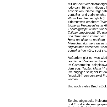
Mit der Zeit verselbständige
jede dann für sich - diverse
anschicken; hierbei ragt natü
veräußer- und verinnerlicht
Wir wollen diesbezüglich (lt.
zitierenswert erachten:
"Wen
'sicheren Provinzen'´es in A
Theatergruppe wurden vor d
Taliban umgebracht. Sie war 
und damit auch immer noch b
Herat sei nicht so schlimm,
Menschen dort sehr rassist
Afghanistan vorziehen, wenn
verwirklichen wäre, sagt sie.
Außerdem gibt es, was wiede
reichliche "Zustandsschilder
im Gazastreifen, beispielsw
dem sog.
"letzten Marsch"
v
live zugegen sein; der ist d
"maskulin" von den zwei Fr
worden...
Und noch vieles Bruchstück
So eine abgespulte Kolport
und C und anderswo gespeist