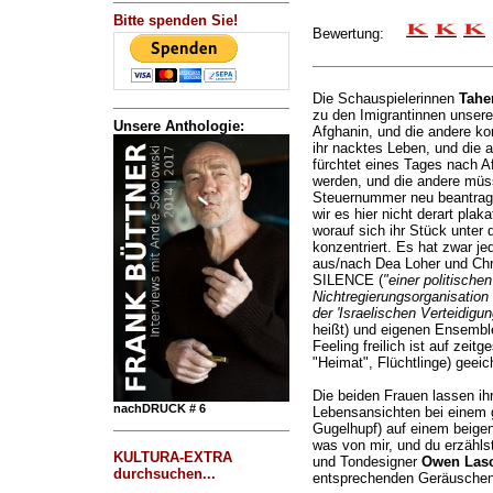
Bitte spenden Sie!
Bewertung:
Die Schauspielerinnen
Tahe
zu den Imigrantinnen unserer
Unsere Anthologie:
Afghanin, und die andere ko
ihr nacktes Leben, und die a
fürchtet eines Tages nach A
werden, und die andere müss
Steuernummer neu beantragen
wir es hier nicht derart plak
worauf sich ihr Stück unter 
konzentriert. Es hat zwar j
aus/nach Dea Loher und C
SILENCE (
"einer politischen
Nichtregierungsorganisation
der 'Israelischen Verteidigung
heißt) und eigenen Ensemble
Feeling freilich ist auf zeit
"Heimat", Flüchtlinge) geeic
Die beiden Frauen lassen ih
nachDRUCK # 6
Lebensansichten bei einem g
Gugelhupf) auf einem beigen 
was von mir, und du erzählst
KULTURA-EXTRA
und Tondesigner
Owen Las
durchsuchen...
entsprechenden Geräuschen 