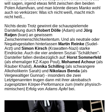
will sagen, irgend etwas fehlt zwischen den beiden
Polen Adam/Ivan, und man könnte dieses Manko wohl
auch so verkürzen: Was ich nicht weiß, macht mich
nicht heiß...
Nichts desto Trotz gewinnt die schauspielernde
Darstellung durch
Robert Dölle
(Adam) und
Jörg
Ratjen
(Ivan) an gewissem
Zwischenmenschlichkeitentum. Und als neutrale oder
Negativgestalten hinterlassen
Martin Reinke
(Sudel-
Arzt) und
Simon Kirsch
(Krawatten-Nazi) starke
Eindrücke. Auch die vier anderen Sozial-"Schäfchen"-
Darsteller fallen diesbezüglich auf:
Horst Sommerfeld
(als ehemaliger KZ-Kapo Poul),
Mohamed Achour
(als
Räuber Khalid),
Annika Schilling
(als schwangere
Alkoholikerin Sarah) und
Nikolaus Benda
(als
Vergewaltiger Gunnar) - insonders die zwei
Letztgenannten trugen dann mit ihrer akrobatisch
zugespitzten Körper-Performance zum (mehr physisch-
mimischen) Erfolg von
Adams Äpfel
bei.