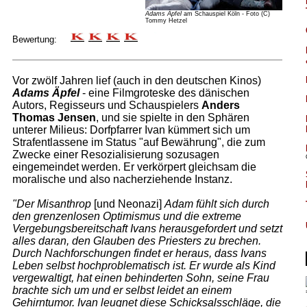
Adams Äpfel
am Schauspiel Köln - Foto (C)
Tommy Hetzel
Bewertung:
Vor zwölf Jahren lief (auch in den deutschen Kinos)
Adams Äpfel
- eine Filmgroteske des dänischen
Autors, Regisseurs und Schauspielers
Anders
Thomas Jensen
, und sie spielte in den Sphären
unterer Milieus: Dorfpfarrer Ivan kümmert sich um
Strafentlassene im Status "auf Bewährung", die zum
Zwecke einer Resozialisierung sozusagen
eingemeindet werden. Er verkörpert gleichsam die
moralische und also nacherziehende Instanz.
"Der Misanthrop
[und Neonazi]
Adam fühlt sich durch
den grenzenlosen Optimismus und die extreme
Vergebungsbereitschaft Ivans herausgefordert und setzt
alles daran, den Glauben des Priesters zu brechen.
Durch Nachforschungen findet er heraus, dass Ivans
Leben selbst hochproblematisch ist. Er wurde als Kind
vergewaltigt, hat einen behinderten Sohn, seine Frau
brachte sich um und er selbst leidet an einem
Gehirntumor. Ivan leugnet diese Schicksalsschläge, die