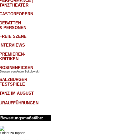
PERFORMANCE |
TANZTHEATER
CASTORFOPERN
DEBATTEN
& PERSONEN
FREIE SZENE
INTERVIEWS
PREMIEREN-
KRITIKEN
ROSINENPICKEN
Glossen von Andre Sokolowski
SALZBURGER
FESTSPIELE
TANZ IM AUGUST
URAUFFÜHRUNGEN
Bewertungsmaßstäbe:
= nicht zu toppen