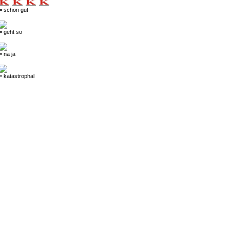
= schon gut
= geht so
= na ja
= katastrophal