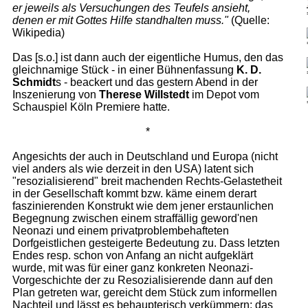
er jeweils als Versuchungen des Teufels ansieht,
denen er mit Gottes Hilfe standhalten muss."
(Quelle:
Wikipedia)
Das [s.o.] ist dann auch der eigentliche Humus, den das
gleichnamige Stück - in einer Bühnenfassung
K. D.
Schmidt
s - beackert und das gestern Abend in der
Inszenierung von
Therese Willstedt
im Depot vom
Schauspiel Köln Premiere hatte.
*
Angesichts der auch in Deutschland und Europa (nicht
viel anders als wie derzeit in den USA) latent sich
"resozialisierend" breit machenden Rechts-Gelastetheit
in der Gesellschaft kommt bzw. käme einem derart
faszinierenden Konstrukt wie dem jener erstaunlichen
Begegnung zwischen einem straffällig geword'nen
Neonazi und einem privatproblembehafteten
Dorfgeistlichen gesteigerte Bedeutung zu. Dass letzten
Endes resp. schon von Anfang an nicht aufgeklärt
wurde, mit was für einer ganz konkreten Neonazi-
Vorgeschichte der zu Resozialisierende dann auf den
Plan getreten war, gereicht dem Stück zum informellen
Nachteil und lässt es behaupterisch verkümmern; das