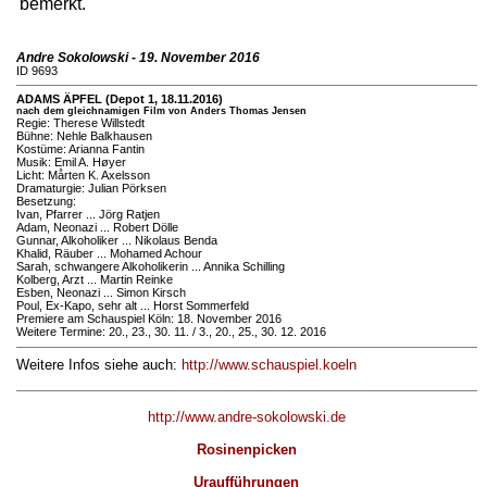
bemerkt.
Andre Sokolowski - 19. November 2016
ID 9693
ADAMS ÄPFEL (Depot 1, 18.11.2016)
nach dem gleichnamigen Film von Anders Thomas Jensen
Regie: Therese Willstedt
Bühne: Nehle Balkhausen
Kostüme: Arianna Fantin
Musik: Emil A. Høyer
Licht: Mårten K. Axelsson
Dramaturgie: Julian Pörksen
Besetzung:
Ivan, Pfarrer ... Jörg Ratjen
Adam, Neonazi ... Robert Dölle
Gunnar, Alkoholiker ... Nikolaus Benda
Khalid, Räuber ... Mohamed Achour
Sarah, schwangere Alkoholikerin ... Annika Schilling
Kolberg, Arzt ... Martin Reinke
Esben, Neonazi ... Simon Kirsch
Poul, Ex-Kapo, sehr alt ... Horst Sommerfeld
Premiere am Schauspiel Köln: 18. November 2016
Weitere Termine: 20., 23., 30. 11. / 3., 20., 25., 30. 12. 2016
Weitere Infos siehe auch:
http://www.schauspiel.koeln
http://www.andre-sokolowski.de
Rosinenpicken
Uraufführungen