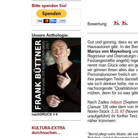
Bitte spenden Sie!
Bewertung:
Unsere Anthologie:
Gut und günstig, dass es an
Hausautoren gibt. In der Ber
Marius von Mayenburg
un
Regisseur und Dramaturgin d
Festangestellte angeht) reg
nennt man Glück oder ein ge
wir gönnen ihnen alles das
Personalunionen freilich ei
ihre jeweiligen Texte darstel
wie sich denken ließe, nie 
nachsorgende "Qualitätskont
mühen, denn für so was gibt
Nach Zades
ödipus
(Septemb
(Januar '19) oder dem von i
Norén-Stück
3.31.93
(Novem
nachDRUCK # 6
uraufgeführt) ihr fünfter Tex
näher kümmern:
KULTURA-EXTRA
durchsuchen...
"Bernd pflegt seine Mutter, die sei
Bett liegt, und hat deswegen kaum