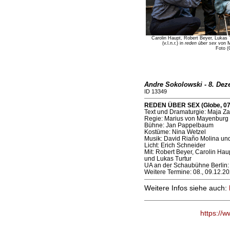
Carolin Haupt, Robert Beyer, Lukas 
(v.l.n.r.) in
reden über sex
von M
Foto (
Andre Sokolowski - 8. Dez
ID 13349
REDEN ÜBER SEX (Globe, 07
Text und Dramaturgie: Maja Z
Regie: Marius von Mayenburg
Bühne: Jan Pappelbaum
Kostüme: Nina Wetzel
Musik: David Riaño Molina und
Licht: Erich Schneider
Mit: Robert Beyer, Carolin Ha
und Lukas Turtur
UA an der Schaubühne Berlin:
Weitere Termine: 08., 09.12.20
Weitere Infos siehe auch:
https://