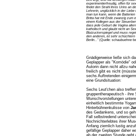
experimentierfreudig, offen für s
findet den Strahl ihres Urins an 
Lehrerin, unglücklich in der Lieb
man tun kann, wenn die Batterien 
Britta hat mit Ende zwanzig zum 
einem Kollegen aus der Steuerber
dass jede Geburt die Vagina altern
katholisch und glaubt nicht an Se
Blutzuckerspiegel und muss regelm
den anderen, ist sehr schüchter
Berlin..."
(Quelle: schaubuehne-ber
Gnädigerweise ließe sich d
Geplapper als "Komödie" ode
Autorin dann nicht allzu nahe
freilich gibt es nicht (müsste
sechs Auftretenden einige
eine Grundsituation:
Sechs Leut'chen also treffen
gruppentherapeutisch - ihre
Wunschvorstellungen untere
einheitlich bestimmte Yogam
Hinterbühnenkulisse von
Ja
des Gedankens, und so geht 
Fall selbstredend unterschei
Nochnichterlebtes ihrer Mu
Anfang ziemlich lustig anzu
gefällige Geplapper daher wo
ab der zweiten Stunde geht 