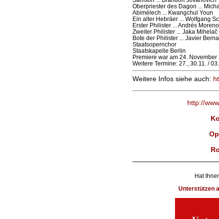
Oberpriester des Dagon ... Micha
Abimélech ... Kwangchul Youn
Ein alter Hebräer ... Wolfgang S
Erster Philister ... Andrés Moren
Zweiter Philister ... Jaka Mihelač
Bote der Philister ... Javier Bern
Staatsopernchor
Staatskapelle Berlin
Premiere war am 24. November 
Weitere Termine: 27., 30.11. / 03.
Weitere Infos siehe auch:
h
http://ww
Ko
Op
Ro
Hat Ihnen
Unterstützen