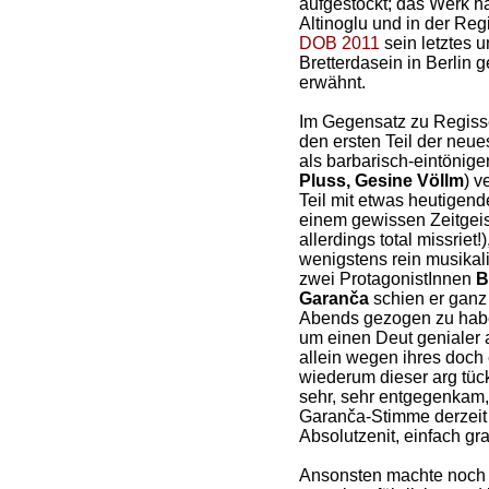
aufgestockt; das Werk ha
Altinoglu und in der Reg
DOB 2011
sein letztes u
Bretterdasein in Berlin 
erwähnt.
Im Gegensatz zu Regis
den ersten Teil der neue
als barbarisch-eintönige
Pluss, Gesine Völlm
) v
Teil mit etwas heutigend
einem gewissen Zeitgeis
allerdings total missrie
wenigstens rein musikal
zwei ProtagonistInnen
B
Garanča
schien er ganz 
Abends gezogen zu habe
um einen Deut genialer al
allein wegen ihres doch 
wiederum dieser arg tück
sehr, sehr entgegenkam, 
Garanča-Stimme derzeit s
Absolutzenit, einfach gra
Ansonsten machte noc