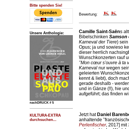
Bitte spenden Sie!
Bewertung:
Camille Saint-Saën
s al
Unsere Anthologie:
Bibelschinken
Samson e
Karneval der Tiere
) sei
Opus; ja und sowieso ke
dieser herrlich nachsin
Wunschkonzerten rauf und
"Mon cœur s'ouvre à ta v
Karneval
nur wegen sein
geleierten Wunschkonzer
kennt & liebt), doch mach
gerade deshalb - werde
und in Gänze (!!), hie un
aufgeführt; das finden wi
nachDRUCK # 5
Jetzt hat
Daniel Barenb
KULTURA-EXTRA
anhaltende "französisch
durchsuchen...
Perlenfischer
, 2017] mit