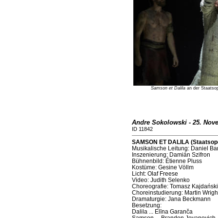
Samson et Dalila
an der Staatsop
Andre Sokolowski - 25. Nov
ID 11842
SAMSON ET DALILA (Staatsoper
Musikalische Leitung: Daniel B
Inszenierung: Damián Szifron
Bühnenbild: Étienne Pluss
Kostüme: Gesine Völlm
Licht: Olaf Freese
Video: Judith Selenko
Choreografie: Tomasz Kajdański
Choreinstudierung: Martin Wrigh
Dramaturgie: Jana Beckmann
Besetzung:
Dalila ... Elīna Garanča
Samson ... Brandon Jovanovich