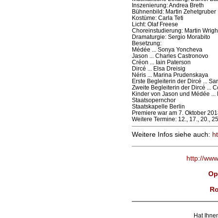
Inszenierung: Andrea Breth
Bühnenbild: Martin Zehetgruber
Kostüme: Carla Teti
Licht: Olaf Freese
Choreinstudierung: Martin Wrigh
Dramaturgie: Sergio Morabito
Besetzung:
Médée ... Sonya Yoncheva
Jason ... Charles Castronovo
Créon ... Iain Paterson
Dircé ... Elsa Dreisig
Néris ... Marina Prudenskaya
Erste Begleiterin der Dircé ... Sa
Zweite Begleiterin der Dircé ... 
Kinder von Jason und Médée ...
Staatsopernchor
Staatskapelle Berlin
Premiere war am 7. Oktober 201
Weitere Termine: 12., 17., 20., 2
Weitere Infos siehe auch:
h
http://ww
Op
Ro
Hat Ihnen