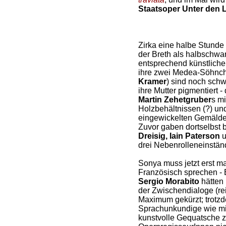
Staatsoper Unter den 
Zirka eine halbe Stunde
der Breth als halbschwar
entsprechend künstliche
ihre zwei Medea-Söhnch
Kramer
) sind noch schw
ihre Mutter pigmentiert 
Martin Zehetgruber
s m
Holzbehältnissen (?) un
eingewickelten Gemälden 
Zuvor gaben dortselbst 
Dreisig, Iain Paterson
u
drei Nebenrolleneinständ
Sonya muss jetzt erst ma
Französisch sprechen - 
Sergio Morabito
hätten 
der Zwischendialoge (rei
Maximum gekürzt; trotzd
Sprachunkundige wie mic
kunstvolle Gequatsche z