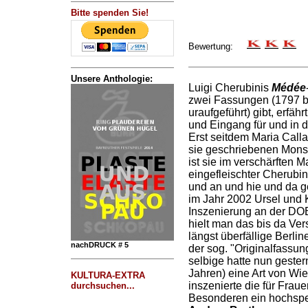
Bitte spenden Sie!
Bewertung:
Unsere Anthologie:
Luigi Cherubinis
Médée
zwei Fassungen (1797 b
uraufgeführt) gibt, erfähr
und Eingang für und in d
Erst seitdem Maria Calla
sie geschriebenen Monst
ist sie im verschärften 
eingefleischter Cherubi
und an und hie und da 
im Jahr 2002 Ursel und 
Inszenierung an der DOB
hielt man das bis da Ver
längst überfällige Berli
nachDRUCK # 5
der sog. "Originalfassun
selbige hatte nun geste
Jahren) eine Art von Wi
KULTURA-EXTRA
inszenierte die für Frau
durchsuchen...
Besonderen ein hochspe