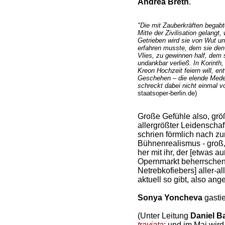
Andrea Breth
.
"Die mit Zauberkräften begab
Mitte der Zivilisation gelangt
Getrieben wird sie von Wut u
erfahren musste, dem sie den
Vlies, zu gewinnen half, dem s
undankbar verließ. In Korinth
Kreon Hochzeit feiern will, ent
Geschehen – die elende Mede
schreckt dabei nicht einmal v
staatsoper-berlin.de)
Große Gefühle also, grö
allergrößter Leidenscha
schrien förmlich nach z
Bühnenrealismus - groß, 
her mit ihr, der [etwas 
Opernmarkt beherrsche
Netrebkofiebers] aller-al
aktuell so gibt, also ange
Sonya Yoncheva
gastie
(Unter Leitung
Daniel B
traviata
; und im Mai wir