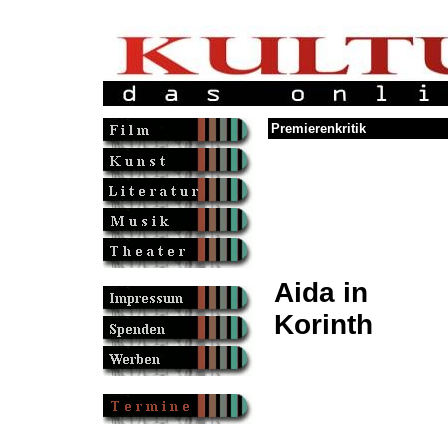
Premierenkritik
Aida in
Korinth