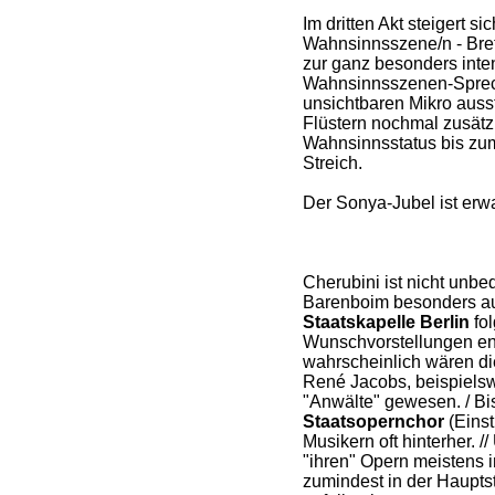
Im dritten Akt steigert s
Wahnsinnsszene/n - Breth 
zur ganz besonders inte
Wahnsinnsszenen-Sprech
unsichtbaren Mikro ausst
Flüstern nochmal zusät
Wahnsinnsstatus bis zum
Streich.
Der Sonya-Jubel ist erwa
Cherubini ist nicht unbe
Barenboim besonders au
Staatskapelle Berlin
fol
Wunschvorstellungen ents
wahrscheinlich wären d
René Jacobs, beispielsw
"Anwälte" gewesen. / Bi
Staatsopernchor
(Einst
Musikern oft hinterher. //
"ihren" Opern meistens i
zumindest in der Haupts