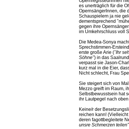
OpernregisseurInnen nie
es unerträglich für die O
OpernsängerInnen, die 
Schauspielern ja nie gel
dementsprechend "mühen
gegen ihre OpernsängerI
im Umkehrschluss voll S
Die Medea-Sonya macht 
Sprechstimmen-Ersteindru
erste große Arie (
"Ihr se
Söhne"
) in das Saalrun
verpasst sie Jason-Char
kurz mal in die Eier, da
Nicht schlecht, Frau Spe
Sie steigert sich von Mal
Mezzo greift im Raum, i
Selbstbewusstsein hat sc
ihr Lautpegel nach oben o
Keine/r der Besetzungsli
reichen kann! (Vielleich
deren fagottbegleitete N
unsre Schmerzen teilen"