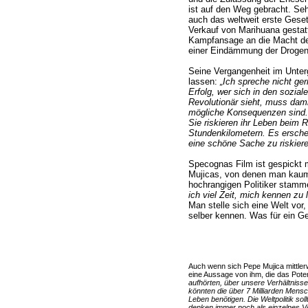
ist auf den Weg gebracht. Se
auch das weltweit erste Geset
Verkauf von Marihuana gestatte
Kampfansage an die Macht der
einer Eindämmung der Drogenk
Seine Vergangenheit im Unterg
lassen:
„Ich spreche nicht ge
Erfolg, wer sich in den sozial
Revolutionär sieht, muss dam
mögliche Konsequenzen sind.
Sie riskieren ihr Leben beim 
Stundenkilometern. Es erschein
eine schöne Sache zu riskiere
Specognas Film ist gespickt 
Mujicas, von denen man kaum
hochrangigen Politiker stam
ich viel Zeit, mich kennen zu 
Man stelle sich eine Welt vor,
selber kennen. Was für ein G
Auch wenn sich Pepe Mujica mittlerw
eine Aussage von ihm, die das Pote
aufhörten, über unsere Verhältnisse
könnten die über 7 Milliarden Mensc
Leben benötigen. Die Weltpolitik sol
denken immer noch als einzelnes Vo