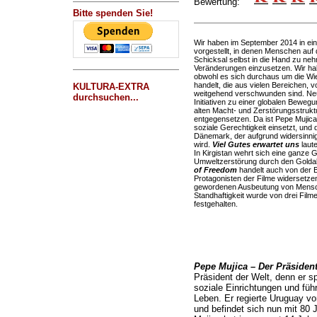
Bewertung:
Bitte spenden Sie!
Wir haben im September 2014 in ein
vorgestellt, in denen Menschen auf
Schicksal selbst in die Hand zu neh
Veränderungen einzusetzen. Wir h
obwohl es sich durchaus um die Wi
handelt, die aus vielen Bereichen, vo
KULTURA-EXTRA
weitgehend verschwunden sind. Neu
durchsuchen...
Initiativen zu einer globalen Bewe
alten Macht- und Zerstörungsstruktur
entgegensetzen. Da ist Pepe Mujica,
soziale Gerechtigkeit einsetzt, und
Dänemark, der aufgrund widersinnig
wird.
Viel Gutes erwartet uns
laute
In Kirgistan wehrt sich eine ganze
Umweltzerstörung durch den Goldab
of Freedom
handelt auch von der 
Protagonisten der Filme widersetzen
gewordenen Ausbeutung von Mensch
Standhaftigkeit wurde von drei Film
festgehalten.
Pepe Mujica – Der Präsiden
Präsident der Welt, denn er s
soziale Einrichtungen und füh
Leben. Er regierte Uruguay v
und befindet sich nun mit 80 