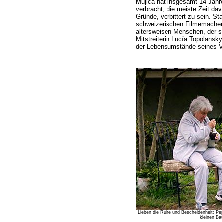
Mujica hat insgesamt 14 Jahr
verbracht, die meiste Zeit davo
Gründe, verbittert zu sein. S
schweizerischen Filmemache
altersweisen Menschen, der 
Mitstreiterin Lucía Topolansk
der Lebensumstände seines Vo
Lieben die Ruhe und Bescheidenheit: Pe
kleinen Ba