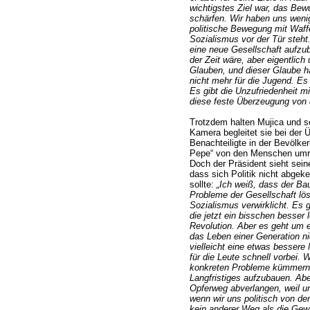
wichtigstes Ziel war, das Bew
schärfen. Wir haben uns wenig
politische Bewegung mit Waff
Sozialismus vor der Tür steht. 
eine neue Gesellschaft aufzub
der Zeit wäre, aber eigentlic
Glauben, und dieser Glaube ha
nicht mehr für die Jugend. Es
Es gibt die Unzufriedenheit m
diese feste Überzeugung von d
Trotzdem halten Mujica und se
Kamera begleitet sie bei der
Benachteiligte in der Bevölker
Pepe“ von den Menschen umring
Doch der Präsident sieht seine
dass sich Politik nicht abge
sollte:
„Ich weiß, dass der Ba
Probleme der Gesellschaft lö
Sozialismus verwirklicht. Es
die jetzt ein bisschen besser 
Revolution. Aber es geht um 
das Leben einer Generation ni
vielleicht eine etwas besser
für die Leute schnell vorbei.
konkreten Probleme kümmern –
Langfristiges aufzubauen. Abe
Opferweg abverlangen, weil u
wenn wir uns politisch von d
kein anderer Weg als die Gewa