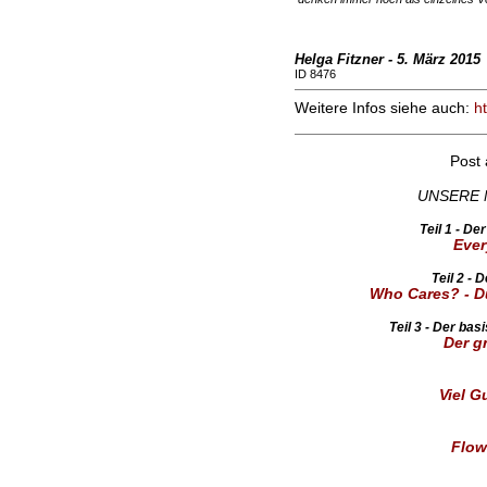
Helga Fitzner - 5. März 2015
ID 8476
Weitere Infos siehe auch:
h
Post
UNSERE 
Teil 1 - D
Ever
Teil 2 - 
Who Cares? - D
Teil 3 - Der ba
Der g
Viel G
Flow