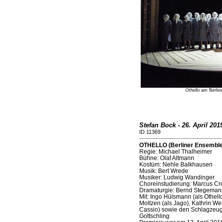
Othello
am Berline
Stefan Bock - 26. April 201
ID 11369
OTHELLO (Berliner Ensemble,
Regie: Michael Thalheimer
Bühne: Olaf Altmann
Kostüm: Nehle Balkhausen
Musik: Bert Wrede
Musiker: Ludwig Wandinger
Choreinstudierung: Marcus C
Dramaturgie: Bernd Stegeman
Mit: Ingo Hülsmann (als Othel
Moltzen (als Jago), Kathrin Weh
Cassio) sowie den Schlagzeu
Gottschling