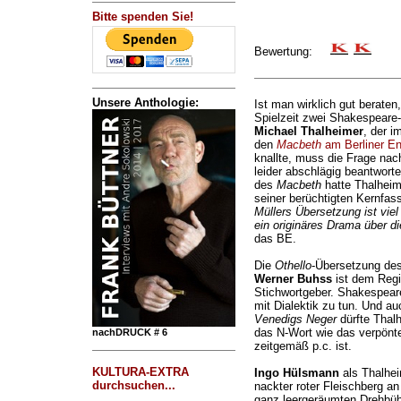
Bitte spenden Sie!
Bewertung:
Unsere Anthologie:
Ist man wirklich gut beraten,
Spielzeit zwei Shakespeare-
Michael Thalheimer
, der 
den
Macbeth
am Berliner E
knallte, muss die Frage n
leider abschlägig beantworte
des
Macbeth
hatte Thalheim
seiner berüchtigten Kernfa
Müllers Übersetzung ist viel
ein originäres Drama über di
das BE.
Die
Othello
-Übersetzung des
Werner Buhss
ist dem Regi
Stichwortgeber. Shakespea
mit Dialektik zu tun. Und au
Venedigs Neger
dürfte Thalh
das N-Wort wie das verpönte 
nachDRUCK # 6
zeitgemäß p.c. ist.
KULTURA-EXTRA
Ingo Hülsmann
als Thalhei
durchsuchen...
nackter roter Fleischberg 
ganz leergeräumten Drehbühn