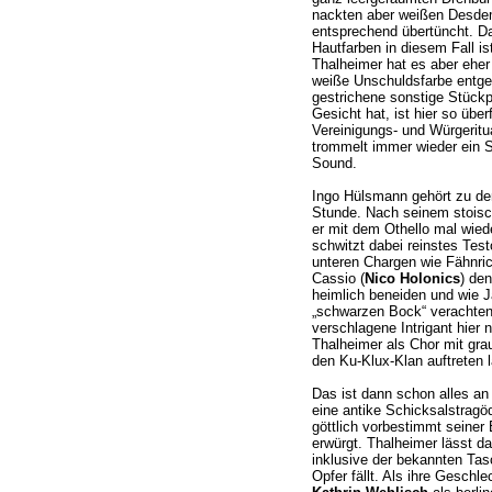
nackten aber weißen Desde
entsprechend übertüncht. D
Hautfarben in diesem Fall ist
Thalheimer hat es aber eher
weiße Unschuldsfarbe entge
gestrichene sonstige Stückp
Gesicht hat, ist hier so über
Vereinigungs- und Würgeri
trommelt immer wieder ein 
Sound.
Ingo Hülsmann gehört zu de
Stunde. Nach seinem stoisc
er mit dem Othello mal wieder
schwitzt dabei reinstes Tes
unteren Chargen wie Fähnric
Cassio (
Nico Holonics
) de
heimlich beneiden und wie J
„schwarzen Bock“ verachten
verschlagene Intrigant hier n
Thalheimer als Chor mit gra
den Ku-Klux-Klan auftreten l
Das ist dann schon alles an
eine antike Schicksalstragöd
göttlich vorbestimmt seiner
erwürgt. Thalheimer lässt da
inklusive der bekannten Ta
Opfer fällt. Als ihre Geschl