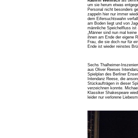
Kathrin Wehlisch
als berli
um sie herum etwas entgege
Personal nicht besonders ge
zappeln hier nur immer wied
dem Eifersuchtswahn verfal
am Boden liegt und von Jago
männliche Speichelfluss ist
„Männer sind nun mal keine
ihnen am Ende der eigene Ruf
Frau, die sie doch nur für e
Ende ist wieder reinstes Brü
Sechs Thalheimer-Inszenier
aus Oliver Reeses Intendanz 
Spielplan des Berliner Ensem
Intendanz Reese, die anson
Stückaufträgen in dieser Spi
verzeichnen konnte. Michae
Klassiker Shakespeare wiede
leider nur verlorene Liebesm