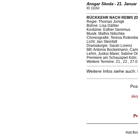
Ansgar Skoda - 21. Januar
ID 11162
RÜCKKEHR NACH REIMS (Depo
Regie: Thomas Jonigk
Bühne: Lisa Däßler
Kostüme: Esther Geremus
Musik: Mathis Nitschke
Choreografie: Teresa Rotembe
Licht: Jan Steinfatt
Dramaturgie: Sarah Lorenz
Mit: Antonia Bockelmann, Cam
Lehni, Justus Maier, Sabine Or
Premiere am Schauspiel Köln:
Weitere Termine: 21., 22., 27.01
Weitere Infos siehe auch:
Pos
sko
Pr
Hat Ihn