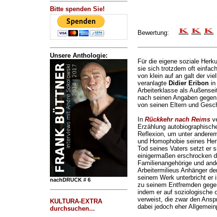
Bitte spenden Sie!
Bewertung:
Unsere Anthologie:
Für die eigene soziale Her
sie sich trotzdem oft einfa
von klein auf an galt der vie
veranlagte
Didier Eribon
in
Arbeiterklasse als Außenseit
nach seinen Angaben gegen 
von seinen Eltern und Gesc
In
Rückkehr nach Reims
ve
Erzählung autobiographische
Reflexion, um unter andere
und Homophobie seines Her
Tod seines Vaters setzt er s
einigermaßen erschrocken d
Familienangehörige und ande
Arbeitermilieus Anhänger der
seinem Werk unterbricht er 
nachDRUCK # 6
zu seinem Entfremden gegenü
indem er auf soziologische 
verweist, die zwar den Anspr
KULTURA-EXTRA
dabei jedoch eher Allgemein
durchsuchen...