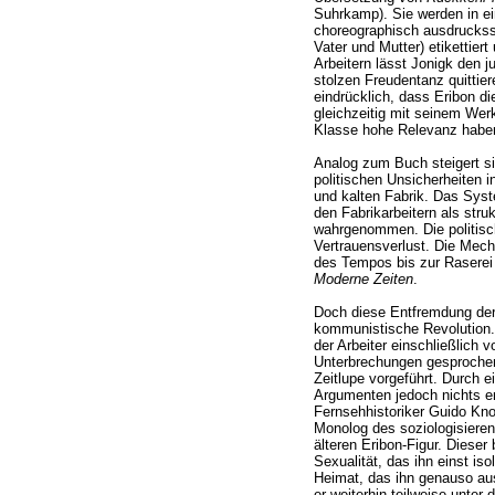
Suhrkamp). Sie werden in ein
choreographisch ausdruckssta
Vater und Mutter) etikettier
Arbeitern lässt Jonigk den 
stolzen Freudentanz quittie
eindrücklich, dass Eribon di
gleichzeitig mit seinem Wer
Klasse hohe Relevanz habe
Analog zum Buch steigert s
politischen Unsicherheiten i
und kalten Fabrik. Das Syst
den Fabrikarbeitern als stru
wahrgenommen. Die politisc
Vertrauensverlust. Die Mech
des Tempos bis zur Raserei e
Moderne Zeiten
.
Doch diese Entfremdung der 
kommunistische Revolution.
der Arbeiter einschließlich 
Unterbrechungen gesprochen
Zeitlupe vorgeführt. Durch e
Argumenten jedoch nichts e
Fernsehhistoriker Guido Knopp
Monolog des soziologisiere
älteren Eribon-Figur. Dieser 
Sexualität, das ihn einst iso
Heimat, das ihn genauso aus
er weiterhin teilweise unter