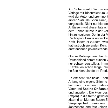
Am Schauspiel Köln inszeni
Vorlage mit Ideenreichtum u
wird der Autor und prominent
ersten Satz als Sohn einer
„
vorgestellt. Nicht nur hier 
Anlässen wird diese Tatsach
dem Eribon selbst in der Ve
hin zu negieren. Der in der 
Rechtspopulismus entwickel
Kraft, indem er zu dem, was 
kathastrophisierenden Kontr
entstandenen polarisierend
Ob die Melange zwischen Pro
Deutschland derart zünden wü
nur schwer vorstellbar. Imm
Putzfrauen schon lange Raum
heißen hierzulande oft Prod
Es erfrischt, wie beide Elter
Anfang eine eigene Stimme 
kommen. Es ist ein Erlebnis
Vater und
Sabine Orléans
a
und angeifern. Die Figur des
Ratjen
) in die fremd geword
zitternd an Mutters Busen Z
Vergangenheit zu erinnern. 
Jahrzehnte lang fast keinen