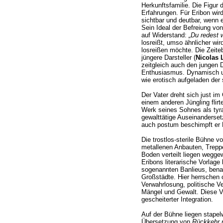
Herkunftsfamilie. Die Figur 
Erfahrungen. Für Eribon wird
sichtbar und deutbar, wenn 
Sein Ideal der Befreiung von
auf Widerstand:
„Du redest 
losreißt, umso ähnlicher wi
losreißen möchte. Die Zeit
jüngere Darsteller (
Nicolas 
zeitgleich auch den jungen D
Enthusiasmus. Dynamisch u
wie erotisch aufgeladen der
Der Vater dreht sich just im
einem anderen Jüngling flirte
Werk seines Sohnes als tyra
gewalttätige Auseinanderse
auch postum beschimpft er 
Die trostlos-sterile Bühne v
metallenen Anbauten, Trepp
Boden verteilt liegen wegge
Eribons literarische Vorlage
sogenannten Banlieus, benac
Großstädte. Hier herrschen o
Verwahrlosung, politische Ve
Mängel und Gewalt. Diese 
gescheiterter Integration.
Auf der Bühne liegen stape
Übersetzung von
Rückkehr 