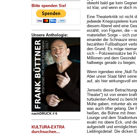
obwohl bald gar kein Gegner
Bitte spenden Sie!
ist klar, und wenn er doch ma
Eine Theaterkritik ist nicht
jedwede Kriegsspielerei kun
diesem Abend wird eine Ge
erzählt, von Figuren, die – w
Unsere Anthologie:
materiellen Sorge – sich zum
einander die Schnauze eins
bezahlten Fußballsport verbi
den Grund. Es möge niemand
sich – Polizeieinsätze bei F
Millionen und dem Gesindel
halbwegs gerade zu biegen, 
Wenn irgendwo eine „Null-Tol
Aber unser Staat fährt sein
auf, als hier wirkungsvoll e
Jenseits dieser Betrachtung
Theater“) ist von einem kraf
turbulenten Abend zu bericht
Mühe gaben, mitunter als ei
was auch öfter gelang. Der P
heißen, die Bühne mit ihren
nachDRUCK # 6
Lounge und dem Stadiontun
exakt ins obere Eck, und di
aufgestellt und ermöglichten
KULTURA-EXTRA
Lieblingsdetail: Die dicken 
durchsuchen...