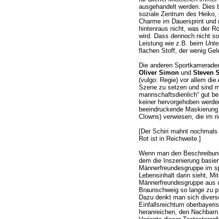
ausgehandelt werden. Dies bi
soziale Zentrum des Heiko,
Charme im Dauersprint und n
hintenraus nicht, was der R
wird. Dass dennoch nicht so
Leistung wie z.B. beim
Unte
flachen Stoff, der wenig Gele
Die anderen Sportkamerad
Oliver Simon
und
Steven 
(vulgo: Regie) vor allem die
Szene zu setzen und sind mi
mannschaftsdienlich“ gut be
keiner hervorgehoben werden
beeindruckende Maskierung
Clowns) verwiesen, die im ric
[Der Schiri mahnt nochmals 
Rot ist in Reichweite.]
Wenn man den Beschreibunge
dem die Inszenierung basie
Männerfreundesgruppe im sp
Lebensinhalt darin sieht, Mit
Männerfreundesgruppe aus 
Braunschweig so lange zu p
Dazu denkt man sich divers
Einfallsreichtum oberbayeri
heranreichen, den Nachbarn 