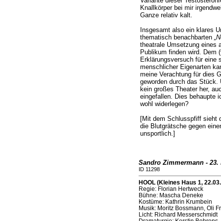
Variante dieser Testosteronf
Knallkörper bei mir irgendwe
Ganze relativ kalt.
Insgesamt also ein klares 
thematisch benachbarten
„N
theatrale Umsetzung eines a
Publikum finden wird. Dem (v
Erklärungsversuch für eine 
menschlicher Eigenarten kan
meine Verachtung für dies Ge
geworden durch das Stück. 
kein großes Theater her, auc
eingefallen. Dies behaupte i
wohl widerlegen?
[Mit dem Schlusspfiff sieht 
die Blutgrätsche gegen einen
unsportlich.]
Sandro Zimmermann - 23. 
ID 11298
HOOL (Kleines Haus 1, 22.03
Regie: Florian Hertweck
Bühne: Mascha Deneke
Kostüme: Kathrin Krumbein
Musik: Moritz Bossmann, Oli Fr
Licht: Richard Messerschmidt
Dramaturgie: Kerstin Behrens