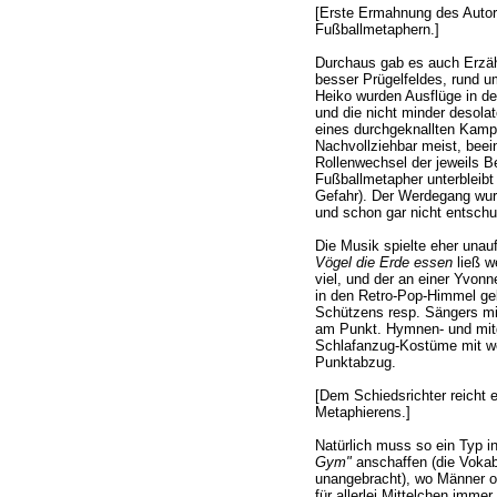
[Erste Ermahnung des Autor
Fußballmetaphern.]
Durchaus gab es auch Erzäh
besser Prügelfeldes, rund 
Heiko wurden Ausflüge in de
und die nicht minder desol
eines durchgeknallten Kam
Nachvollziehbar meist, beei
Rollenwechsel der jeweils Be
Fußballmetapher unterbleibt
Gefahr). Der Werdegang wurde
und schon gar nicht entschu
Die Musik spielte eher unauf
Vögel die Erde essen
ließ w
viel, und der an einer Yvon
in den Retro-Pop-Himmel geba
Schützens resp. Sängers m
am Punkt. Hymnen- und mitgr
Schlafanzug-Kostüme mit w
Punktabzug.
[Dem Schiedsrichter reicht e
Metaphierens.]
Natürlich muss so ein Typ 
Gym"
anschaffen (die Vokabe
unangebracht), wo Männer o
für allerlei Mittelchen imme