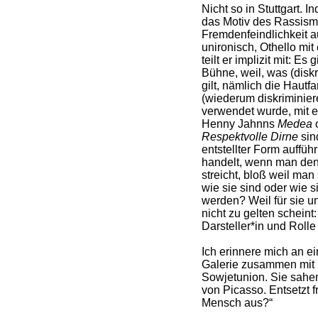
Nicht so in Stuttgart. 
das Motiv des Rassism
Fremdenfeindlichkeit au
unironisch, Othello mi
teilt er implizit mit: E
Bühne, weil, was (dis
gilt, nämlich die Hautf
(wiederum diskriminier
verwendet wurde, mit e
Henny Jahnns
Medea
o
Respektvolle Dirne
sin
entstellter Form auffüh
handelt, wenn man de
streicht, bloß weil man
wie sie sind oder wie 
werden? Weil für sie un
nicht zu gelten scheint
Darsteller*in und Rolle
Ich erinnere mich an e
Galerie zusammen mit
Sowjetunion. Sie sahen
von Picasso. Entsetzt f
Mensch aus?“