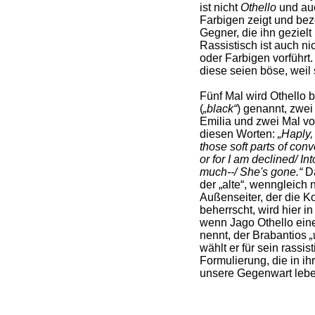
ist nicht
Othello
und auc
Farbigen zeigt und beze
Gegner, die ihn gezielt
Rassistisch ist auch ni
oder Farbigen vorführt. 
diese seien böse, weil 
Fünf Mal wird Othello
(
„black“
) genannt, zwei
Emilia und zwei Mal von
diesen Worten:
„Haply,
those soft parts of con
or for I am declined/ Int
much--/ She's gone.“
Da
der „alte“, wenngleich 
Außenseiter, der die Ko
beherrscht, wird hier 
wenn Jago Othello ei
nennt, der Brabantios
„
wählt er für sein rassis
Formulierung, die in ihr
unsere Gegenwart leben