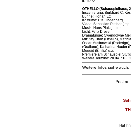
ID 11372
OTHELLO (Schauspielhaus, 2
Inszenierung: Burkhard C. Kos
Bühne: Florian Etti
Kostüme: Ute Lindenberg
Video: Sebastian Pircher (impu
Musik: Hans Platzgumer
Licht: Felix Dreyer
Dramaturgie: Gwendolyne Mel
Mit: Itay Tiran (Othello), Matth
Oscar Musinowski (Roderigo),
(Gratiano), Katharina Hauter (
Meguid (Emilia) u.a.
Premiere am Schauspiel Stuttga
Weitere Termine: 28.04. / 10., 2
Weitere Infos siehe auch:
Post an
Sch
TH
Hat Ihn