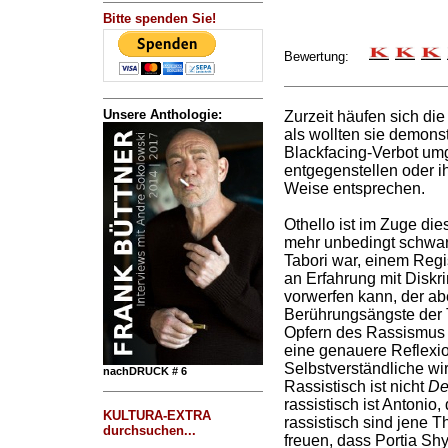
Bitte spenden Sie!
Bewertung:
Unsere Anthologie:
Zurzeit häufen sich di
als wollten sie demonst
Blackfacing-Verbot umg
entgegenstellen oder i
Weise entsprechen.
Othello ist im Zuge di
mehr unbedingt schwarz
Tabori war, einem Reg
an Erfahrung mit Diskr
vorwerfen kann, der abe
Berührungsängste der 
Opfern des Rassismus n
eine genauere Reflexi
Selbstverständliche wi
nachDRUCK # 6
Rassistisch ist nicht
De
rassistisch ist Antoni
KULTURA-EXTRA
rassistisch sind jene T
durchsuchen...
freuen, dass Portia Shy