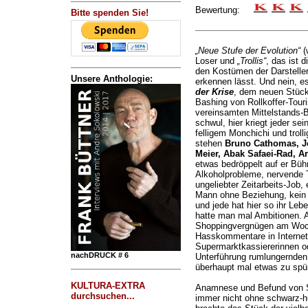
Bewertung:
Bitte spenden Sie!
„Neue Stufe der Evolution“
(
Loser und
„Trollis“
, das ist d
den Kostümen der Darstelle
Unsere Anthologie:
erkennen lässt. Und nein, e
der Krise
, dem neuen Stüc
Bashing von Rollkoffer-Touri
vereinsamten Mittelstands-B
schwul, hier kriegt jeder se
felligem Monchichi und trol
stehen
Bruno Cathomas, J
Meier, Abak Safaei-Rad, A
etwas bedröppelt auf er Bü
Alkoholprobleme, nervende T
ungeliebter Zeitarbeits-Job,
Mann ohne Beziehung, kein o
und jede hat hier so ihr Le
hatte man mal Ambitionen. A
Shoppingvergnügen am Woch
Hasskommentare in Internet
Supermarktkassiererinnen od
nachDRUCK # 6
Unterführung rumlungernden
überhaupt mal etwas zu spü
KULTURA-EXTRA
Anamnese und Befund von Si
durchsuchen...
immer nicht ohne schwarz-h