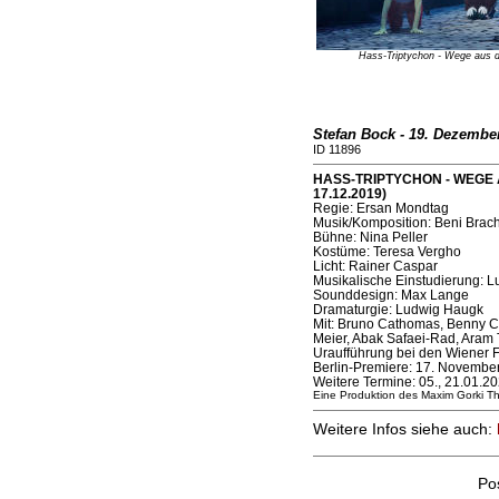
Hass-Triptychon - Wege aus d
Stefan Bock - 19. Dezembe
ID 11896
HASS-TRIPTYCHON - WEGE AU
17.12.2019)
Regie: Ersan Mondtag
Musik/Komposition: Beni Brach
Bühne: Nina Peller
Kostüme: Teresa Vergho
Licht: Rainer Caspar
Musikalische Einstudierung: 
Sounddesign: Max Lange
Dramaturgie: Ludwig Haugk
Mit: Bruno Cathomas, Benny 
Meier, Abak Safaei-Rad, Aram
Uraufführung bei den Wiener 
Berlin-Premiere: 17. Novembe
Weitere Termine: 05., 21.01.2
Eine Produktion des Maxim Gorki T
Weitere Infos siehe auch:
Po