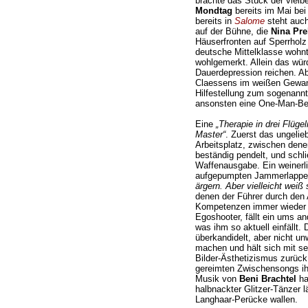
brachte das Stück der vielb
Mondtag
bereits im Mai be
bereits in
Salome
steht auc
auf der Bühne, die
Nina Pre
Häuserfronten auf Sperrholz
deutsche Mittelklasse wohn
wohlgemerkt. Allein das wür
Dauerdepression reichen. Abe
Claessens im weißen Gewand
Hilfestellung zum sogenannt
ansonsten eine One-Man-Be
Eine
„Therapie in drei Flügel
Master“
. Zuerst das ungelie
Arbeitsplatz, zwischen dene
beständig pendelt, und schli
Waffenausgabe. Ein weinerli
aufgepumpten Jammerlappe
ärgern. Aber vielleicht weiß 
denen der Führer durch den
Kompetenzen immer wieder di
Egoshooter, fällt ein ums an
was ihm so aktuell einfällt. 
überkandidelt, aber nicht un
machen und hält sich mit s
Bilder-Ästhetizismus zurück
gereimten Zwischensongs ihr
Musik von
Beni Brachtel
ha
halbnackter Glitzer-Tänzer 
Langhaar-Perücke wallen.