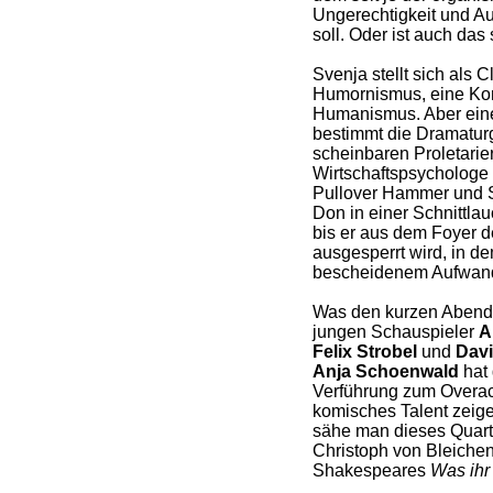
Ungerechtigkeit und A
soll. Oder ist auch das
Svenja stellt sich als C
Humornismus, eine Ko
Humanismus. Aber eine
bestimmt die Dramatur
scheinbaren Proletarier
Wirtschaftspsychologe i
Pullover Hammer und Si
Don in einer Schnittlauc
bis er aus dem Foyer d
ausgesperrt wird, in de
bescheidenem Aufwand 
Was den kurzen Abend 
jungen Schauspieler
A
Felix Strobel
und
Davi
Anja Schoenwald
hat 
Verführung zum Overac
komisches Talent zeige
sähe man dieses Quarte
Christoph von Bleichen
Shakespeares
Was ihr 