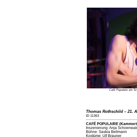
Café Populaire
am Scha
Thomas Rothschild – 21. A
ID 11363
CAFÉ POPULAIRE (Kammerthe
Inszenierung: Anja Schoenwal
Bühne: Saskia Bellmann
Kostüme: Ulf Brauner