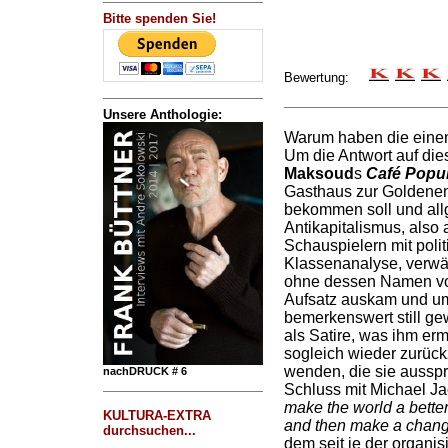
Bitte spenden Sie!
Bewertung:
Unsere Anthologie:
Warum haben die einen
Um die Antwort auf die
Maksoud
s
Café Popul
Gasthaus zur Goldene
bekommen soll und all
Antikapitalismus, also 
Schauspielern mit poli
Klassenanalyse, verwäs
ohne dessen Namen vor
Aufsatz auskam und um
bemerkenswert still gew
als Satire, was ihm erm
sogleich wieder zurüc
wenden, die sie aussp
nachDRUCK # 6
Schluss mit Michael J
make the world a better
KULTURA-EXTRA
and then make a chang
durchsuchen...
dem seit je der organi