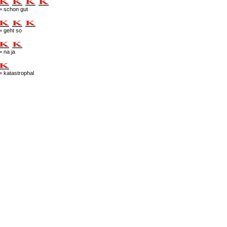
= schon gut
= geht so
= na ja
= katastrophal