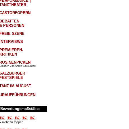
PERFORMANCE |
TANZTHEATER
CASTORFOPERN
DEBATTEN
& PERSONEN
FREIE SZENE
INTERVIEWS
PREMIEREN-
KRITIKEN
ROSINENPICKEN
Glossen von Andre Sokolowski
SALZBURGER
FESTSPIELE
TANZ IM AUGUST
URAUFFÜHRUNGEN
Bewertungsmaßstäbe:
= nicht zu toppen