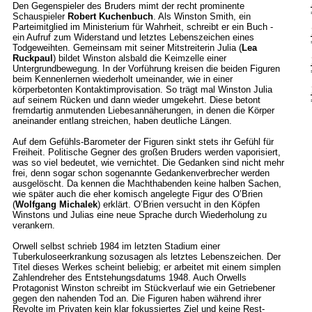
Den Gegenspieler des Bruders mimt der recht prominente
Schauspieler
Robert Kuchenbuch
. Als Winston Smith, ein
Parteimitglied im Ministerium für Wahrheit, schreibt er ein Buch -
ein Aufruf zum Widerstand und letztes Lebenszeichen eines
Todgeweihten. Gemeinsam mit seiner Mitstreiterin Julia (
Lea
Ruckpaul
) bildet Winston alsbald die Keimzelle einer
Untergrundbewegung. In der Vorführung kreisen die beiden Figuren
beim Kennenlernen wiederholt umeinander, wie in einer
körperbetonten Kontaktimprovisation. So trägt mal Winston Julia
auf seinem Rücken und dann wieder umgekehrt. Diese betont
fremdartig anmutenden Liebesannäherungen, in denen die Körper
aneinander entlang streichen, haben deutliche Längen.
Auf dem Gefühls-Barometer der Figuren sinkt stets ihr Gefühl für
Freiheit. Politische Gegner des großen Bruders werden vaporisiert,
was so viel bedeutet, wie vernichtet. Die Gedanken sind nicht mehr
frei, denn sogar schon sogenannte Gedankenverbrecher werden
ausgelöscht. Da kennen die Machthabenden keine halben Sachen,
wie später auch die eher komisch angelegte Figur des O’Brien
(
Wolfgang Michalek
) erklärt. O’Brien versucht in den Köpfen
Winstons und Julias eine neue Sprache durch Wiederholung zu
verankern.
Orwell selbst schrieb 1984 im letzten Stadium einer
Tuberkuloseerkrankung sozusagen als letztes Lebenszeichen. Der
Titel dieses Werkes scheint beliebig; er arbeitet mit einem simplen
Zahlendreher des Entstehungsdatums 1948. Auch Orwells
Protagonist Winston schreibt im Stückverlauf wie ein Getriebener
gegen den nahenden Tod an. Die Figuren haben während ihrer
Revolte im Privaten kein klar fokussiertes Ziel und keine Rest-