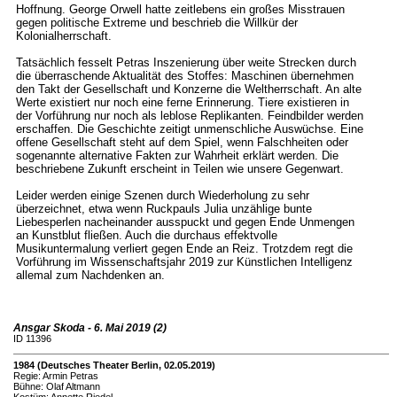
Hoffnung. George Orwell hatte zeitlebens ein großes Misstrauen
gegen politische Extreme und beschrieb die Willkür der
Kolonialherrschaft.
Tatsächlich fesselt Petras Inszenierung über weite Strecken durch
die überraschende Aktualität des Stoffes: Maschinen übernehmen
den Takt der Gesellschaft und Konzerne die Weltherrschaft. An alte
Werte existiert nur noch eine ferne Erinnerung. Tiere existieren in
der Vorführung nur noch als leblose Replikanten. Feindbilder werden
erschaffen. Die Geschichte zeitigt unmenschliche Auswüchse. Eine
offene Gesellschaft steht auf dem Spiel, wenn Falschheiten oder
sogenannte alternative Fakten zur Wahrheit erklärt werden. Die
beschriebene Zukunft erscheint in Teilen wie unsere Gegenwart.
Leider werden einige Szenen durch Wiederholung zu sehr
überzeichnet, etwa wenn Ruckpauls Julia unzählige bunte
Liebesperlen nacheinander ausspuckt und gegen Ende Unmengen
an Kunstblut fließen. Auch die durchaus effektvolle
Musikuntermalung verliert gegen Ende an Reiz. Trotzdem regt die
Vorführung im Wissenschaftsjahr 2019 zur Künstlichen Intelligenz
allemal zum Nachdenken an.
Ansgar Skoda - 6. Mai 2019 (2)
ID 11396
1984 (Deutsches Theater Berlin, 02.05.2019)
Regie: Armin Petras
Bühne: Olaf Altmann