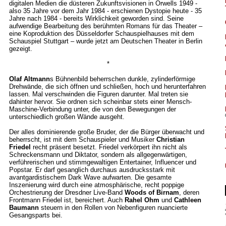
digitalen Medien die düsteren Zukunftsvisionen in Orwells 1949 -
also 35 Jahre vor dem Jahr 1984 - erschienen Dystopie heute - 35
Jahre nach 1984 - bereits Wirklichkeit geworden sind. Seine
aufwendige Bearbeitung des berühmten Romans für das Theater –
eine Koproduktion des Düsseldorfer Schauspielhauses mit dem
Schauspiel Stuttgart – wurde jetzt am Deutschen Theater in Berlin
gezeigt.
*
Olaf Altmann
s Bühnenbild beherrschen dunkle, zylinderförmige
Drehwände, die sich öffnen und schließen, hoch und herunterfahren
lassen. Mal verschwinden die Figuren darunter. Mal treten sie
dahinter hervor. Sie ordnen sich scheinbar stets einer Mensch-
Maschine-Verbindung unter, die von den Bewegungen der
unterschiedlich großen Wände ausgeht.
Der alles dominierende große Bruder, der die Bürger überwacht und
beherrscht, ist mit dem Schauspieler und Musiker
Christian
Friedel
recht präsent besetzt. Friedel verkörpert ihn nicht als
Schreckensmann und Diktator, sondern als allgegenwärtigen,
verführerischen und stimmgewaltigen Entertainer, Influencer und
Popstar. Er darf gesanglich durchaus ausdrucksstark mit
avantgardistischem Dark Wave aufwarten. Die gesamte
Inszenierung wird durch eine atmosphärische, recht poppige
Orchestrierung der Dresdner Live-Band
Woods of Birnam
, deren
Frontmann Friedel ist, bereichert. Auch
Rahel Ohm
und
Cathleen
Baumann
steuern in den Rollen von Nebenfiguren nuancierte
Gesangsparts bei.