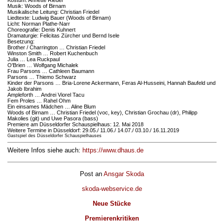
Kostüm: Annette Riedel
Musik: Woods of Birnam
Musikalische Leitung: Christian Friedel
Liedtexte: Ludwig Bauer (Woods of Birnam)
Licht: Norman Plathe-Narr
Choreografie: Denis Kuhnert
Dramaturgie: Felicitas Zürcher und Bernd Isele
Besetzung:
Brother / Charrington … Christian Friedel
Winston Smith … Robert Kuchenbuch
Julia … Lea Ruckpaul
O'Brien … Wolfgang Michalek
Frau Parsons … Cathleen Baumann
Parsons … Thiemo Schwarz
Kinder der Parsons … Bria-Lorene Ackermann, Feras Al-Husseini, Hannah Baufeld und
Jakob Ibrahim
Ampleforth … Andrei Viorel Tacu
Fem Proles … Rahel Ohm
Ein einsames Mädchen … Aline Blum
Woods of Birnam … Christian Friedel (voc, key), Christian Grochau (dr), Philipp
Makolies (git) und Uwe Pasora (bass)
Premiere am Düsseldorfer Schauspielhaus: 12. Mai 2018
Weitere Termine in Düsseldorf: 29.05./ 11.06./ 14.07./ 03.10./ 16.11.2019
Gastspiel des Düsseldorfer Schauspielhauses
Weitere Infos siehe auch:
https://www.dhaus.de
Post an
Ansgar Skoda
skoda-webservice.de
Neue Stücke
Premierenkritiken