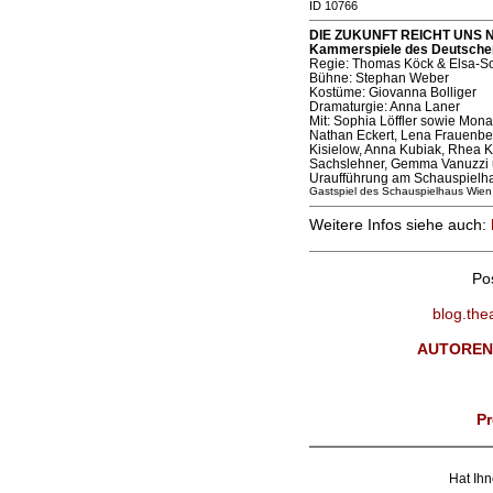
ID 10766
DIE ZUKUNFT REICHT UNS NI
Kammerspiele des Deutschen 
Regie: Thomas Köck & Elsa-S
Bühne: Stephan Weber
Kostüme: Giovanna Bolliger
Dramaturgie: Anna Laner
Mit: Sophia Löffler sowie Mon
Nathan Eckert, Lena Frauenberg
Kisielow, Anna Kubiak, Rhea K
Sachslehner, Gemma Vanuzzi u
Uraufführung am Schauspielh
Gastspiel des Schauspielhaus W
Weitere Infos siehe auch:
Po
blog.the
AUTOREN
Pr
Hat Ihn