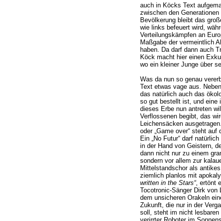
auch in Köcks Text aufgemac
zwischen den Generationen 
Bevölkerung bleibt das gro
wie links befeuert wird, wäh
Verteilungskämpfen an Euro
Maßgabe der vermeintlich A
haben. Da darf dann auch Tr
Köck macht hier einen Exku
wo ein kleiner Junge über se
Was da nun so genau vererbt
Text etwas vage aus. Neben
das natürlich auch das ökol
so gut bestellt ist, und ei
dieses Erbe nun antreten wil
Verflossenen begibt, das wi
Leichensäcken ausgetragen. 
oder „Game over“ steht auf 
Ein „No Futur“ darf natürlich
in der Hand von Geistern, d
dann nicht nur zu einem gr
sondern vor allem zur kalaue
Mittelstandschor als antike
ziemlich planlos mit apokal
written in the Stars“
, ertönt
Tocotronic-Sänger Dirk von 
dem unsicheren Orakeln ein
Zukunft, die nur in der Ver
soll, steht im nicht lesbar
verirrter Roboter im Sonne