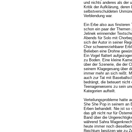
und nichts anderes als der u
Kritik der Aufklärung, deren 
selbstverschuldeten Unmünd
Verblendung war.
Ein Erbe also aus finsteren
schon ein paar der Themen 
Jelinek erinnernder Textschw
Abends für Solo mit Chorbeg
sich der Autor in seiner Reg
Chor schwererziehbarer Erb
Belieben eine Drohne gewün
Ein Vogel flattert aufgezog
zu Boden. Eine kleine Kame
über der Szenerie, die der 
seinem Klagegesang über di
immer mehr an sich reißt. Me
auch zur Tat mit Baseballsch
bedrängt, die beteuert nicht 
Teenagerwesens zu sein und
Kategorien aufteilt.
Verteilungsprobleme hatte 
She She Pop in seinem an B
Erben behandelt. Nie ist so 
das gilt nicht nur für Öster
Band über die Ungerechtigkei
während Sahra Wagenknecht 
heute immer noch dieselben 
Reichtum besitzen wie zu Ze