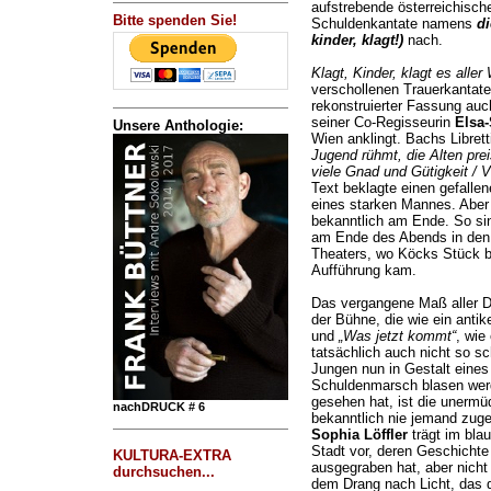
aufstrebende österreichisch
Bitte spenden Sie!
Schuldenkantate namens
di
kinder, klagt!)
nach.
Klagt, Kinder, klagt es aller 
verschollenen Trauerkantate
rekonstruierter Fassung auc
seiner Co-Regisseurin
Elsa
Unsere Anthologie:
Wien anklingt. Bachs Libret
Jugend rühmt, die Alten prei
viele Gnad und Gütigkeit / 
Text beklagte einen gefalle
eines starken Mannes. Aber 
bekanntlich am Ende. So si
am Ende des Abends in den
Theaters, wo Köcks Stüc
Aufführung kam.
Das vergangene Maß aller Di
der Bühne, die wie ein antik
und
„Was jetzt kommt“
, wie
tatsächlich auch nicht so sc
Jungen nun in Gestalt eines
Schuldenmarsch blasen we
gesehen hat, ist die unermü
nachDRUCK # 6
bekanntlich nie jemand zuge
Sophia Löffler
trägt im blau
Stadt vor, deren Geschichte
KULTURA-EXTRA
ausgegraben hat, aber nicht
durchsuchen...
dem Drang nach Licht, das di