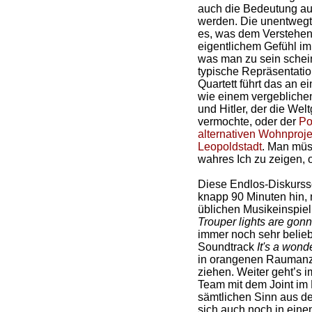
auch die Bedeutung a
werden. Die unentwegt
es, was dem Verstehen
eigentlichem Gefühl im 
was man zu sein scheint
typische Repräsentati
Quartett führt das an e
wie einem vergebliche
und Hitler, der die Wel
vermochte, oder der
Po
alternativen Wohnprojek
Leopoldstadt
. Man müss
wahres Ich zu zeigen, o
Diese Endlos-Diskurssc
knapp 90 Minuten hin, 
üblichen Musikeinspie
Trouper lights are gon
immer noch sehr belie
Soundtrack
It's a won
in orangenen Raumanzü
ziehen. Weiter geht’s im
Team mit dem Joint im
sämtlichen Sinn aus d
sich auch noch in ein