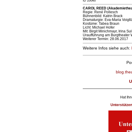
ID 10060
CAROL REED (Akademietheate
Regie: René Pollesch
Bühnenbild: Katrin Brack
Dramaturgie: Eva-Maria Voigtl
Kostüme: Tabea Braun
Licht: Michael Hofer
Mit: Birgit Minichmayr, Irina S
Uraufführung am Burgtheater 
Weiterer Termin: 28.06.2017
Weitere Infos siehe auch:
Po
blog.the
U
Hat Ihn
Unterstütze