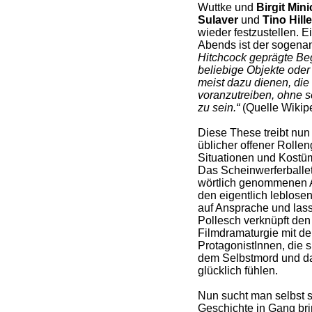
Wuttke und
Birgit Min
Sulaver
und
Tino Hill
wieder festzustellen. 
Abends ist der sogena
Hitchcock geprägte Beg
beliebige Objekte oder
meist dazu dienen, di
voranzutreiben, ohne 
zu sein.“
(Quelle Wikip
Diese These treibt nun 
üblicher offener Rolle
Situationen und Kostü
Das Scheinwerferballet
wörtlich genommenen Au
den eigentlich leblose
auf Ansprache und lass
Pollesch verknüpft den
Filmdramaturgie mit d
ProtagonistInnen, die si
dem Selbstmord und da
glücklich fühlen.
Nun sucht man selbst 
Geschichte in Gang br