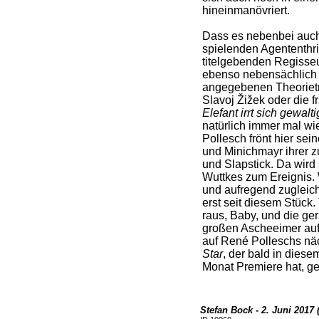
hineinmanövriert.
Dass es nebenbei auc
spielenden Agententhri
titelgebenden Regisseu
ebenso nebensächlich 
angegebenen Theoriet
Slavoj Žižek oder die
Elefant irrt sich gewalti
natürlich immer mal wi
Pollesch frönt hier sei
und Minichmayr ihrer z
und Slapstick. Da wird
Wuttkes zum Ereignis. 
und aufregend zugleich,
erst seit diesem Stück.
raus, Baby, und die ge
großen Ascheeimer auf
auf René Polleschs näc
Star
, der bald in dies
Monat Premiere hat, ge
Stefan Bock - 2. Juni 2017 (