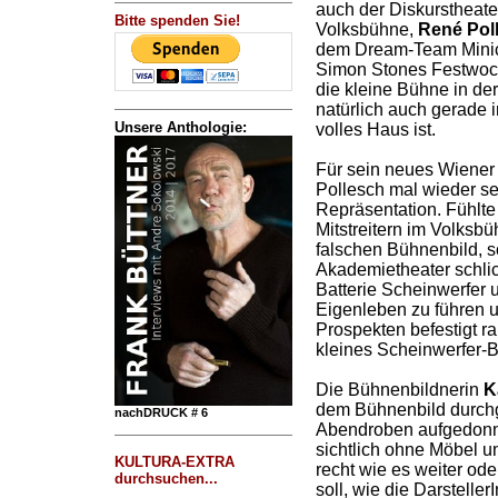
auch der Diskurstheater
Bitte spenden Sie!
Volksbühne,
René Pol
dem Dream-Team Minichm
Simon Stones Festwoc
die kleine Bühne in de
natürlich auch gerade i
Unsere Anthologie:
volles Haus ist.
Für sein neues Wiener
Pollesch mal wieder se
Repräsentation. Fühlte
Mitstreitern im Volksb
falschen Bühnenbild, s
Akademietheater schlich
Batterie Scheinwerfer u
Eigenleben zu führen u
Prospekten befestigt rau
kleines Scheinwerfer-Ba
Die Bühnenbildnerin
K
dem Bühnenbild durch
nachDRUCK # 6
Abendroben aufgedonne
sichtlich ohne Möbel u
KULTURA-EXTRA
recht wie es weiter ode
durchsuchen...
soll, wie die Darstelle