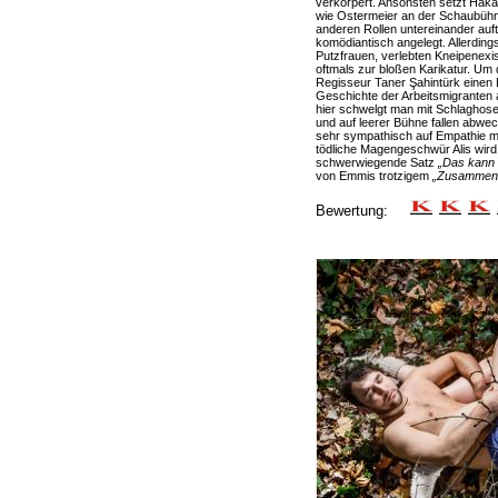
verkörpert. Ansonsten setzt Haka
wie Ostermeier an der Schaubühn
anderen Rollen untereinander aufte
komödiantisch angelegt. Allerding
Putzfrauen, verlebten Kneipenexi
oftmals zur bloßen Karikatur. Um 
Regisseur Taner Şahintürk einen 
Geschichte der Arbeitsmigranten
hier schwelgt man mit Schlaghose
und auf leerer Bühne fallen abwech
sehr sympathisch auf Empathie mi
tödliche Magengeschwür Alis wird h
schwerwiegende Satz
„Das kann k
von Emmis trotzigem
„Zusammen s
Bewertung: