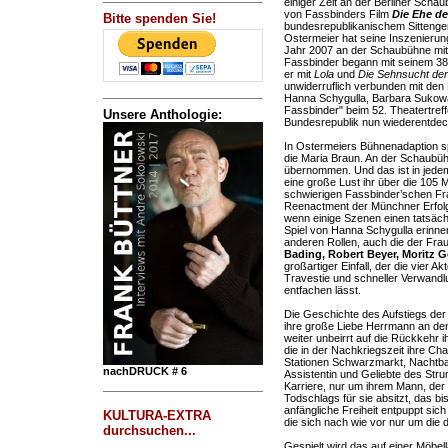
einiger Zeit an der Berliner Scha
von Fassbinders Film
Die Ehe de
Bitte spenden Sie!
bundesrepublikanischem Sittenge
Ostermeier hat seine Inszenier
Jahr 2007 an der Schaubühne mi
Fassbinder begann mit seinem 38.
er mit
Lola
und
Die Sehnsucht der
unwiderruflich verbunden mit den
Hanna Schygulla, Barbara Sukow
Fassbinder" beim 52. Theatertref
Unsere Anthologie:
Bundesrepublik nun wiederentdec
In Ostermeiers Bühnenadaption sp
die Maria Braun. An der Schaubü
übernommen. Und das ist in jedem 
eine große Lust ihr über die 105 
schwierigen Fassbinder’schen Fra
Reenactment der Münchner Erfolg
wenn einige Szenen einen tatsäc
Spiel von Hanna Schygulla erinner
anderen Rollen, auch die der Fra
Bading, Robert Beyer, Moritz 
großartiger Einfall, der die vier 
Travestie und schneller Verwandl
entfachen lässt.
Die Geschichte des Aufstiegs der
ihre große Liebe Herrmann an den
weiter unbeirrt auf die Rückkehr i
die in der Nachkriegszeit ihre Cha
Stationen Schwarzmarkt, Nachtbar
nachDRUCK # 6
Assistentin und Geliebte des Str
Karriere, nur um ihrem Mann, de
Todschlags für sie absitzt, das b
anfängliche Freiheit entpuppt sich 
KULTURA-EXTRA
die sich nach wie vor nur um die 
durchsuchen...
Gespielt wird das auf einer Möbel