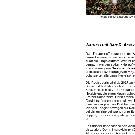
Angst essen Seele auf
am M
Warum läuft Herr R. Amok
Das Theatertreffen steuerte mit
W
bemerkenswert titulierte Inszenie
auch die Frage aufkam, warum üb
gemacht werden sollten - darauf
Inszenierung von
Susanne Kenn
artifiziellen Inszenierung von
Fegef
polarisierte) allerdings keine so 
Die Regisseurin wird ab 2017 zu
Berliner Volksbühne gehören, was 
Kritiker rücken ließ. Im Deutschen
Holzkisten, die einen klaustrop
Freizeitsauna zeigt. Darin stehen 
Gesichtszüge ebnen und sie wie 
Laien eingesprochen Drehbuchtex
Michael Fengler bewegen die Dars
bei denen eine Leinwand runterfä
doppelt, sagt eine computergeneri
an.
Fassbinder hatte sich schon wä
distanziert. Der in improvisierte
Alltag eines in einem Architektur