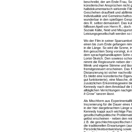
beschreibt, der am Ende Frau, So
künstlerischer Ansprüchen nicht 
halbdokumentarisch wirkende Film
Geschehen draufhielt und abfilmte
Individualität und Gemeinschafts
wunderbar in den spießigen Gesp
des R. selbst demaskiert. Das kul
hilflosen Apell von Herrn R., doch
Soziale Kälte, Neid und Missguns
Leistungsgesellschaft werden so i
Wo der Film in seiner Sparsamkei
einen bis zum Ende gefangen nim
in die Länge. So wird die Szene, i
ihm gesuchten Song vorsingt, in me
dem sprachgehandikapten Sohn od
Loriot-Sketch. Den sowieso schon 
nimmt die Regisseurin neben der 
Mimik und eigene Stimme und läs
fremdgesteuert erscheinen. Das M
Distanzierung ist sicher nachvoll
Es bleibt eine künstlerische Eigena
gut funktionierte), eine Masche, d
zusätzlichen Erkenntnisgewinn ble
Kennedy nach dem Amoklauf die L
alltäglichen Verrichtungen nachgin
It Grow"
tanzen lässt.
Als Mischform aus Experimentalfilm
Inszenierung für die Dauer eines
in der hier dargebrachten Länge 
Kennedy kappt auch wichtige Pas
gesellschaftspolitische Problema
gelöst erscheinen - neben den re
z.B. die geschlechtsspezifischen R
die traditionellen Erwartungen (a
Persönlichkeitsentwicklung sowie