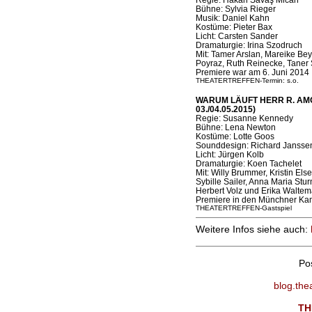
Bühne: Sylvia Rieger
Musik: Daniel Kahn
Kostüme: Pieter Bax
Licht: Carsten Sander
Dramaturgie: Irina Szodruch
Mit: Tamer Arslan, Mareike Be
Poyraz, Ruth Reinecke, Taner 
Premiere war am 6. Juni 2014
THEATERTREFFEN-Termin: s.o.
WARUM LÄUFT HERR R. AMOK?
03./04.05.2015)
Regie: Susanne Kennedy
Bühne: Lena Newton
Kostüme: Lotte Goos
Sounddesign: Richard Jansse
Licht: Jürgen Kolb
Dramaturgie: Koen Tachelet
Mit: Willy Brummer, Kristin Els
Sybille Sailer, Anna Maria S
Herbert Volz und Erika Waltem
Premiere in den Münchner Ka
THEATERTREFFEN-Gastspiel
Weitere Infos siehe auch:
Po
blog.the
TH