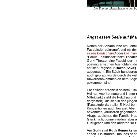
Die Ehe der Maria Braun
in der Sc
Angst essen Seele auf
(Max
Neben der Schaubühne am Lehniner 
Fassbinder auftrumpft und mit d
essen Deutschland
oder
Die Trän
"Focus Fassbinder" beim Theatert
Gorki Theater eine Fassbinder-I
postmigrantischen Ausrichtung de
hat sich Regisseur
Hakan Savaş
ausgesucht. Ein Stück bundesrep
auch geprägt wurde durch die vie
Anwerbeabkommen ab dem Beginn
gekommen sind.
Fassbinder erzählt in seinem Fil
Heimat, Anerkennung und immer 
Mittelpunkt steht die Putzfrau und
dargestellt), die sich in den jung
(Fassbinderdarsteller El Hedi ben 
Konventionen auch heiratet. Aber b
bekannten Vorurteilen gegenüber
Alltagsrassismus der Familie, Nac
Glück nicht gönnen wollen, aber
zuzugehen und den anderen so zu 
Am Gorki sind
Ruth Reinecke
u
sehen. Ein starkes Duo, das sehr