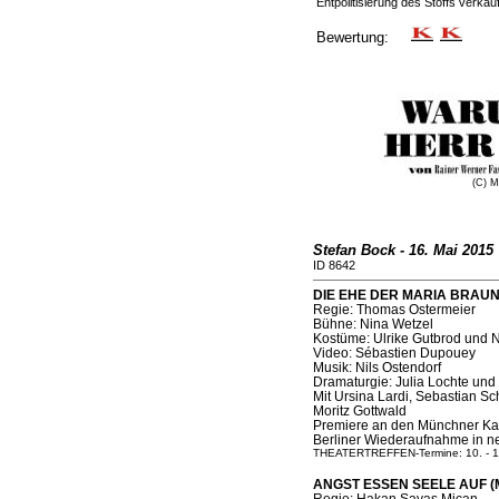
Entpolitisierung des Stoffs verkauf
Bewertung:
(C) M
Stefan Bock - 16. Mai 2015
ID 8642
DIE EHE DER MARIA BRAUN (S
Regie: Thomas Ostermeier
Bühne: Nina Wetzel
Kostüme: Ulrike Gutbrod und 
Video: Sébastien Dupouey
Musik: Nils Ostendorf
Dramaturgie: Julia Lochte und
Mit Ursina Lardi, Sebastian S
Moritz Gottwald
Premiere an den Münchner Kam
Berliner Wiederaufnahme in ne
THEATERTREFFEN-Termine: 10. - 1
ANGST ESSEN SEELE AUF (Max
Regie: Hakan Savaş Mican