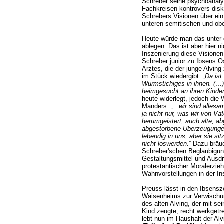
Schreber seine psychoanaly
Fachkreisen kontrovers disku
Schrebers Visionen über ein 
unteren semitischen und obe
Heute würde man das unter 
ablegen. Das ist aber hier 
Inszenierung diese Visionen 
Schreber junior zu Ibsens Os
Arztes, die der junge Alving
im Stück wiedergibt:
„Da ist
Wurmstichiges in ihnen. (…
heimgesucht an ihren Kinder
heute widerlegt, jedoch die
Manders:
„...wir sind alles
ja nicht nur, was wir von Va
herumgeistert; auch alte, ab
abgestorbene Überzeugungen
lebendig in uns; aber sie si
nicht loswerden.“
Dazu bräuc
Schreber'schen Beglaubigung
Gestaltungsmittel und Ausdru
protestantischer Moralerzi
Wahnvorstellungen in der In
Preuss lässt in den Ibsens
Waisenheims zur Verwischu
des alten Alving, der mit s
Kind zeugte, recht werkgetr
lebt nun im Haushalt der Al