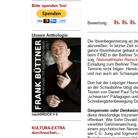
Bitte spenden Sie!
Bewertung:
Unsere Anthologie:
Die Ibsenbegeisterung an de
abzureißen. In letzter Zeit
ganze Ibsenhäuser gebaut w
beim FIND in der Berliner S
sog.
Nationaltheater Reinick
Einladung zum Berliner Thea
Termine nicht folgen. Henrik
und nun auch am Schauspiel
Dort hat der Leipziger Haus
an der Schaubühne tätig) da
Texten von Daniel Paul Sch
„schwarzen“ Pädagogen und
Schrebergärtenbewegung Dan
Gespenster oder Denkwürd
nachDRUCK # 6
diese dreistündige Inszenier
offenbart. Wie Sohn Osvald 
vererbter Gehirnerweichung, 
KULTURA-EXTRA
einem psychotischen Nerven
durchsuchen...
wie C.G. Jung und Sigmund 