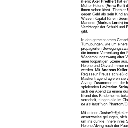
(
Felix Axel Preißler
) hat e
Mutter Helene (
Anna Keil
) 
ihnen sehen lässt. Tischler 
gegen Geld als sein Kind a
Wissen Kapital für ein See
Manders (
Markus Lerch
) i
Verdränger der Schuld und Er
gibt.
In den gemeinsamen Gespräc
Turnübungen, wie um einerse
propagierten Bewegungszwan
die inneren Verrenkung der 
Wiederholungszwang alter Ve
einer loopartigen Szene aus
Helene und Osvald immer n
werden. Mit
Andreas Keller
Regisseur Preuss schließlic
Maskentragend agieren sie 
Alving. Zusammen mit der h
spielenden
Levitation Stri
sich der Abend zu einem dü
Brand des Kinderheims beka
vernebelt, singen alle im Ch
be it's host“
von Phantom/Gh
Mit seinen
Denkwürdigkeite
ansatzweise gelungen, sich 
um ins dunkle Innere ihres 
Helene Alving nach der Pause