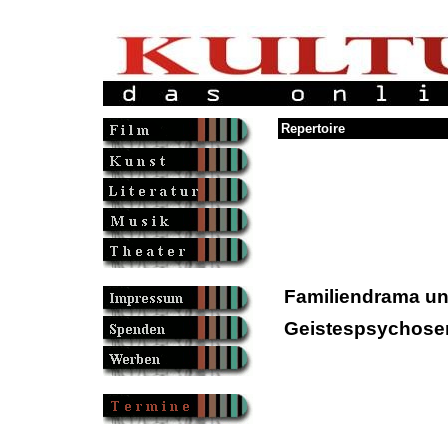
Repertoire
Familiendrama u
Geistespsychose