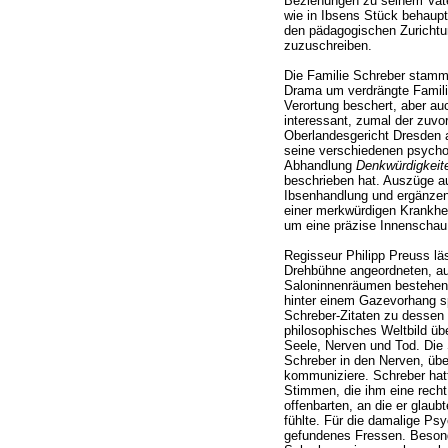
Beziehungen zu seinem Vater
wie in Ibsens Stück behaupt
den pädagogischen Zuricht
zuzuschreiben.
Die Familie Schreber stamm
Drama um verdrängte Famili
Verortung beschert, aber au
interessant, zumal der zuvo
Oberlandesgericht Dresden a
seine verschiedenen psycho
Abhandlung
Denkwürdigkeit
beschrieben hat. Auszüge au
Ibsenhandlung und ergänze
einer merkwürdigen Krankhe
um eine präzise Innenschau
Regisseur Philipp Preuss lä
Drehbühne angeordneten, aus
Saloninnenräumen bestehend
hinter einem Gazevorhang spi
Schreber-Zitaten zu dessen 
philosophisches Weltbild ü
Seele, Nerven und Tod. Die
Schreber in den Nerven, üb
kommuniziere. Schreber hat
Stimmen, die ihm eine rech
offenbarten, an die er glaubt
fühlte. Für die damalige Ps
gefundenes Fressen. Besond