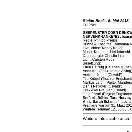
Stefan Bock - 6. Mai 2018
ID 10684
GESPENSTER ODER DENKW
NERVENKRANKEN(Schauspiel 
Regie: Philipp Preuss
Bühne & Kostüme: Ramallah A
Live-Video: Konny Keller
Musik: Kornelius Heidebrecht
Dramaturgie: Christin Ihle
Licht: Carsten Rüger
Besetzung:
Ellen Hellwig (Helenes Mutter)
Anna Keil (Frau Helene Alving
Andreas Keller (Osvald³)
Tilo Krügel (Tischler Engstrand
Markus Lerch (Pastor Manders
Denis Petković (Osvald³)
Felix Axel Preißler (Osvald)
Julia Preuß (Regine Engstrand
Stefanie Bühler, Tara Horvat
Anne-Sarah Schmitt
(= Levita
Premiere war am 31. März 201
Weitere Termine: 12., 30.05. /
Weitere Infos siehe auch: