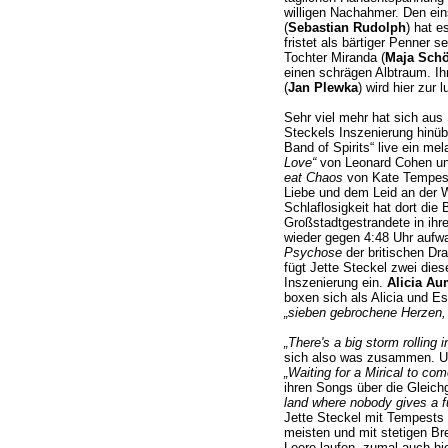
willigen Nachahmer. Den ei
(
Sebastian Rudolph
) hat e
fristet als bärtiger Penner
Tochter Miranda (
Maja Sch
einen schrägen Albtraum. I
(
Jan Plewka
) wird hier zur 
Sehr viel mehr hat sich aus
Steckels Inszenierung hinübe
Band of Spirits“ live ein me
Love“
von Leonard Cohen u
eat Chaos
von Kate Tempest
Liebe und dem Leid an der W
Schlaflosigkeit hat dort die
Großstadtgestrandete in ih
wieder gegen 4:48 Uhr aufw
Psychose
der britischen Dra
fügt Jette Steckel zwei die
Inszenierung ein.
Alicia Au
boxen sich als Alicia und E
„sieben gebrochene Herzen, 
„There's a big storm rolling i
sich also was zusammen. U
„Waiting for a Mirical to com
ihren Songs über die Gleich
land where nobody gives a f
Jette Steckel mit Tempests 
meisten und mit stetigen B
Leere laufen, zumal auch h