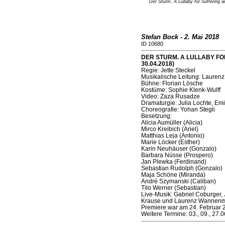
Der Sturm. A Lullaby for Suffering
am
Stefan Bock - 2. Mai 2018
ID 10680
DER STURM. A LULLABY FOR 
30.04.2018)
Regie: Jette Steckel
Musikalische Leitung: Laure
Bühne: Florian Lösche
Kostüme: Sophie Klenk-Wulff
Video: Zaza Rusadze
Dramaturgie: Julia Lochte, Emi
Choreografie: Yohan Stegli
Besetzung:
Alicia Aumüller (Alicia)
Mirco Kreibich (Ariel)
Matthias Leja (Antonio)
Marie Löcker (Esther)
Karin Neuhäuser (Gonzalo)
Barbara Nüsse (Prospero)
Jan Plewka (Ferdinand)
Sebastian Rudolph (Gonzalo)
Maja Schöne (Miranda)
André Szymanski (Caliban)
Tilo Werner (Sebastian)
Live-Musik: Gabriel Coburger
Krause und Laurenz Wannen
Premiere war am 24. Februar 
Weitere Termine: 03., 09., 27.