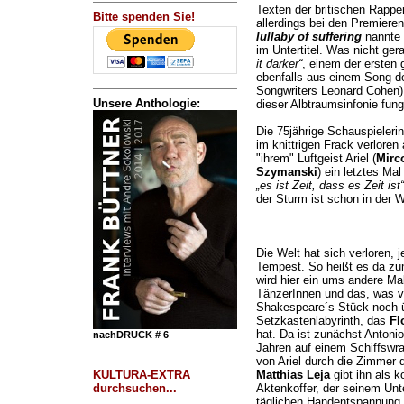
Texten der britischen Rapper
Bitte spenden Sie!
allerdings bei den Premierenk
lullaby of suffering
nannte 
im Untertitel. Was nicht ger
it darker“
, einem der ersten
ebenfalls aus einem Song d
Songwriters Leonard Cohen) 
Unsere Anthologie:
dieser Albtraumsinfonie fung
Die 75jährige Schauspielerin
im knittrigen Frack verloren
"ihrem" Luftgeist Ariel (
Mirc
Szymanski
) ein letztes Mal
„es ist Zeit, dass es Zeit ist“
der Sturm ist schon in der W
Die Welt hat sich verloren, j
Tempest. So heißt es da zu
wird hier ein ums andere Ma
TänzerInnen und das, was v
Shakespeare´s Stück noch üb
Setzkastenlabyrinth, das
Fl
hat. Da ist zunächst Antonio
nachDRUCK # 6
Jahren auf einem Schiffswr
von Ariel durch die Zimmer
KULTURA-EXTRA
Matthias Leja
gibt ihn als 
durchsuchen...
Aktenkoffer, der seinem Unt
täglichen Handentspannung rä