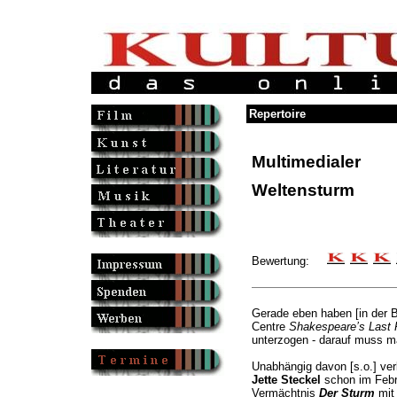
Repertoire
Multimedialer
Weltensturm
Bewertung:
Gerade eben haben [in der B
Centre
Shakespeare’s Last 
unterzogen - darauf muss m
Unabhängig davon [s.o.] ve
Jette Steckel
schon im Febr
Vermächtnis
Der Sturm
mit 