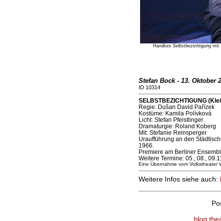
Handkes
Selbstbezichtigung
mit 
Stefan Bock - 13. Oktober 
ID 10314
SELBSTBEZICHTIGUNG (Klein
Regie: Dušan David Pařízek
Kostüme: Kamila Polívková
Licht: Stefan Pfeistlinger
Dramaturgie: Roland Koberg
Mit: Stefanie Reinsperger
Uraufführung an den Städtisc
1966.
Premiere am Berliner Ensembl
Weitere Termine: 05., 08., 09.
Eine Übernahme vom Volkstheater 
Weitere Infos siehe auch:
Po
blog.the