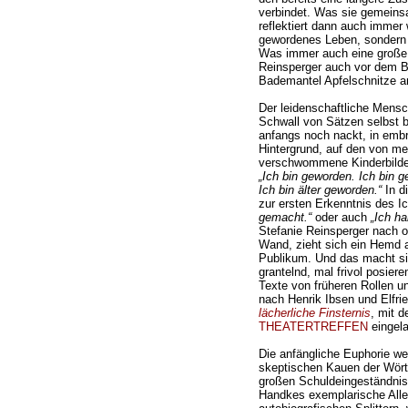
verbindet. Was sie gemeinsa
reflektiert dann auch immer 
gewordenes Leben, sondern 
Was immer auch eine große Ve
Reinsperger auch vor dem B
Bademantel Apfelschnitze a
Der leidenschaftliche Mensc
Schwall von Sätzen selbst b
anfangs noch nackt, in embr
Hintergrund, auf den von m
verschwommene Kinderbilder 
„Ich bin geworden. Ich bin 
Ich bin älter geworden.“
In d
zur ersten Erkenntnis des I
gemacht.“
oder auch
„Ich ha
Stefanie Reinsperger nach o
Wand, zieht sich ein Hemd a
Publikum. Und das macht si
grantelnd, mal frivol posier
Texte von früheren Rollen 
nach Henrik Ibsen und Elfri
lächerliche Finsternis
, mit 
THEATERTREFFEN
eingela
Die anfängliche Euphorie we
skeptischen Kauen der Wört
großen Schuldeingeständnis
Handkes exemplarische Aller