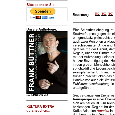
Bitte spenden Sie!
Bewertung:
Unsere Anthologie:
Eine Selbstbezichtigung ist 
Strafverfahrens gegen die e
ein grundsatz-philosophische
auch zwei Personen anklage
verschiedenster Dinge und 
geht los mit der Geburt, de
Regeln, über den Eintritt in 
mit der Aufzählung kleinere
hin zur Bezichtigung des H
in den großen Menschheitsf
sprichwörtliche Lebensbeich
exemplarische Kritik auch a
frühen Sprechstücken des Sc
Handke wie auch die
Weiss
Publikumsbeschimpfung
, i
uraufgeführt.
Seit vergangenem Dienstag
nachDRUCK # 6
Reinsperger
in einer Übern
sich am neuen BE (im Klein
KULTURA-EXTRA
bezichtigen. Regie führt de
durchsuchen...
Kafka-Adaption
Amerika
ins
den bereits eine längere Zu