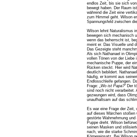
endlos Zeit, bis sie sich 
bewegt haben. Der Raum ist f
während die Zeit eine vertika
zum Himmel geht. Wilson erk
Spannungsfeld zwischen die
Wilson lehnt Naturalismus i
bewegen sich mechanisch und
wenn das beherrscht ist, beg
meint er. Das Visuelle und 
Das Gezeigte steht manchma
Als sich Nathanael in Olimpi
vollen Tönen von der Liebe i
mechanische Puppe, der ein
Rücken steckt. Hier wird N
deutlich bebildert. Nathanae
häufig, er kommt aus seinem
Endlosschleife gefangen. Da
Frage:
„Wo ist Papa?“
Der tö
sind noch nicht verarbeitet.
gezwungen wird, dass Olimpi
unaufhaltsam auf das schli
Es war eine Frage der Zeit, 
auf dieses Märchen stoßen 
gestörte Wahrnehmung und 
Puppe dreht. Wilson befürwo
seinen Masken und stilisier
nach, wie die starke Schmin
Körpereinsatz. Bei Wilson ge