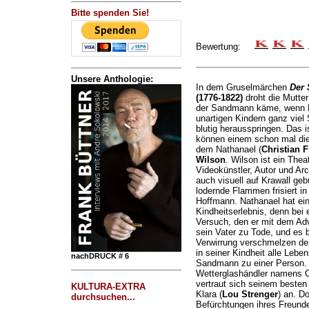
Bitte spenden Sie!
Bewertung:
Unsere Anthologie:
In dem Gruselmärchen
Der
(1776-1822)
droht die Mutte
der Sandmann käme, wenn Ki
unartigen Kindern ganz viel 
blutig herausspringen. Das 
können einem schon mal die 
dem Nathanael (
Christian F
Wilson
. Wilson ist ein Thea
Videokünstler, Autor und Arc
auch visuell auf Krawall gebü
lodernde Flammen frisiert i
Hoffmann. Nathanael hat ein
Kindheitserlebnis, denn bei
Versuch, den er mit dem Ad
sein Vater zu Tode, und es b
Verwirrung verschmelzen der
in seiner Kindheit alle Lebe
nachDRUCK # 6
Sandmann zu einer Person. Al
Wetterglashändler namens C
vertraut sich seinem beste
KULTURA-EXTRA
Klara (
Lou Strenger
) an. Do
durchsuchen...
Befürchtungen ihres Freund