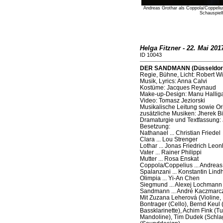
Andreas Grothar als Coppola/Coppeliu
Schauspiel
Helga Fitzner - 22. Mai 201
ID 10043
DER SANDMANN (Düsseldorfe
Regie, Bühne, Licht: Robert W
Musik, Lyrics: Anna Calvi
Kostüme: Jacques Reynaud
Make-up-Design: Manu Hallig
Video: Tomasz Jeziorski
Musikalische Leitung sowie Ori
zusätzliche Musiken: Jherek Bi
Dramaturgie und Textfassung: 
Besetzung:
Nathanael ... Christian Friedel
Clara ... Lou Strenger
Lothar ... Jonas Friedrich Leon
Vater ... Rainer Philippi
Mutter ... Rosa Enskat
Coppola/Coppelius ... Andreas
Spalanzani ... Konstantin Lindh
Olimpia ... Yi-An Chen
Siegmund ... Alexej Lochmann
Sandmann ... André Kaczmarc
Mit Zuzana Leherová (Violine,
Bontrager (Cello), Bernd Keul 
Bassklarinette), Achim Fink (T
Mandoline), Tim Dudek (Schlag