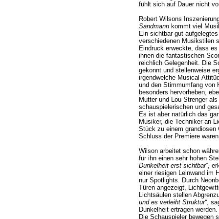
fühlt sich auf Dauer nicht v
Robert Wilsons Inszenierung
Sandmann
kommt viel Musik
Ein sichtbar gut aufgelegtes
verschiedenen Musikstilen s
Eindruck erweckte, dass es
ihnen die fantastischen Sc
reichlich Gelegenheit. Die
gekonnt und stellenweise er
irgendwelche Musical-Attit
und den Stimmumfang von Hau
besonders hervorheben, eb
Mutter und Lou Strenger als 
schauspielerischen und gesa
Es ist aber natürlich das g
Musiker, die Techniker an Li
Stück zu einem grandiosen
Schluss der Premiere waren 
Wilson arbeitet schon währe
für ihn einen sehr hohen Ste
Dunkelheit erst sichtbar“
, er
einer riesigen Leinwand im H
nur Spotlights. Durch Neon
Türen angezeigt, Lichtgewit
Lichtsäulen stellen Abgrenz
und es verleiht Struktur“
, sa
Dunkelheit ertragen werden. 
Die Schauspieler bewegen s