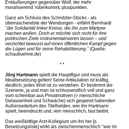
Entäußerungen gegenüber Wolf, der mehr
moralisierend 'rüberkommt, pluspunkten.
Ganz am Schluss des Schnitzler-Stücks - als
überraschendste der Wendungen - erfährt Bernhardi
"die Solidarität linker Kreise, die ihn zum Märtyrer
machen wollen. Doch er möchte sich nicht für ihre
politischen Ziele instrumentalisieren lassen – und
verzichtet bewusst auf einen öffentlichen Kampf gegen
die Lügen und für seine Rehabilitierung."
(Quelle:
schaubuehne.de)
* *
Jörg Hartmann
spielt die Hauptfigur und muss als
Idealbesetzung gelten! Seine Artikulation ist kräftig,
deutlich; jedes Wort ist zu verstehen. Er bestimmt die
Szenerie, ja und man ist schlussendlich voll und ganz
vom scheinbar aus Privatmotiven (= menschliche
Gelassenheit und Schwäche) sich gespeist habenden
Außenseitertum des Titelhelden, wie ihn Hartmann
spielt, beeindruckt und, rein menschlich, fast betört.
Das weißkittlige Arzt-Kollegium um ihn her [s.
Besetzungsliste] wirkt als zwischenmenschlich "wie im