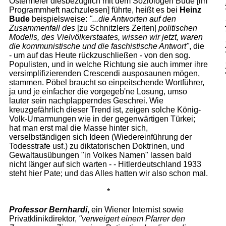
Ostermeier diesbezüglich mit dem Soziologen Bude [im
Programmheft nachzulesen] führte, heißt es bei
Heinz
Bude
beispielsweise:
"...die Antworten auf den
Zusammenfall des
[zu Schnitzlers Zeiten|
politischen
Modells, des Vielvölkerstaates, wissen wir jetzt, waren
die kommunistische und die faschistische Antwort"
, die
- um auf das Heute rückzuschließen - von den sog.
Populisten, und in welche Richtung sie auch immer ihre
versimplifizierenden Crescendi ausposaunen mögen,
stammen. Pöbel braucht so einpeitschende Wortführer,
ja und je einfacher die vorgegeb'ne Losung, umso
lauter sein nachplapperndes Geschrei. Wie
kreuzgefährlich dieser Trend ist, zeigen solche König-
Volk-Umarmungen wie in der gegenwärtigen Türkei;
hat man erst mal die Masse hinter sich,
verselbständigen sich Ideen (Wiedereinführung der
Todesstrafe usf.) zu diktatorischen Doktrinen, und
Gewaltausübungen "in Volkes Namen" lassen bald
nicht länger auf sich warten - - Hitlerdeutschland 1933
steht hier Pate; und das Alles hatten wir also schon mal.
*
Professor Bernhardi
, ein Wiener Internist sowie
Privatklinikdirektor,
"verweigert einem Pfarrer den