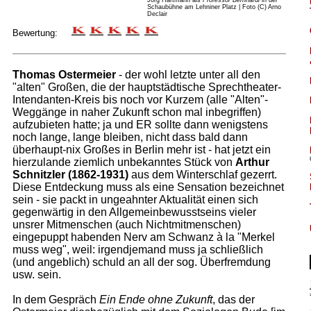
Jörg Hartmann als
Professor Bernhardi
in der
Schaubühne am Lehniner Platz | Foto (C) Arno
Declair
Bewertung:
Thomas Ostermeier
- der wohl letzte unter all den
"alten" Großen, die der hauptstädtische Sprechtheater-
Intendanten-Kreis bis noch vor Kurzem (alle "Alten"-
Weggänge in naher Zukunft schon mal inbegriffen)
aufzubieten hatte; ja und ER sollte dann wenigstens
noch lange, lange bleiben, nicht dass bald dann
überhaupt-nix Großes in Berlin mehr ist - hat jetzt ein
hierzulande ziemlich unbekanntes Stück von
Arthur
Schnitzler (1862-1931)
aus dem Winterschlaf gezerrt.
Diese Entdeckung muss als eine Sensation bezeichnet
sein - sie packt in ungeahnter Aktualität einen sich
gegenwärtig in den Allgemeinbewusstseins vieler
unsrer Mitmenschen (auch Nichtmitmenschen)
eingepuppt habenden Nerv am Schwanz à la "Merkel
muss weg", weil: irgendjemand muss ja schließlich
(und angeblich) schuld an all der sog. Überfremdung
usw. sein.
In dem Gespräch
Ein Ende ohne Zukunft
, das der