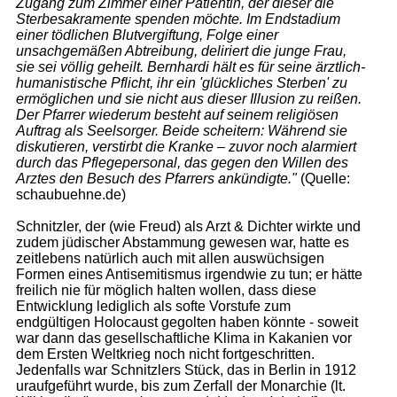
Zugang zum Zimmer einer Patientin, der dieser die
Sterbesakramente spenden möchte. Im Endstadium
einer tödlichen Blutvergiftung, Folge einer
unsachgemäßen Abtreibung, deliriert die junge Frau,
sie sei völlig geheilt. Bernhardi hält es für seine ärztlich-
humanistische Pflicht, ihr ein 'glückliches Sterben' zu
ermöglichen und sie nicht aus dieser Illusion zu reißen.
Der Pfarrer wiederum besteht auf seinem religiösen
Auftrag als Seelsorger. Beide scheitern: Während sie
diskutieren, verstirbt die Kranke – zuvor noch alarmiert
durch das Pflegepersonal, das gegen den Willen des
Arztes den Besuch des Pfarrers ankündigte."
(Quelle:
schaubuehne.de)
Schnitzler, der (wie Freud) als Arzt & Dichter wirkte und
zudem jüdischer Abstammung gewesen war, hatte es
zeitlebens natürlich auch mit allen auswüchsigen
Formen eines Antisemitismus irgendwie zu tun; er hätte
freilich nie für möglich halten wollen, dass diese
Entwicklung lediglich als softe Vorstufe zum
endgültigen Holocaust gegolten haben könnte - soweit
war dann das gesellschaftliche Klima in Kakanien vor
dem Ersten Weltkrieg noch nicht fortgeschritten.
Jedenfalls war Schnitzlers Stück, das in Berlin in 1912
uraufgeführt wurde, bis zum Zerfall der Monarchie (lt.