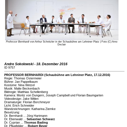
Professor Bernhardi
von Arthur Schnitzler in der Schaubühne am Lehniner Platz | Foto (C) Arno
Declair
Andre Sokolowski - 18. Dezember 2016
ID 9757
PROFESSOR BERNHARDI (Schaubühne am Lehniner Platz, 17.12.2016)
Regie: Thomas Ostermeier
Bühne: Jan Pappelbaum
Kostüme: Nina Wetzel
Musik: Malte Beckenbach
Bildregie: Matthias Schellenberg
Kamera: Moritz von Dungern, Joseph Campbell und Florian Baumgarten
Videodesign: Jake Witlen
Dramaturgie: Florian Borchmeyer
Licht: Erich Schneider
Wandzeichnungen: Katharina Ziemke
Besetzung:
Dr. Bernhardi ... Jörg Hartmann
Dr. Ebenwald ...
Sebastian Schwarz
Dr. Cyprian ...
Thomas Bading
Dr. Pflugfelder ...
Robert Beyer