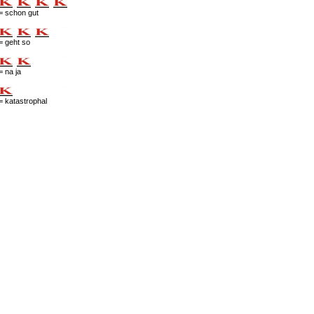
= schon gut
= geht so
= na ja
= katastrophal