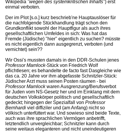
Wikipedia
"wegen des systemkritischen Inhalts"
) erst
einmal verboten.
Der im Plot [s.o.] kurz beschrieb'ne Hauptauslöser für
die nachfolgende Stückhandlung trägt schon den
Grundkonflikt sowohl der Hauptfigur als auch ihres
gesellschaftlichen Umfeldes in sich: Was hat das
Fremde (Jüdische) "hier" eigentlich zu suchen? müsste
es nicht eigentlich dann ausgegrenzt, verboten (und
vernichtet) sein??
Wir Ossi's mussten damals in den DDR-Schulen jenes
Professor Mamlock
-Stück von Friedrich Wolf
pflichtlesen; es behandelte de facto fast Dasgleiche wie
das ca. 20 Jahre vor ihm abgefasste Schnitzler-Stück:
Jüdischer Arzt muss seinen Posten räumen - bei
Professor Mamlock
waren Ausgrenzung/Berufsverbot
für Juden vom NS-Gesetz her und im Einklang mit dem
deutschen Volkskörper politisch und gesellschaftlich
gedeckt; hingegen der Spezialfall von
Professor
Bernhardi
viel diffiziler und (am Anfang) nicht so
völkisch unterfüttert war. Und sowieso sind beide Texte,
auch was ihre sprachlichen Vermögen anbetrifft,
letztendlich unvergleichbar; Schnitzler kann durch
seine weitaus eleganteren und nicht uneindeutigeren