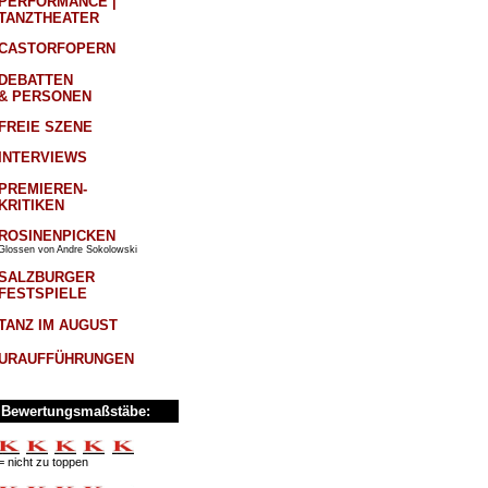
PERFORMANCE |
TANZTHEATER
CASTORFOPERN
DEBATTEN
& PERSONEN
FREIE SZENE
INTERVIEWS
PREMIEREN-
KRITIKEN
ROSINENPICKEN
Glossen von Andre Sokolowski
SALZBURGER
FESTSPIELE
TANZ IM AUGUST
URAUFFÜHRUNGEN
Bewertungsmaßstäbe:
= nicht zu toppen