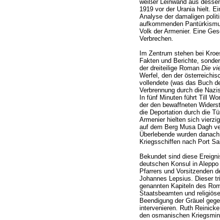
weißer Leinwand aus dessen R
1919 vor der Urania hielt. 
Analyse der damaligen polit
aufkommenden Pantürkismus 
Volk der Armenier. Eine Ges
Verbrechen.
Im Zentrum stehen bei Kroes
Fakten und Berichte, sondern
der dreiteilige Roman
Die vi
Werfel, den der österreichis
vollendete (was das Buch d
Verbrennung durch die Nazis,
In fünf Minuten führt Till W
der den bewaffneten Widers
die Deportation durch die T
Armenier hielten sich vierzi
auf dem Berg Musa Dagh ve
Überlebende wurden danach 
Kriegsschiffen nach Port Sai
Bekundet sind diese Ereig
deutschen Konsul in Aleppo 
Pfarrers und Vorsitzenden d
Johannes Lepsius. Dieser tri
genannten Kapiteln des Rom
Staatsbeamten und religiös
Beendigung der Gräuel gege
intervenieren. Ruth Reinicke 
den osmanischen Kriegsmini