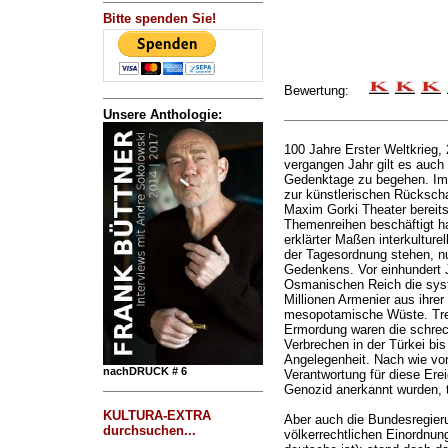
Bitte spenden Sie!
Bewertung:
Unsere Anthologie:
100 Jahre Erster Weltkrieg, 
vergangen Jahr gilt es auch
Gedenktage zu begehen. Imm
zur künstlerischen Rückscha
Maxim Gorki Theater bereits
Themenreihen beschäftigt h
erklärter Maßen interkultur
der Tagesordnung stehen, n
Gedenkens. Vor einhundert 
Osmanischen Reich die syst
Millionen Armenier aus ihrer
mesopotamische Wüste. Tre
Ermordung waren die schrec
Verbrechen in der Türkei bis
Angelegenheit. Nach wie vor
nachDRUCK # 6
Verantwortung für diese Ere
Genozid anerkannt wurden, t
KULTURA-EXTRA
Aber auch die Bundesregieru
durchsuchen...
völkerrechtlichen Einordnung