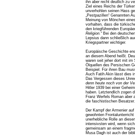
ihn aber recht deutlich zu v
Ziel eines Reichs der Türke
unverhohlen seinen Hass geg
„Pestpazillen“ Genannten Aus
Meinung von Mönchen eines 
vorhalten, dass die türkisc
den kriegführenden Europäe
Religion.“
Bei den deutschen
Lepsius dann schließlich au
Kriegspartner wichtiger.
Europäische Geschichte end
an diesem Abend heißt. Deu
waren seit jeher dort mit im
Ölquellen des Persischen Gol
Beispiel. Für ihren Bau mus
Auch Fatih Akin lässt dies 
Das Vergessen dieses Unrec
denn heute noch von der Ve
Hitler 1939 bei einer Gehei
haben. Letztendlich zogen 
Franz Werfels Roman aber a
die faschistischen Besatzer.
Der Kampf der Armenier auf
gewohnten Frontalunterricht 
unerhebliche Rolle an dies
intensivsten wird, wenn sic
gemeinsam an einem fragmen
Musa Dagh ist auch der bibli