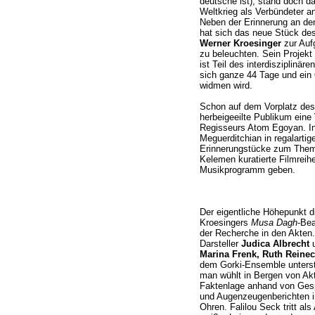
deutsche ist); stand doch 
Weltkrieg als Verbündeter a
Neben der Erinnerung an de
hat sich das neue Stück d
Werner Kroesinger
zur Auf
zu beleuchten. Sein Projekt
ist Teil des interdisziplin
sich ganze 44 Tage und ein
widmen wird.
Schon auf dem Vorplatz de
herbeigeeilte Publikum eine 
Regisseurs Atom Egoyan. In 
Meguerditchian in regalarti
Erinnerungstücke zum Thema
Kelemen kuratierte Filmreih
Musikprogramm geben.
Der eigentliche Höhepunkt d
Kroesingers
Musa Dagh
-Bea
der Recherche in den Akten.
Darsteller
Judica Albrecht
Marina Frenk, Ruth Reinec
dem Gorki-Ensemble unterst
man wühlt in Bergen von Ak
Faktenlage anhand von Gesp
und Augenzeugenberichten 
Ohren. Falilou Seck tritt al