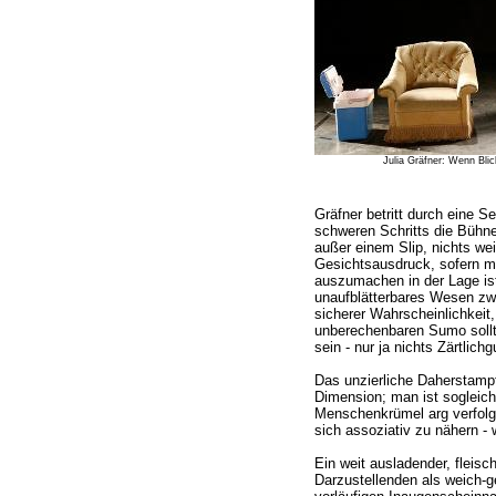
Julia Gräfner: Wenn Blick
Gräfner betritt durch eine Sei
schweren Schritts die Bühne.
außer einem Slip, nichts wei
Gesichtsausdruck, sofern ma
auszumachen in der Lage ist,
unaufblätterbares Wesen zwi
sicherer Wahrscheinlichkeit, 
unberechenbaren Sumo sollt
sein - nur ja nichts Zärtlichg
Das unzierliche Daherstampf
Dimension; man ist sogleich
Menschenkrümel arg verfol
sich assoziativ zu nähern - 
Ein weit ausladender, fleis
Darzustellenden als weich-g