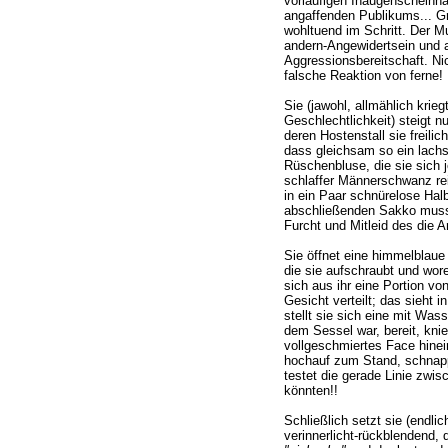
vorläufigen Inaugenscheinna
angaffenden Publikums... Grä
wohltuend im Schritt. Der M
andern-Angewidertsein und a
Aggressionsbereitschaft. Nic
falsche Reaktion von ferne!
Sie (jawohl, allmählich krieg
Geschlechtlichkeit) steigt 
deren Hostenstall sie freilic
dass gleichsam so ein lachs
Rüschenbluse, die sie sich j
schlaffer Männerschwanz rei
in ein Paar schnürelose Hal
abschließenden Sakko muss e
Furcht und Mitleid des die A
Sie öffnet eine himmelblaue
die sie aufschraubt und worei
sich aus ihr eine Portion v
Gesicht verteilt; das sieht in
stellt sie sich eine mit Wass
dem Sessel war, bereit, kniet
vollgeschmiertes Face hinein,
hochauf zum Stand, schnappt
testet die gerade Linie zwis
könnten!!
Schließlich setzt sie (endlich
verinnerlicht-rückblendend,