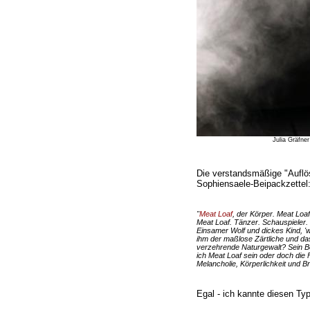
Julia Gräfner 
Die verstandsmäßige "Auflös
Sophiensaele-Beipackzettel
"
Meat Loaf
, der Körper. Meat Loaf
Meat Loaf. Tänzer. Schauspieler.
Einsamer Wolf und dickes Kind, 'w
ihm der maßlose Zärtliche und das
verzehrende Naturgewalt? Sein Beg
ich Meat Loaf sein oder doch die F
Melancholie, Körperlichkeit und Bra
Egal - ich kannte diesen Typ 