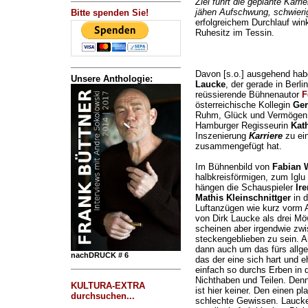
Ziel führt die geplante Karr
jähen Aufschwung, schwieri
Bitte spenden Sie!
erfolgreichem Durchlauf win
Ruhesitz im Tessin.
Davon [s.o.] ausgehend hab
Unsere Anthologie:
Laucke
, der gerade in Berli
reüssierende Bühnenautor
F
österreichische Kollegin
Ger
Ruhm, Glück und Vermögen k
Hamburger Regisseurin
Kat
Inszenierung
Karriere
zu ein
zusammengefügt hat.
Im Bühnenbild von
Fabian 
halbkreisförmigen, zum Iglu
hängen die Schauspieler
Ir
Mathis Kleinschnittger
in d
Luftanzügen wie kurz vorm A
von Dirk Laucke als drei M
scheinen aber irgendwie zw
steckengeblieben zu sein. 
dann auch um das fürs allge
nachDRUCK # 6
das der eine sich hart und 
einfach so durchs Erben in 
Nichthaben und Teilen. Denn 
KULTURA-EXTRA
ist hier keiner. Den einen p
durchsuchen...
schlechte Gewissen. Laucke