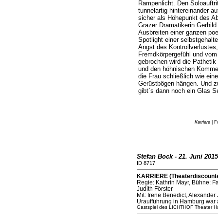
Rampenlicht. Den Soloauftri
tunnelartig hintereinander 
sicher als Höhepunkt des A
Grazer Dramatikerin Gerhild
Ausbreiten einer ganzen poe
Spotlight einer selbstgehalt
Angst des Kontrollverluste
Fremdkörpergefühl und vom 
gebrochen wird die Pathetik
und den höhnischen Komment
die Frau schließlich wie eine
Gerüstbögen hängen. Und z
gibt`s dann noch ein Glas S
Karriere
| F
Stefan Bock - 21. Juni 2015
ID 8717
KARRIERE (Theaterdiscounter
Regie: Kathrin Mayr, Bühne: F
Judith Förster
Mit: Irene Benedict, Alexander 
Uraufführung in Hamburg war 
Gastspiel des LICHTHOF Theater 