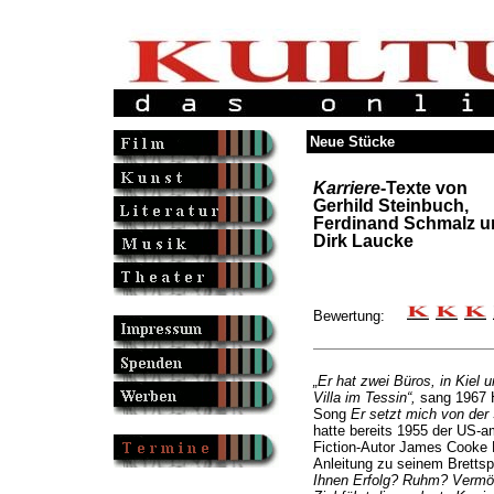
Neue Stücke
Karriere
-Texte von
Gerhild Steinbuch,
Ferdinand Schmalz u
Dirk Laucke
Bewertung:
„Er hat zwei Büros, in Kiel 
Villa im Tessin“,
sang 1967 H
Song
Er setzt mich von der
hatte bereits 1955 der US-a
Fiction-Autor James Cooke B
Anleitung zu seinem Brettspi
Ihnen Erfolg? Ruhm? Vermö