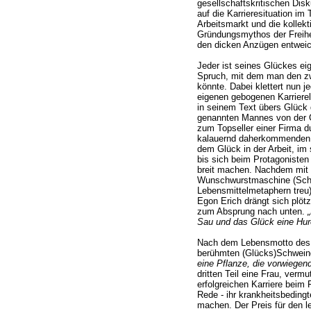
gesellschaftskritischen Disk
auf die Karrieresituation im
Arbeitsmarkt und die kollekt
Gründungsmythos der Freiheit
den dicken Anzügen entweic
Jeder ist seines Glückes ei
Spruch, mit dem man den zw
könnte. Dabei klettert nun je
eigenen gebogenen Karrierel
in seinem Text übers Glück
genannten Mannes von der G
zum Topseller einer Firma du
kalauernd daherkommenden 
dem Glück in der Arbeit, im s
bis sich beim Protagonisten
breit machen. Nachdem mit 30
Wunschwurstmaschine (Schm
Lebensmittelmetaphern treu)
Egon Erich drängt sich plötz
zum Absprung nach unten.
Sau und das Glück eine Hur
Nach dem Lebensmotto des
berühmten (Glücks)Schweind
eine Pflanze, die vorwiegen
dritten Teil eine Frau, verm
erfolgreichen Karriere beim
Rede - ihr krankheitsbeding
machen. Der Preis für den l