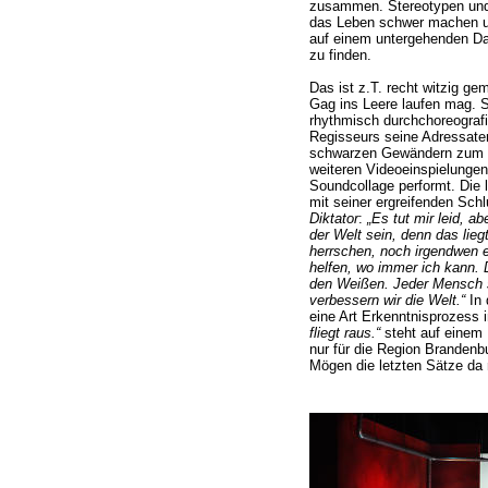
zusammen. Stereotypen und K
das Leben schwer machen un
auf einem untergehenden D
zu finden.
Das ist z.T. recht witzig g
Gag ins Leere laufen mag. S
rhythmisch durchchoreografie
Regisseurs seine Adressat
schwarzen Gewändern zum T
weiteren Videoeinspielungen 
Soundcollage performt. Die 
mit seiner ergreifenden Sc
Diktator
:
„Es tut mir leid, a
der Welt sein, denn das lieg
herrschen, noch irgendwen 
helfen, wo immer ich kann. 
den Weißen. Jeder Mensch s
verbessern wir die Welt.“
In 
eine Art Erkenntnisprozess
fliegt raus.“
steht auf einem F
nur für die Region Brandenbu
Mögen die letzten Sätze da n