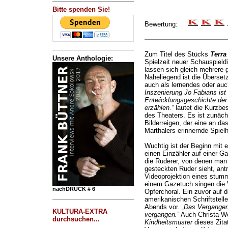
Bitte spenden Sie!
Bewertung:
Zum Titel des Stücks
Terra
Unsere Anthologie:
Spielzeit neuer Schauspield
lassen sich gleich mehrere 
Naheliegend ist die Überset
auch als lernendes oder auc
Inszenierung Jo Fabians ist
Entwicklungsgeschichte der 
erzählen.“
lautet die Kurzbe
des Theaters. Es ist zunächs
Bilderreigen, der eine an da
Marthalers erinnernde Spielh
Wuchtig ist der Beginn mit e
einen Einzähler auf einer G
die Ruderer, von denen man 
gesteckten Ruder sieht, antre
Videoprojektion eines stum
einem Gazetuch singen die 
nachDRUCK # 6
Opferchoral. Ein zuvor auf d
amerikanischen Schriftstelle
Abends vor.
„Das Vergangene 
KULTURA-EXTRA
vergangen.“
Auch Christa Wo
durchsuchen...
Kindheitsmuster
dieses Zita