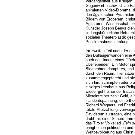
Vergangenheit aus Kriegen u
Gegenwart nachwirkt. Jo Fab
animierten Video-Diorama, 
den ägyptischen Pyramiden ü
Bildern von Eroberern, chris
Agitatoren, Wissenschaftlern
Künstler Joseph Beuys dien
bildungsbürgerliche Referen
sozialen Theaterplastik ges
Publikumsbeschimpfung.
Im zweiten Teil nach der er
den Bullaugenwänden eine A
auch das Innere eines Flücht
Überlebenden. Ein Motor spr
Blechrohren dampft es, und 
durch den Raum. Hier sitzen
zusammengepfercht und sich
sich hin, schimpfen oder br
einziges Irrenhaus aus Relig
wieder geht einer der Insas
Mieteintreiber zählt Geld, e
Handentspannung, ein orthod
Richard Wagners und Friedri
totale Mietzahlungsverweige
Davidstern zu tragen, eine b
droht mit einer Schere. Imme
das Tiroler Volkslied
„Fein s
bringt einen politischen und 
Weltbevölkerung aus Christ