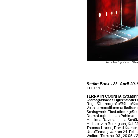
Terra In Cognita
am Staat
Stefan Bock - 22. April 201
ID 10659
TERRA IN COGNITA (Staatsthe
Choreografisches Figurentheater 
Regie/Choreografie/Bühne/Kos
Vokalkomposition/musikalische
Schlagwerk-Einstudierung/So
Dramaturgie: Lukas Pohlmann
Mit: Ilona Raytman, Lisa Schüt
Michael von Bennigsen, Kai Bö
Thomas Harms, David Kramer, 
Uraufführung war am 24. Febr
Weitere Termine: 03., 29.05. /