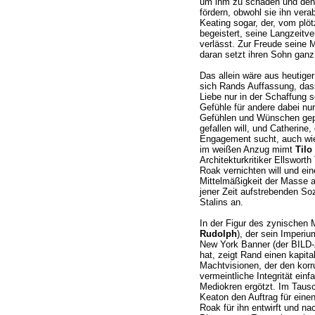
um ihm zu schaden und den 
fördern, obwohl sie ihn verab
Keating sogar, der, vom plö
begeistert, seine Langzeitve
verlässt. Zur Freude seine M
daran setzt ihren Sohn gan
Das allein wäre aus heutiger 
sich Rands Auffassung, das
Liebe nur in der Schaffung 
Gefühle für andere dabei nu
Gefühlen und Wünschen gepla
gefallen will, und Catherine
Engagement sucht, auch wie 
im weißen Anzug mimt
Tilo
Architekturkritiker Ellswor
Roak vernichten will und ein
Mittelmäßigkeit der Masse an
jener Zeit aufstrebenden So
Stalins an.
In der Figur des zynischen
Rudolph
), der sein Imperi
New York Banner (der BILD-Z
hat, zeigt Rand einen kapit
Machtvisionen, der den kor
vermeintliche Integrität ein
Mediokren ergötzt. Im Taus
Keaton den Auftrag für eine
Roak für ihn entwirft und n