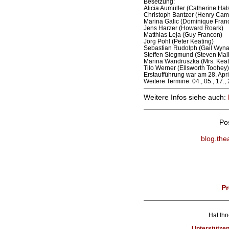
Besetzung:
Alicia Aumüller (Catherine Hal
Christoph Bantzer (Henry Cam
Marina Galic (Dominique Fran
Jens Harzer (Howard Roark)
Matthias Leja (Guy Francon)
Jörg Pohl (Peter Keating)
Sebastian Rudolph (Gail Wyn
Steffen Siegmund (Steven Mallo
Marina Wandruszka (Mrs. Keat
Tilo Werner (Ellsworth Toohey)
Erstaufführung war am 28. Apri
Weitere Termine: 04., 05., 17., 
Weitere Infos siehe auch:
Po
blog.the
Pr
Hat Ihn
Unterstütze