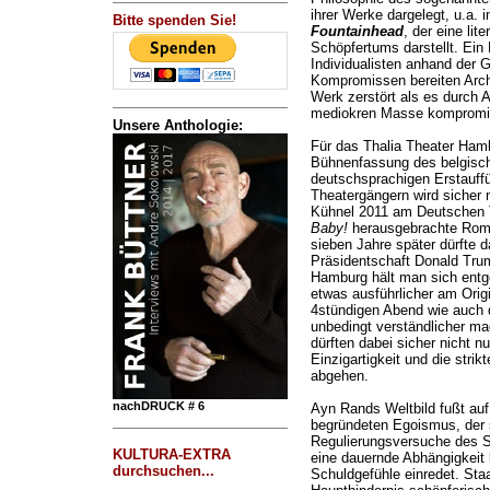
ihrer Werke dargelegt, u.a
Bitte spenden Sie!
Fountainhead
, der eine li
Schöpfertums darstellt. Ein
Individualisten anhand der G
Kompromissen bereiten Archi
Werk zerstört als es durc
mediokren Masse kompromitt
Unsere Anthologie:
Für das Thalia Theater Ham
Bühnenfassung des belgisc
deutschsprachigen Erstauffü
Theatergängern wird sicher 
Kühnel 2011 am Deutschen T
Baby!
herausgebrachte Roma
sieben Jahre später dürfte 
Präsidentschaft Donald Trump
Hamburg hält man sich entge
etwas ausführlicher am Orig
4stündigen Abend wie auch di
unbedingt verständlicher m
dürften dabei sicher nicht nu
Einzigartigkeit und die strik
abgehen.
nachDRUCK # 6
Ayn Rands Weltbild fußt auf
begründeten Egoismus, der s
Regulierungsversuche des St
KULTURA-EXTRA
eine dauernde Abhängigkeit 
durchsuchen...
Schuldgefühle einredet. Staa