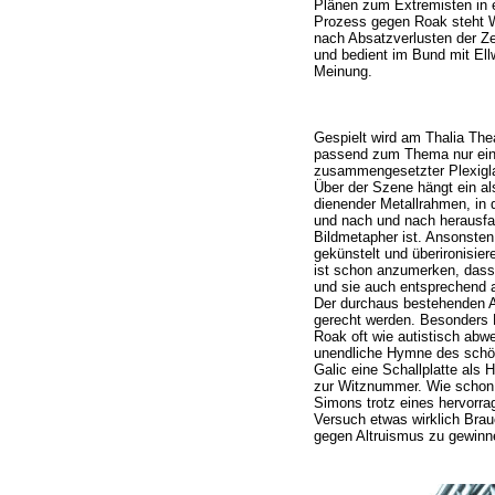
Plänen zum Extremisten in 
Prozess gegen Roak steht W
nach Absatzverlusten der Zei
und bedient im Bund mit Ellw
Meinung.
Gespielt wird am Thalia Thea
passend zum Thema nur ein
zusammengesetzter Plexigla
Über der Szene hängt ein al
dienender Metallrahmen, in
und nach und nach herausfa
Bildmetapher ist. Ansonsten 
gekünstelt und überironisiere
ist schon anzumerken, dass 
und sie auch entsprechend 
Der durchaus bestehenden A
gerecht werden. Besonders H
Roak oft wie autistisch abw
unendliche Hymne des schö
Galic eine Schallplatte als 
zur Witznummer. Wie schon K
Simons trotz eines hervor
Versuch etwas wirklich Br
gegen Altruismus zu gewinn