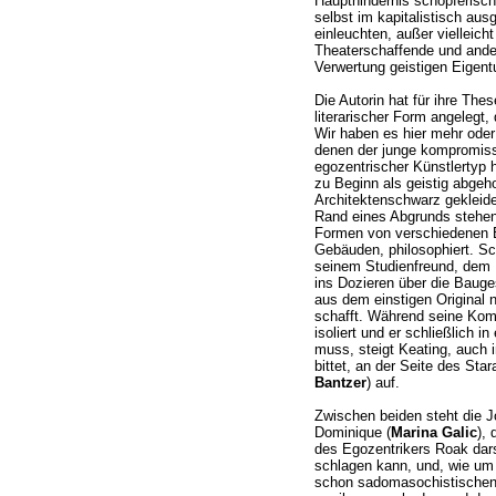
Haupthindernis schöpferisc
selbst im kapitalistisch au
einleuchten, außer vielleich
Theaterschaffende und ander
Verwertung geistigen Eigent
Die Autorin hat für ihre Th
literarischer Form angelegt, 
Wir haben es hier mehr oder
denen der junge kompromiss
egozentrischer Künstlertyp 
zu Beginn als geistig abgeh
Architektenschwarz gekleid
Rand eines Abgrunds stehe
Formen von verschiedenen B
Gebäuden, philosophiert. Sc
seinem Studienfreund, dem K
ins Dozieren über die Bauge
aus dem einstigen Original 
schafft. Während seine Kom
isoliert und er schließlich 
muss, steigt Keating, auch 
bittet, an der Seite des Sta
Bantzer
) auf.
Zwischen beiden steht die J
Dominique (
Marina Galic
),
des Egozentrikers Roak darst
schlagen kann, und, wie um s
schon sadomasochistischen 