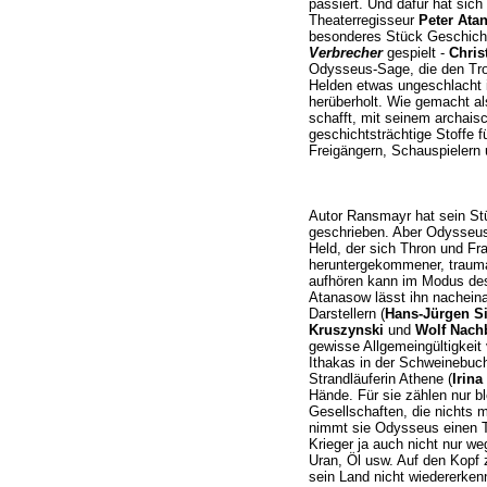
passiert. Und dafür hat sich
Theaterregisseur
Peter Ata
besonderes Stück Geschich
Verbrecher
gespielt -
Chris
Odysseus-Sage, die den Tro
Helden etwas ungeschlacht 
herüberholt. Wie gemacht al
schafft, mit seinem archaisc
geschichtsträchtige Stoffe f
Freigängern, Schauspielern 
Autor Ransmayr hat sein St
geschrieben. Aber Odysseus e
Held, der sich Thron und Fr
heruntergekommener, traumat
aufhören kann im Modus des
Atanasow lässt ihn nacheina
Darstellern (
Hans-Jürgen Si
Kruszynski
und
Wolf Nach
gewisse Allgemeingültigkeit v
Ithakas in der Schweinebuch
Strandläuferin Athene (
Irina
Hände. Für sie zählen nur b
Gesellschaften, die nichts 
nimmt sie Odysseus einen Te
Krieger ja auch nicht nur w
Uran, Öl usw. Auf den Kopf
sein Land nicht wiedererken