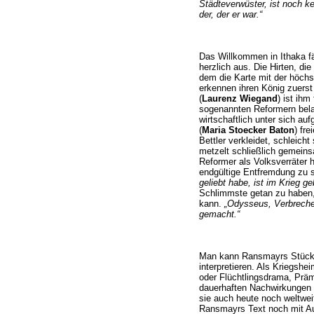
Städteverwüster, ist noch ke
der, der er war.“
Das Willkommen in Ithaka fä
herzlich aus. Die Hirten, die
dem die Karte mit der höchs
erkennen ihren König zuerst
(
Laurenz Wiegand
) ist ihm
sogenannten Reformern bela
wirtschaftlich unter sich au
(
Maria Stoecker Baton
) fre
Bettler verkleidet, schleich
metzelt schließlich gemein
Reformer als Volksverräter hi
endgültige Entfremdung zu s
geliebt habe, ist im Krieg ge
Schlimmste getan zu haben,
kann.
„Odysseus, Verbrecher
gemacht.“
Man kann Ransmayrs Stück s
interpretieren. Als Kriegshe
oder Flüchtlingsdrama, Prämi
dauerhaften Nachwirkungen 
sie auch heute noch weltwei
Ransmayrs Text noch mit A