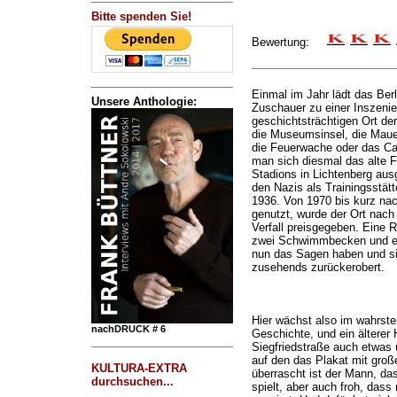
Bitte spenden Sie!
Bewertung:
Einmal im Jahr lädt das Ber
Unsere Anthologie:
Zuschauer zu einer Inszenie
geschichtsträchtigen Ort der
die Museumsinsel, die Maue
die Feuerwache oder das Ca
man sich diesmal das alte 
Stadions in Lichtenberg ausg
den Nazis als Trainingsstät
1936. Von 1970 bis kurz na
genutzt, wurde der Ort nach
Verfall preisgegeben. Eine 
zwei Schwimmbecken und ei
nun das Sagen haben und si
zusehends zurückerobert.
Hier wächst also im wahrst
nachDRUCK # 6
Geschichte, und ein älterer 
Siegfriedstraße auch etwas 
auf den das Plakat mit große
KULTURA-EXTRA
überrascht ist der Mann, da
durchsuchen...
spielt, aber auch froh, dass