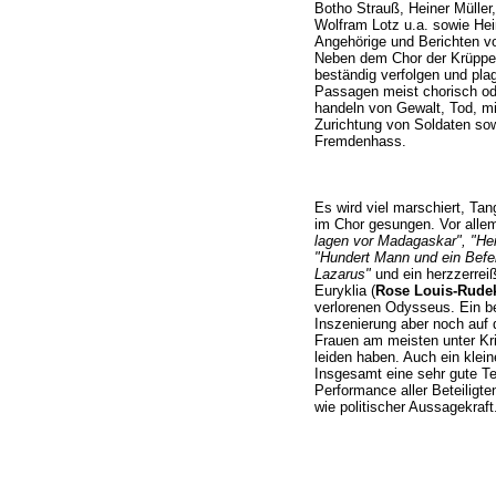
Botho Strauß, Heiner Müller
Wolfram Lotz u.a. sowie He
Angehörige und Berichten v
Neben dem Chor der Krüppe
beständig verfolgen und pl
Passagen meist chorisch od
handeln von Gewalt, Tod, mil
Zurichtung von Soldaten so
Fremdenhass.
Es wird viel marschiert, Ta
im Chor gesungen. Vor alle
lagen vor Madagaskar", "Heim
"Hundert Mann und ein Befeh
Lazarus"
und ein herzzerre
Euryklia (
Rose Louis-Rude
verlorenen Odysseus. Ein b
Inszenierung aber noch auf 
Frauen am meisten unter Kr
leiden haben. Auch ein klein
Insgesamt eine sehr gute T
Performance aller Beteiligt
wie politischer Aussagekraft