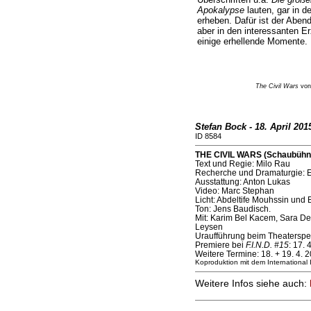
Apokalypse
lauten, gar in d
erheben. Dafür ist der Aben
aber in den interessanten Er
einige erhellende Momente.
The Civil Wars
von
Stefan Bock - 18. April 201
ID 8584
THE CIVIL WARS (Schaubühne 
Text und Regie: Milo Rau
Recherche und Dramaturgie: E
Ausstattung: Anton Lukas
Video: Marc Stephan
Licht: Abdeltife Mouhssin und 
Ton: Jens Baudisch.
Mit: Karim Bel Kacem, Sara D
Leysen
Uraufführung beim Theaterspe
Premiere bei
F.I.N.D. #15
: 17. 
Weitere Termine: 18. + 19. 4. 
Koproduktion mit dem International I
Weitere Infos siehe auch: