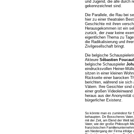
und Jugend, die alle durch r
gekennzeichnet sind.
Die Parallele, die Rau bei s
hier zu einer theatralen Be
Geschichte mit ihren vers
Herausgekommen ist ein sehr 
zurück, der zwar keine exe
eigentlichen Thema zu Tage 
die Radikalisierung und ihre
Zivilgesellschaft bringt.
Die belgische Schauspieler
Akteure
Sébastien Foucaul
belgische Schauspieler
Joh
eindrucksvollen Heiner-Mül
sitzen in einer kleinen Wohn
Rückseite einer barocken Th
berichten, während sie sich
Vätern. Ihre Gesichter sind 
einer großen Videoleinwand 
heraus aus der Anonymität
bürgerlicher Existenz.
So könnte man es zumindest für 
behaupten. De Bosscheres Vater, 
mit der Zeit, am Elend der Welt la
Vater, wie der große Philosoph Mic
französischen Familienunternehm
am Niedergang der Firma infolge d