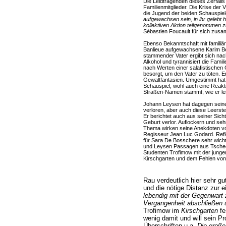
Die Leidtragenden dieses Zerfalls w
Familienmitglieder. Die Krise der
die Jugend der beiden Schauspiel
aufgewachsen sein, in ihr gelebt h
kollektiven Aktion teilgenommen 
Sébastien Foucault für sich zus
Ebenso Bekanntschaft mit familiär
Banlieue aufgewachsene Karim B
stammender Vater ergibt sich nach
Alkohol und tyrannisiert die Fami
nach Werten einer salafistische
besorgt, um den Vater zu töten. Er
Gewaltfantasien. Umgestimmt hat 
Schauspiel, wohl auch eine Reakti
Straßen-Namen stammt, wie er lei
Johann Leysen hat dagegen seinen
verloren, aber auch diese Leerste
Er berichtet auch aus seiner Sich
Geburt verlor. Auflockern und s
Thema wirken seine Anekdoten vo
Regisseur Jean Luc Godard. Refle
für Sara De Bosschere sehr wichti
und Leysen Passagen aus Tsch
Studenten Trofimow mit der jungen
Kirschgarten und dem Fehlen von V
Rau verdeutlich hier sehr g
und die nötige Distanz zur 
lebendig mit der Gegenwart 
Vergangenheit abschließen 
Trofimow im
Kirschgarten
fe
wenig damit und will sein Pro
Überschriften u.a.
Die groß