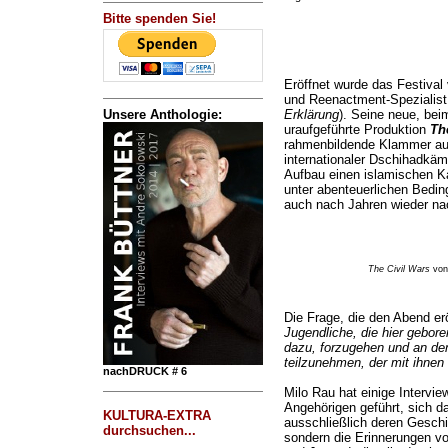
Bitte spenden Sie!
Eröffnet wurde das Festiva
und Reenactment-Spezialis
Unsere Anthologie:
Erklärung
). Seine neue, bei
uraufgeführte Produktion
Th
rahmenbildende Klammer auf 
internationaler Dschihadkäm
Aufbau einen islamischen Ka
unter abenteuerlichen Bedin
auch nach Jahren wieder na
The Civil Wars
von
Die Frage, die den Abend er
Jugendliche, die hier gebore
dazu, forzugehen und an de
teilzunehmen, der mit ihnen 
nachDRUCK # 6
Milo Rau hat einige Intervie
Angehörigen geführt, sich d
KULTURA-EXTRA
ausschließlich deren Geschi
durchsuchen...
sondern die Erinnerungen vo