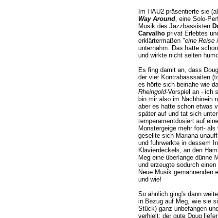
Im HAU2 präsentierte sie (a
Way Around
, eine Solo-Per
Musik des Jazzbassisten
D
Carvalho
privat Erlebtes und
erklärtermaßen
"eine Reise
unternahm. Das hatte scho
und wirkte nicht selten humo
Es fing damit an, dass Doug
der vier Kontrabasssaiten (t
es hörte sich beinahe wie d
Rheingold
-Vorspiel an - ich
bin mir also im Nachhinein n
aber es hatte schon etwas v
später auf und tat sich unte
temperamentdosiert auf eine
Monstergeige mehr fort- als
gesellte sich Mariana unauff
und fuhrwerkte in dessem In
Klavierdeckels, an den Häm
Meg eine überlange dünne M
und erzeugte sodurch einen 
Neue Musik gemahnenden ext
und wie!
So ähnlich ging's dann weite
in Bezug auf Meg, wie sie 
Stück) ganz unbefangen und 
verhielt; der gute Doug lie