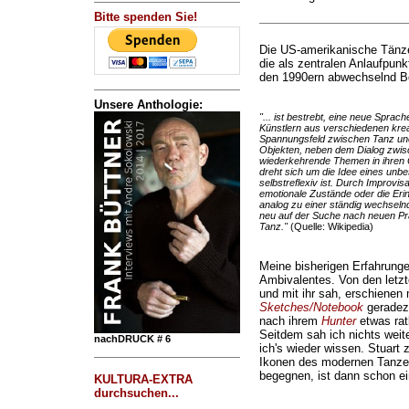
Bitte spenden Sie!
Die US-amerikanische Tänze
die als zentralen Anlaufpunk
den 1990ern abwechselnd Ber
Unsere Anthologie:
"... ist bestrebt, eine neue Sprac
Künstlern aus verschiedenen kreat
Spannungsfeld zwischen Tanz un
Objekten, neben dem Dialog zwis
wiederkehrende Themen in ihren C
dreht sich um die Idee eines unbe
selbstreflexiv ist. Durch Improvis
emotionale Zustände oder die Erin
analog zu einer ständig wechselnde
neu auf der Suche nach neuen Pr
Tanz."
(Quelle: Wikipedia)
Meine bisherigen Erfahrung
Ambivalentes. Von den letzt
und mit ihr sah, erschienen
Sketches/Notebook
geradezu
nach ihrem
Hunter
etwas rat
Seitdem sah ich nichts weite
nachDRUCK # 6
ich's wieder wissen. Stuart 
Ikonen des modernen Tanzes,
begegnen, ist dann schon ein
KULTURA-EXTRA
durchsuchen...