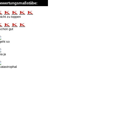
ewertungsmaßstäbe:
nicht zu toppen
schon gut
geht so
na ja
katastrophal