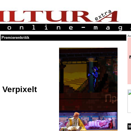
An
Premierenkritik
Verpixelt
M