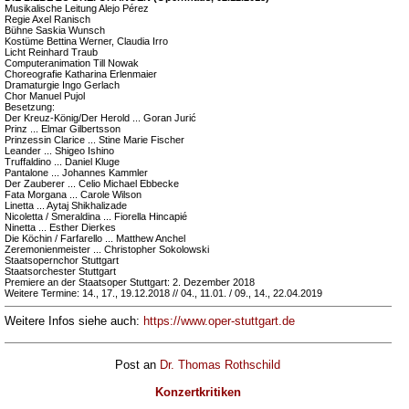
Musikalische Leitung Alejo Pérez
Regie Axel Ranisch
Bühne Saskia Wunsch
Kostüme Bettina Werner, Claudia Irro
Licht Reinhard Traub
Computeranimation Till Nowak
Choreografie Katharina Erlenmaier
Dramaturgie Ingo Gerlach
Chor Manuel Pujol
Besetzung:
Der Kreuz-König/Der Herold ... Goran Jurić
Prinz ... Elmar Gilbertsson
Prinzessin Clarice ... Stine Marie Fischer
Leander ... Shigeo Ishino
Truffaldino ... Daniel Kluge
Pantalone ... Johannes Kammler
Der Zauberer ... Celio Michael Ebbecke
Fata Morgana ... Carole Wilson
Linetta ... Aytaj Shikhalizade
Nicoletta / Smeraldina ... Fiorella Hincapié
Ninetta ... Esther Dierkes
Die Köchin / Farfarello ... Matthew Anchel
Zeremonienmeister ... Christopher Sokolowski
Staatsopernchor Stuttgart
Staatsorchester Stuttgart
Premiere an der Staatsoper Stuttgart: 2. Dezember 2018
Weitere Termine: 14., 17., 19.12.2018 // 04., 11.01. / 09., 14., 22.04.2019
Weitere Infos siehe auch:
https://www.oper-stuttgart.de
Post an
Dr. Thomas Rothschild
Konzertkritiken