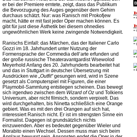
B
er bei der Premiere erntete, zeigt, dass das Publikum
die Bevorzugung des Auges gegenüber dem Gehirn
durchaus schätzt. Nur: was Ranisch mit Prokofjew
= 
macht, hätte er mit fast jeder Oper machen können. Es
gibt für just diese Ästhetik bei diesem ohnedies
= 
ungewöhnlichen Werk keine zwingende Notwendigkeit.
Ranischs Einfall: das Märchen, das der Italiener Carlo
= 
Gozzi im 18. Jahrhundert unter Nutzung der
Formensprache der Commedia dell‘arte erfunden und
= 
der große russische Theateravantgardist Wsewolod
Meyerhold Anfang des 20. Jahrhunderts bearbeitet hat
= 
und das in Stuttgart in deutscher Übersetzung mit
Ausdrücken wie
„Outfit“
gesungen wird, wird in Szene
gesetzt als Computerspiel mit Figuren, die einer
Playmobil-Sammlung entstiegen scheinen. Das bewegt
sich irgendwo zwischen dem
Wizard of Oz
und Tolkiens
Universum, aber nicht filmisch, sondern verpixelt. Das
wird durchgehalten, bis Ninetta schließlich eine Orange
gebiert. Was es mit den drei Orangen auf sich hat,
interessiert Ranisch nicht. Er ist im strengsten Sinne ein
Formalist. Dagegen ist grundsätzlich nichts
einzuwenden. Aber es bedeutet gegenüber Wieler und
Morabito einen Wechsel. Dessen muss man sich beim
Applaus bewusst sein. Ansonsten endet die Oper in der