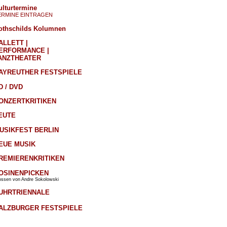
ulturtermine
ERMINE EINTRAGEN
othschilds Kolumnen
ALLETT |
ERFORMANCE |
ANZTHEATER
AYREUTHER FESTSPIELE
D / DVD
ONZERTKRITIKEN
EUTE
USIKFEST BERLIN
EUE MUSIK
REMIERENKRITIKEN
OSINENPICKEN
ossen von Andre Sokolowski
UHRTRIENNALE
ALZBURGER FESTSPIELE