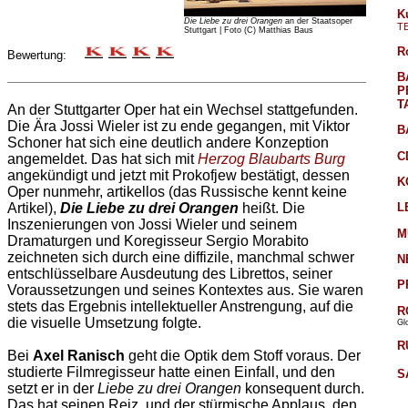
K
Die Liebe zu drei Orangen
an der Staatsoper
T
Stuttgart | Foto (C) Matthias Baus
R
Bewertung:
B
P
T
An der Stuttgarter Oper hat ein Wechsel stattgefunden.
Die Ära Jossi Wieler ist zu ende gegangen, mit Viktor
B
Schoner hat sich eine deutlich andere Konzeption
C
angemeldet. Das hat sich mit
Herzog Blaubarts Burg
angekündigt und jetzt mit Prokofjew bestätigt, dessen
K
Oper nunmehr, artikellos (das Russische kennt keine
L
Artikel),
Die Liebe zu drei Orangen
heißt. Die
Inszenierungen von Jossi Wieler und seinem
M
Dramaturgen und Koregisseur Sergio Morabito
zeichneten sich durch eine diffizile, manchmal schwer
N
entschlüsselbare Ausdeutung des Librettos, seiner
P
Voraussetzungen und seines Kontextes aus. Sie waren
stets das Ergebnis intellektueller Anstrengung, auf die
R
die visuelle Umsetzung folgte.
Gl
R
Bei
Axel Ranisch
geht die Optik dem Stoff voraus. Der
studierte Filmregisseur hatte einen Einfall, und den
S
setzt er in der
Liebe zu drei Orangen
konsequent durch.
Das hat seinen Reiz, und der stürmische Applaus, den