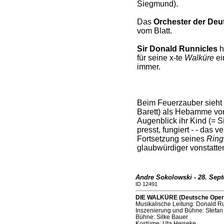
Siegmund).
Das
Orchester der Deu
vom Blatt.
Sir Donald Runnicles
h
für seine x-te
Walküre
ei
immer.
Beim Feuerzauber sieht
Barett) als Hebamme von
Augenblick ihr Kind (= S
presst, fungiert - - das 
Fortsetzung seines
Ring
glaubwürdiger vonstatte
Andre Sokolowski - 28. Sep
ID 12491
DIE WALKÜRE (Deutsche Oper B
Musikalische Leitung: Donald R
Inszenierung und Bühne: Stefa
Bühne: Silke Bauer
Kostüme: Uta Heiseke