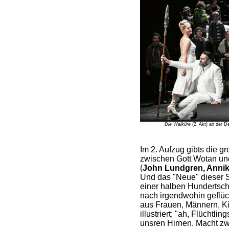
Die Walküre
(2. Akt) an der D
Im 2. Aufzug gibts die 
zwischen Gott Wotan und
(
John Lundgren, Annik
Und das "Neue" dieser S
einer halben Hundertsch
nach irgendwohin geflü
aus Frauen, Männern, Kin
illustriert; "ah, Flüchtli
unsren Hirnen. Macht z