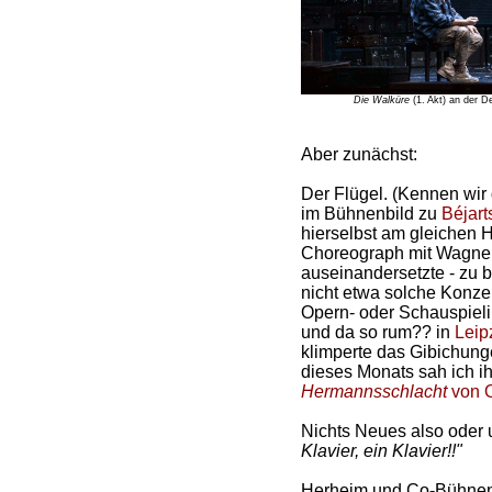
Die Walküre
(1. Akt) an der D
Aber zunächst:
Der Flügel. (Kennen wir 
im Bühnenbild zu
Béjart
hierselbst am gleichen 
Choreograph mit Wagners 
auseinandersetzte - zu 
nicht etwa solche Konzer
Opern- oder Schauspiel
und da so rum?? in
Leip
klimperte das Gibichunge
dieses Monats sah ich ih
Hermannsschlacht
von Ol
Nichts Neues also oder 
Klavier, ein Klavier!!"
Herheim und Co-Bühnen