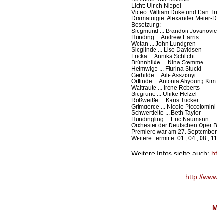
Licht: Ulrich Niepel
Video: William Duke und Dan T
Dramaturgie: Alexander Meier-D
Besetzung:
Siegmund ... Brandon Jovanovic
Hunding ... Andrew Harris
Wotan ... John Lundgren
Sieglinde ... Lise Davidsen
Fricka ... Annika Schlicht
Brünnhilde ... Nina Stemme
Helmwige ... Flurina Stucki
Gerhilde ... Aile Asszonyi
Ortlinde ... Antonia Ahyoung Kim
Waltraute ... Irene Roberts
Siegrune ... Ulrike Helzel
Roßweiße ... Karis Tucker
Grimgerde ... Nicole Piccolomini
Schwertleite ... Beth Taylor
Hundingling ... Eric Naumann
Orchester der Deutschen Oper B
Premiere war am 27. September
Weitere Termine: 01., 04., 08., 1
Weitere Infos siehe auch:
h
http://ww
M