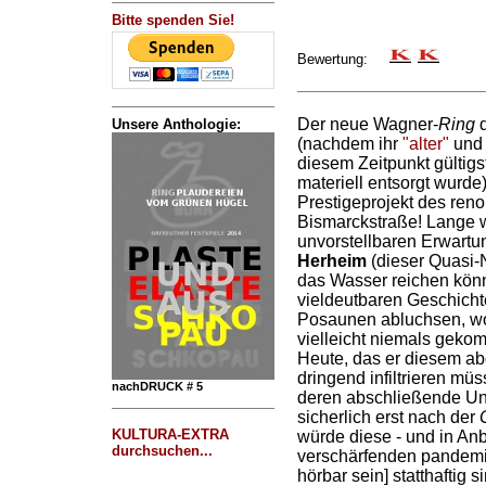
Bitte spenden Sie!
Bewertung:
Der neue Wagner-
Ring
d
Unsere Anthologie:
(nachdem ihr
"alter"
und 
diesem Zeitpunkt gültigs
materiell entsorgt wurde)
Prestigeprojekt des ren
Bismarckstraße! Lange w
unvorstellbaren Erwartu
Herheim
(dieser Quasi-N
das Wasser reichen könn
vieldeutbaren Geschich
Posaunen abluchsen, wo
vielleicht niemals gek
Heute, das er diesem a
dringend infiltrieren mü
nachDRUCK # 5
deren abschließende U
sicherlich erst nach der
KULTURA-EXTRA
würde diese - und in Anb
durchsuchen...
verschärfenden pandemis
hörbar sein] statthaftig s