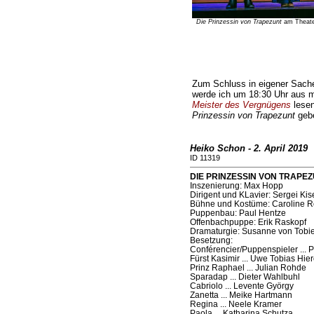
Die Prinzessin von Trapezunt
am Theater
Zum Schluss in eigener Sache
werde ich um 18:30 Uhr aus
Meister des Vergnügens
lesen
Prinzessin von Trapezunt
geb
Heiko Schon - 2. April 2019
ID 11319
DIE PRINZESSIN VON TRAPEZUN
Inszenierung: Max Hopp
Dirigent und KLavier: Sergei Kis
Bühne und Kostüme: Caroline R
Puppenbau: Paul Hentze
Offenbachpuppe: Erik Raskopf
Dramaturgie: Susanne von Tobi
Besetzung:
Conférencier/Puppenspieler ... 
Fürst Kasimir ... Uwe Tobias Hie
Prinz Raphael ... Julian Rohde
Sparadap ... Dieter Wahlbuhl
Cabriolo ... Levente György
Zanetta ... Meike Hartmann
Regina ... Neele Kramer
Paola ... Katharina Schutza