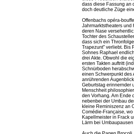
dass diese Fassung an de
doch deutliche Züge ein
Offenbachs opéra-bouffe 
Jahrmarktstheaters und 
deren Nase versehentlich
Tochter des Schaustelle
dass sich ein Thronfolge
Trapezunt” verliebt. Bis 
Sohnes Raphael endlich 
drei Akte. Obwohl die eig
ersten Takten auftritt (
Schnürboden herabschwe
einen Schwerpunkt des A
anrührenden Augenblick 
Geburtstag erinnernder 
Menschheit philosophie
den Vorhang. Am Ende di
nebenbei der Umbau der 
kleine Reminiszenz an O
Comédie-Française, wo e
Kapellmeister in Frack
Lärm bei Umbaupausen z
Auch die Pagen Brocoli,