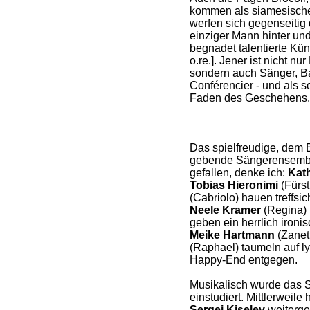
kommen als siamesische
werfen sich gegenseitig 
einziger Mann hinter und
begnadet talentierte Kün
o.re.]. Jener ist nicht n
sondern auch Sänger, Ba
Conférencier - und als so
Faden des Geschehens. 
Das spielfreudige, dem 
gebende Sängerensemble
gefallen, denke ich:
Kat
Tobias Hieronimi
(Fürst
(Cabriolo) hauen treffsi
Neele Kramer
(Regina)
geben ein herrlich iron
Meike Hartmann
(Zanet
(Raphael) taumeln auf l
Happy-End entgegen.
Musikalisch wurde das 
einstudiert. Mittlerweile
Sergei Kiselev
weiterge