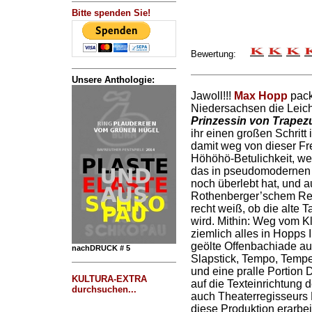
Bitte spenden Sie!
Bewertung:
Unsere Anthologie:
Jawoll!!!
Max Hopp
pack
Niedersachsen die Leich
Prinzessin von Trapez
ihr einen großen Schritt 
damit weg von dieser 
Höhöhö-Betulichkeit, we
das in pseudomodernen 
noch überlebt hat, und 
Rothenberger’schem Ret
recht weiß, ob die alte T
wird. Mithin: Weg vom Kl
ziemlich alles in Hopps 
geölte Offenbachiade au
nachDRUCK # 5
Slapstick, Tempo, Tempe
und eine pralle Portion 
KULTURA-EXTRA
auf die Texteinrichtung 
durchsuchen...
auch Theaterregisseurs H
diese Produktion erarbei