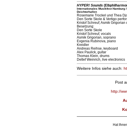
HYPER! Sounds
(Elbphilharmon
Internationales Musikfest Hamburg 
Deichtorhallen
Rosemarie Trockel und Thea Djo
Den Sorte Skole & Vertigo perfo
Kristof Schreuf; Asmik Grigorian
Besetzung:
Den Sorte Skole
Kristof Schreuf, vocals
Asmik Grigorian, soprano
Evgenia Rubinova, piano
Kreidler
Andreas Reihse, keyboard
Alex Paulick, guitar
Thomas Klein, drums
Detlef Weinrich, live electronics
Weitere Infos siehe auch:
h
Post 
http://w
Au
Ko
Hat Ihnen