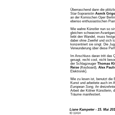
Überraschend dann die plötzli
Star-Sopranistin
Asmik Grigo
an der Komischen Oper Berlin].
ebenso enthusiastischen Piani
Wie wahre Künstler nun so sind
gleichen schwarzen Avantgarde
liebt den Wandel, muss festg
dabei ohne Zweifel und sich t
konzentriert sie singt. Die Jugen
Verwunderung über diese Perf
Im Anschluss daran tritt das Q
gesagt, recht cool, nicht beso
der Schlagzeuger
Thomas Kl
Reise
(Keyboard),
Alex Pauli
Elektronik).
Wie zu lesen ist, benutzt die
Kunst und arbeitete auch im A
European Song
, ihr dreizehn
Arbeit der Kölner Künstlerin, 
Träume manifestiert.
Liane Kampeter - 15. Mai 20
ID 11414