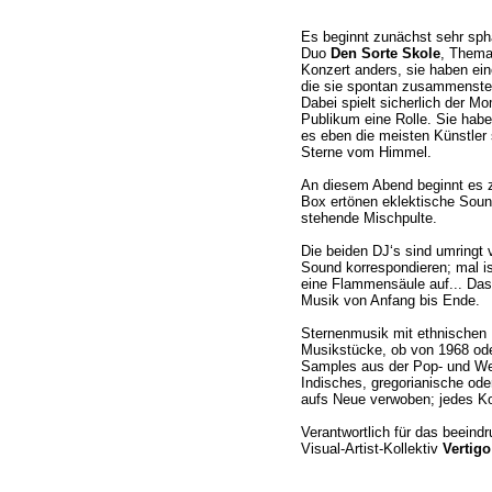
Es beginnt zunächst sehr sph
Duo
Den Sorte Skole
, Thema
Konzert anders, sie haben e
die sie spontan zusammenstel
Dabei spielt sicherlich der 
Publikum eine Rolle. Sie habe
es eben die meisten Künstler 
Sterne vom Himmel.
An diesem Abend beginnt es z
Box ertönen eklektische Soun
stehende Mischpulte.
Die beiden DJ‘s sind umringt 
Sound korrespondieren; mal i
eine Flammensäule auf... Das f
Musik von Anfang bis Ende.
Sternenmusik mit ethnischen 
Musikstücke, ob von 1968 ode
Samples aus der Pop- und We
Indisches, gregorianische ode
aufs Neue verwoben; jedes Ko
Verantwortlich für das beeind
Visual-Artist-Kollektiv
Vertigo