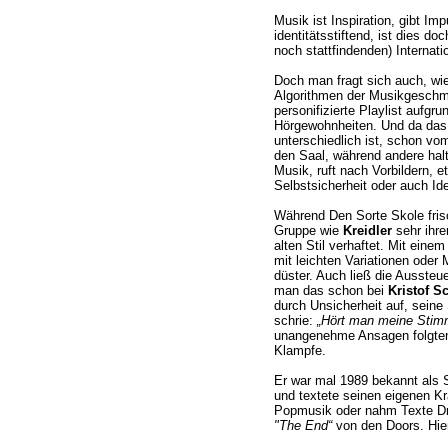
Musik ist Inspiration, gibt Im
identitätsstiftend, ist dies d
noch stattfindenden) Internat
Doch man fragt sich auch, wie
Algorithmen der Musikgeschma
personifizierte Playlist aufgr
Hörgewohnheiten. Und da das 
unterschiedlich ist, schon vom 
den Saal, während andere haltl
Musik, ruft nach Vorbildern,
Selbstsicherheit oder auch Iden
Während Den Sorte Skole frisc
Gruppe wie
Kreidler
sehr ihre
alten Stil verhaftet. Mit ein
mit leichten Variationen oder
düster. Auch ließ die Ausste
man das schon bei
Kristof S
durch Unsicherheit auf, seine
schrie:
„Hört man meine Stim
unangenehme Ansagen folgten
Klampfe.
Er war mal 1989 bekannt als 
und textete seinen eigenen K
Popmusik oder nahm Texte Dri
"The End“
von den Doors. Hie