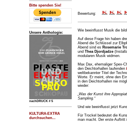
Bitte spenden Sie!
Bewertung:
Wie beeinflusst Musik die bil
Unsere Anthologie:
Auf diese Frage hin haben drei
Abend die Schlüssel zur Elbp
Abend sind es
Rosemarie Tr
und
Thea Djordjadze
(Install
modularen Musik widmen.
Max Dax, ehemaliger Spex-Chef
den Deichtorhallen laufenden
weltbekannter Titel der Techno
Worte. Er meint, ohne den Ein
in den Deichtorhallen nie mö
wieder:
„Was der Kunst ihre Appropiat
Sampling.“
nachDRUCK # 5
Und wie beeinflusst jetzt Kun
KULTURA-EXTRA
Für Trockel bedeutet die Kunst
durchsuchen...
man macht. Der erste Auftritt 