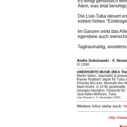
Es klingt genüsslich wei
Atem, was total beruhigt.
Die Live-Tuba steuert en
extrem hohes "Eintöniges
Im Ganzen wirkt das Alle
irgendwie auch menschen
Tagtraumartig, wunders
Andre Sokolowski - 4. Nove
ID 12580
UNERHÖRTE MUSIK (BKA Theat
Martin Iddon:
Λαμπάδες [Lampad
Rainer Rubbert:
depth
für Tuba s
Priscilla McLean:
Beneath the Hor
Mark Andre:
iv 16
für gedämpfte 
Georges Aperghis:
Parlando
für 
Jack Adler-McKean, Tuba
Live-Stream v. 3. November 2020
Weitere Infos siehe auch:
h
http://ww
Kon