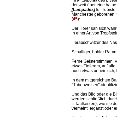
Im Mittelpunkt des Lives
der weit über eine hal
[Lampades]
für Tubiste
Manchester geborenen
(45)
:
Der Hörer sah sich wäh
in einer Art von Tropfstei
Herabschwitzendes Nas
Schalliger, hohler Raum
Ferne Geisterstimmen, 
etwas Tieferem, auf all
auch etwas unheimlich; 
In dem mitgereichten Ba
"Tubenweisen" identifizi
Und das Bild oder die Bi
werden schließlich dur
= Taufkerzen), wie sie d
vermeint, ergänzt oder er