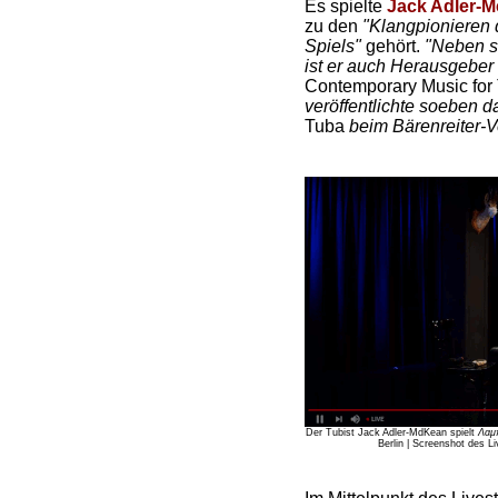
Es spielte
Jack Adler-
zu den
"Klangpionieren 
Spiels"
gehört.
"Neben s
ist er auch Herausgeber
Contemporary Music for
veröffentlichte soeben 
Tuba
beim Bärenreiter-V
Der Tubist Jack Adler-MdKean spielt
Λαμ
Berlin | Screenshot des L