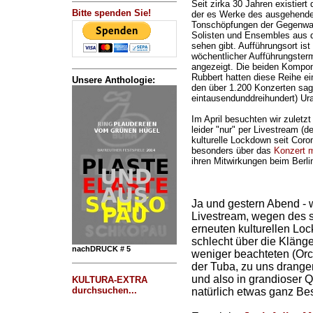
Seit zirka 30 Jahren existiert
Bitte spenden Sie!
der es Werke des ausgehenden
Tonschöpfungen der Gegenwar
Solisten und Ensembles aus d
sehen gibt. Aufführungsort ist
wöchentlicher Aufführungsterm
angezeigt. Die beiden Kompon
Rubbert hatten diese Reihe ein
Unsere Anthologie:
den über 1.200 Konzerten sag
eintausendunddreihundert) Ura
Im April besuchten wir zuletzt
leider "nur" per Livestream (
kulturelle Lockdown seit Coron
besonders über das
Konzert m
ihren Mitwirkungen beim Berli
Ja und gestern Abend - w
Livestream, wegen des s
erneuten kulturellen Loc
schlecht über die Klänge
nachDRUCK # 5
weniger beachteten (Orch
der Tuba, zu uns drange
und also in grandioser Q
KULTURA-EXTRA
durchsuchen...
natürlich etwas ganz Be