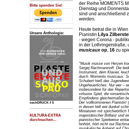
der Reihe MOMENTS MU
Bitte spenden Sie!
Dienstag und Donnerstag 
sind und anschließend z
werden.
Heute betrat die in Wien
Unsere Anthologie:
Pianistin
Lilya Zilberste
- wegen Corona - publi
in der Lothringerstraße,
musicaux
op. 16
zu spi
"Musik müsse von Herzen kom
Sergej Rachmaninoff. Die lei
Instrument, dem Klavier, leuc
durch.
Moments musicaux
: S
Schubert hieß das Jugendwerk
Ungeheuerliches: Nur wer – wie
insbesondere für das Repertoi
virtuose Spiel, die romantisc
Empfindens gleichermaßen beh
Der 'vollkommenen Pianistin' 
nachDRUCK # 5
in diesen hell wie dunkel s
Miniaturen mit sprichwörtlich 
KULTURA-EXTRA
majestätischer Brillanz und e
durchsuchen...
pianistischer Spielweise eint
hinhört, hört nicht nur Rachm
musikalische Antwort auf Cho