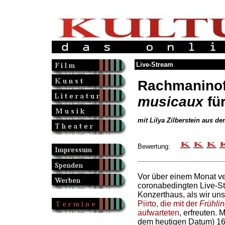
Live-Stream
Rachmanino
musicaux
für
mit Lilya Zilberstein aus d
Bewertung:
Vor über einem Monat ver
coronabedingten Live-S
Konzerthaus, als wir un
Piirto, die mit der
Frühli
aufwarteten
, erfreuten. M
dem heutigen Datum) 16