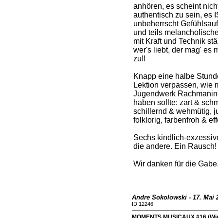
anhören, es scheint nich
authentisch zu sein, es 
unbeherrscht Gefühlsauf
und teils melancholisch
mit Kraft und Technik s
wer's liebt, der mag' es
zu!!
Knapp eine halbe Stunde 
Lektion verpassen, wie 
Jugendwerk Rachmaninof
haben sollte: zart & sch
schillernd & wehmütig, j
folklorig, farbenfroh & eff
Sechs kindlich-exzessive
die andere. Ein Rausch!
Wir danken für die Gabe
Andre Sokolowski - 17. Mai 2
ID 12246
MOMENTS MUSICAUX #16 (Wiene