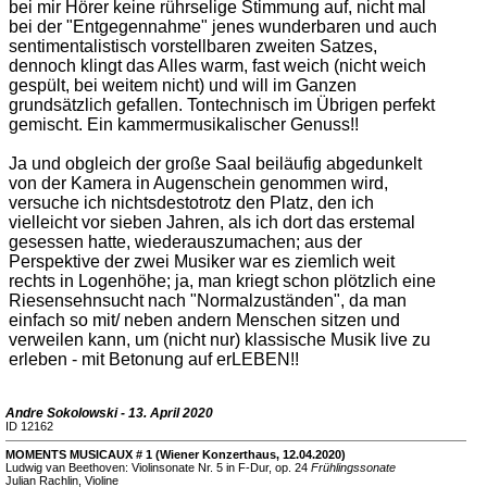
bei mir Hörer keine rührselige Stimmung auf, nicht mal
bei der "Entgegennahme" jenes wunderbaren und auch
sentimentalistisch vorstellbaren zweiten Satzes,
dennoch klingt das Alles warm, fast weich (nicht weich
gespült, bei weitem nicht) und will im Ganzen
grundsätzlich gefallen. Tontechnisch im Übrigen perfekt
gemischt. Ein kammermusikalischer Genuss!!
Ja und obgleich der große Saal beiläufig abgedunkelt
von der Kamera in Augenschein genommen wird,
versuche ich nichtsdestotrotz den Platz, den ich
vielleicht vor sieben Jahren, als ich dort das erstemal
gesessen hatte, wiederauszumachen; aus der
Perspektive der zwei Musiker war es ziemlich weit
rechts in Logenhöhe; ja, man kriegt schon plötzlich eine
Riesensehnsucht nach "Normalzuständen", da man
einfach so mit/ neben andern Menschen sitzen und
verweilen kann, um (nicht nur) klassische Musik live zu
erleben - mit Betonung auf erLEBEN!!
Andre Sokolowski - 13. April 2020
ID 12162
MOMENTS MUSICAUX # 1 (Wiener Konzerthaus, 12.04.2020)
Ludwig van Beethoven: Violinsonate Nr. 5 in F-Dur, op. 24
Frühlingssonate
Julian Rachlin, Violine