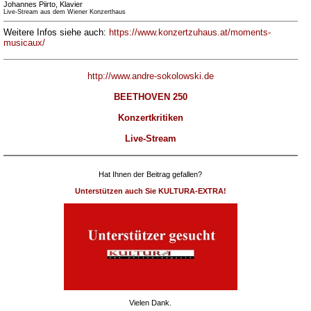
Johannes Piirto, Klavier
Live-Stream aus dem Wiener Konzerthaus
Weitere Infos siehe auch:
https://www.konzertzuhaus.at/moments-
musicaux/
http://www.andre-sokolowski.de
BEETHOVEN 250
Konzertkritiken
Live-Stream
Hat Ihnen der Beitrag gefallen?
Unterstützen auch Sie KULTURA-EXTRA!
Vielen Dank.