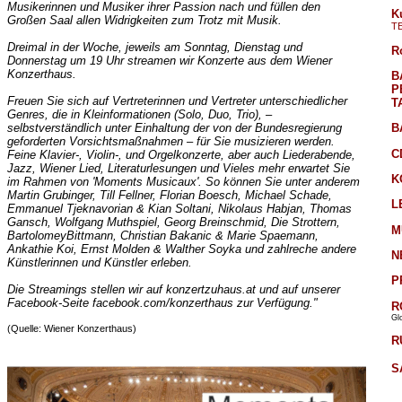
Musikerinnen und Musiker ihrer Passion nach und füllen den
K
Großen Saal allen Widrigkeiten zum Trotz mit Musik.
T
Dreimal in der Woche, jeweils am Sonntag, Dienstag und
R
Donnerstag um 19 Uhr streamen wir Konzerte aus dem Wiener
Konzerthaus.
B
P
Freuen Sie sich auf Vertreterinnen und Vertreter unterschiedlicher
T
Genres, die in Kleinformationen (Solo, Duo, Trio), –
selbstverständlich unter Einhaltung der von der Bundesregierung
B
geforderten Vorsichtsmaßnahmen – für Sie musizieren werden.
C
Feine Klavier-, Violin-, und Orgelkonzerte, aber auch Liederabende,
Jazz, Wiener Lied, Literaturlesungen und Vieles mehr erwartet Sie
K
im Rahmen von 'Moments Musicaux'. So können Sie unter anderem
Martin Grubinger, Till Fellner, Florian Boesch, Michael Schade,
L
Emmanuel Tjeknavorian & Kian Soltani, Nikolaus Habjan, Thomas
Gansch, Wolfgang Muthspiel, Georg Breinschmid, Die Strottern,
M
BartolomeyBittmann, Christian Bakanic & Marie Spaemann,
Ankathie Koi, Ernst Molden & Walther Soyka und zahlreche andere
N
Künstlerinnen und Künstler erleben.
P
Die Streamings stellen wir auf konzertzuhaus.at und auf unserer
Facebook-Seite facebook.com/konzerthaus zur Verfügung."
R
Gl
(Quelle: Wiener Konzerthaus)
R
S