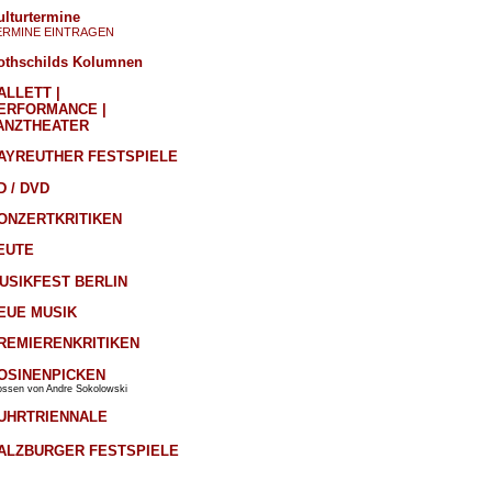
ulturtermine
ERMINE EINTRAGEN
othschilds Kolumnen
ALLETT |
ERFORMANCE |
ANZTHEATER
AYREUTHER FESTSPIELE
D / DVD
ONZERTKRITIKEN
EUTE
USIKFEST BERLIN
EUE MUSIK
REMIERENKRITIKEN
OSINENPICKEN
ossen von Andre Sokolowski
UHRTRIENNALE
ALZBURGER FESTSPIELE