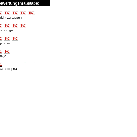
ewertungsmaßstäbe:
nicht zu toppen
schon gut
geht so
na ja
katastrophal