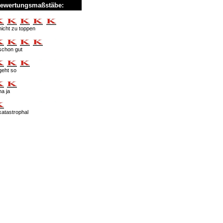
ewertungsmaßstäbe:
nicht zu toppen
schon gut
geht so
na ja
katastrophal