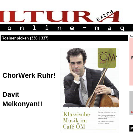
An
Rosinenpicken (336 | 337)
ChorWerk Ruhr!
Davit
Melkonyan!!
M