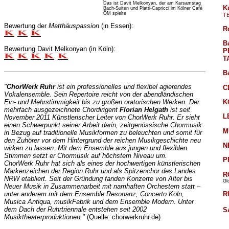
Das ist Davit Melkonyan, der am Karsamstag
K
Bach-Suiten und Piatti-Capricci im Kölner Café
ÖM spielte
T
Bewertung der
Matthäuspassion
(in Essen):
R
B
Bewertung Davit Melkonyan (in Köln):
P
T
B
"
ChorWerk Ruhr
ist ein professionelles und flexibel agierendes
C
Vokalensemble. Sein Repertoire reicht von der abendländischen
K
Ein- und Mehrstimmigkeit bis zu großen oratorischen Werken. Der
mehrfach ausgezeichnete Chordirigent
Florian Helgath
ist seit
L
November 2011 Künstlerischer Leiter von ChorWerk Ruhr. Er sieht
einen Schwerpunkt seiner Arbeit darin, zeitgenössische Chormusik
M
in Bezug auf traditionelle Musikformen zu beleuchten und somit für
den Zuhörer vor dem Hintergrund der reichen Musikgeschichte neu
N
wirken zu lassen. Mit dem Ensemble aus jungen und flexiblen
Stimmen setzt er Chormusik auf höchstem Niveau um.
P
ChorWerk Ruhr hat sich als eines der hochwertigen künstlerischen
Markenzeichen der Region Ruhr und als Spitzenchor des Landes
R
NRW etabliert. Seit der Gründung fanden Konzerte von Alter bis
Gl
Neuer Musik in Zusammenarbeit mit namhaften Orchestern statt –
R
unter anderem mit dem Ensemble Resonanz, Concerto Köln,
Musica Antiqua, musikFabrik und dem Ensemble Modern. Unter
dem Dach der Ruhrtriennale entstehen seit 2002
S
Musiktheaterproduktionen."
(Quelle: chorwerkruhr.de)