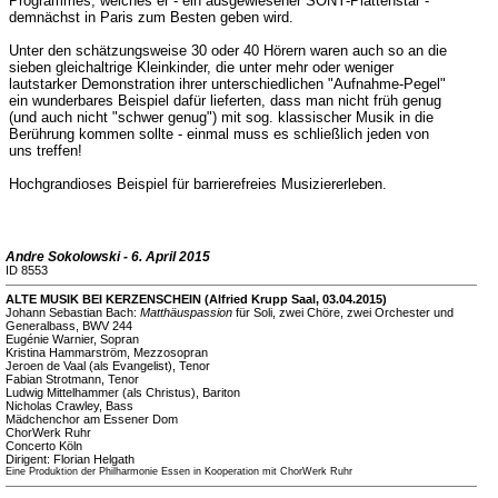
Programmes, welches er - ein ausgewiesener SONY-Plattenstar -
demnächst in Paris zum Besten geben wird.
Unter den schätzungsweise 30 oder 40 Hörern waren auch so an die
sieben gleichaltrige Kleinkinder, die unter mehr oder weniger
lautstarker Demonstration ihrer unterschiedlichen "Aufnahme-Pegel"
ein wunderbares Beispiel dafür lieferten, dass man nicht früh genug
(und auch nicht "schwer genug") mit sog. klassischer Musik in die
Berührung kommen sollte - einmal muss es schließlich jeden von
uns treffen!
Hochgrandioses Beispiel für barrierefreies Musiziererleben.
Andre Sokolowski - 6. April 2015
ID 8553
ALTE MUSIK BEI KERZENSCHEIN (Alfried Krupp Saal, 03.04.2015)
Johann Sebastian Bach:
Matthäuspassion
für Soli, zwei Chöre, zwei Orchester und
Generalbass, BWV 244
Eugénie Warnier, Sopran
Kristina Hammarström, Mezzosopran
Jeroen de Vaal (als Evangelist), Tenor
Fabian Strotmann, Tenor
Ludwig Mittelhammer (als Christus), Bariton
Nicholas Crawley, Bass
Mädchenchor am Essener Dom
ChorWerk Ruhr
Concerto Köln
Dirigent: Florian Helgath
Eine Produktion der Philharmonie Essen in Kooperation mit ChorWerk Ruhr