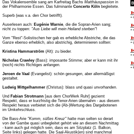
Das Vokalensemble sang am Karfreitag Bachs
Matthäuspassion
in
B
der Philharmonie Essen. Das fulminante
Concerto Köln
begleitete.
Superb (was v.a. den Chor betrifft).
= 
Auserlesen auch:
Eugénie Warnie
, die die Sopran-Arien sang;
nicht zu toppen:
"Aus Liebe will mein Heiland sterben"
!
= 
Vom "Rest"-Solistischen her gab es erhebliche Abstriche, die das
Ganze ebenso erheblich, also abstrichig, determinieren sollten:
= 
Kristina Hammarström
(Alt): zu bieder.
= 
Nicholas Crawley
(Bass): imposante Stimme; aber er kann mit ihr
(noch) nichts Richtiges anfangen.
= 
Jeroen de Vaal
(Evangelist): schön gesungen, aber allermäßigst
gestaltet.
Ludwig Mittgelhammer
(Christus): blass und quasi unvorhanden.
Und
Fabian Strotmann
[aus dem ChorWerk Ruhr] geziemt
Respekt, dass er kurzfristig die Tenor-Arien übernahm - aus diesem
Respekt heraus verbietet sich die (Ab-)Wertung des Dargebotenen
im Umkehrschluss.
Die Bass-Arie
"Komm, süßes Kreuz"
hatte man selten so derart
von der Gambe quasi unbegleitet gehört wie an diesem Nachmittag
- kann auch gut möglich sein, dass es am Sitzplatz (1. Balkon,
Seite links) gelegen hatte. Die Saal-Akustik(en) sind manchmal