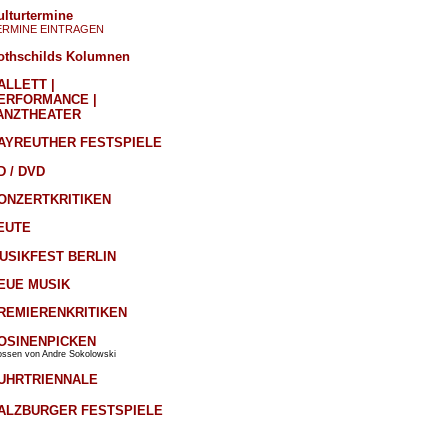
ulturtermine
ERMINE EINTRAGEN
othschilds Kolumnen
ALLETT |
ERFORMANCE |
ANZTHEATER
AYREUTHER FESTSPIELE
D / DVD
ONZERTKRITIKEN
EUTE
USIKFEST BERLIN
EUE MUSIK
REMIERENKRITIKEN
OSINENPICKEN
ossen von Andre Sokolowski
UHRTRIENNALE
ALZBURGER FESTSPIELE