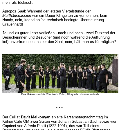
mehr als tückisch.
Apropos Saal: Während der letzten Viertelstunde der
Matthäuspassion
war ein Dauer-Klingelton zu vernehmen; kein
Handy, nein, irgend so 'ne technisch bedingte Übersteuerung.
Grauenhaft!!
Ja und zu guter Letzt verließen - nach und nach - zwei Dutzend der
Besucherinnen und Besucher (und noch während die Aufführung
lief) unverfrorenheitshalber den Saal; nein, hält man es für möglich?
Das Vokalensemble ChorWerk Ruhr | Bildquelle: chorwerkruhr.de
* * *
Der Cellist
Davit Melkonyan
spielte Karsamstagnachmittag im
Kölner Café ÖM zwei Suiten von Johann Sebastian Bach sowie vier
Capricci von Alfredo Piatti (1822-1901); das war Teil eines