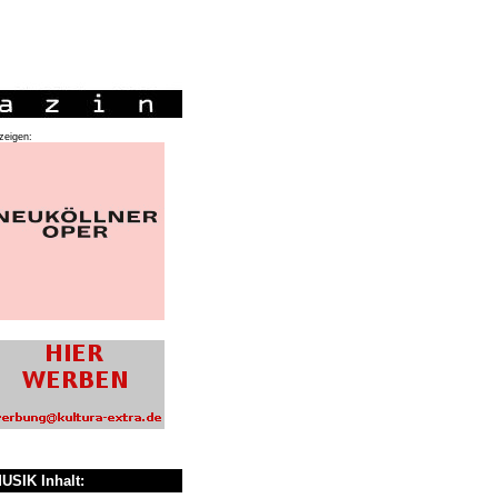
zeigen:
USIK Inhalt: