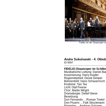
Fidelio
an der Staatsoper im
Andre Sokolowski - 4. Oktob
ID 9597
FIDELIO (Staatsoper im Schiller
Musikalische Leitung: Daniel B
Inszenierung: Harry Kupfer
Regiemitarbeit: Derek Gimpel
Bühnenbild: Hans Schavernoch
Kostüme: Yan Tax
Licht: Olaf Freese
Chor: Martin Wright
Dramaturgie: Detlef Giese
Besetzung:
Don Fernando ... Roman Trekel
Don Pizarro ... Falk Struckmann
Florestan ... Andreas Schager