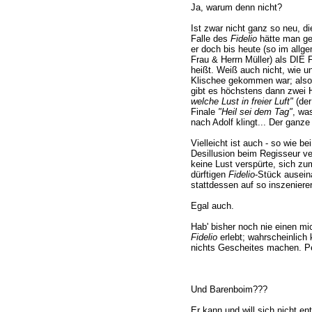
Ja, warum denn nicht?
Ist zwar nicht ganz so neu, di
Falle des
Fidelio
hätte man gew
er doch bis heute (so im allg
Frau & Herrn Müller) als DIE 
heißt. Weiß auch nicht, wie u
Klischee gekommen war; also 
gibt es höchstens dann zwei Hi
welche Lust in freier Luft"
(der
Finale
"Heil sei dem Tag"
, wa
nach Adolf klingt... Der ganze
Vielleicht ist auch - so wie b
Desillusion beim Regisseur ve
keine Lust verspürte, sich zu
dürftigen
Fidelio
-Stück ausei
stattdessen auf so inszeniere
Egal auch.
Hab' bisher noch nie einen mi
Fidelio
erlebt; wahrscheinlich
nichts Gescheites machen. Pe
Und Barenboim???
Er kann und will sich nicht e