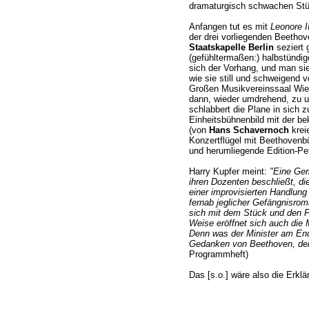
dramaturgisch schwachen Stü
Anfangen tut es mit
Leonore I
der drei vorliegenden Beethov
Staatskapelle Berlin
seziert 
(gefühltermaßen:) halbstündig
sich der Vorhang, und man sieh
wie sie still und schweigend v
Großen Musikvereinssaal Wien
dann, wieder umdrehend, zu u
schlabbert die Plane in sich
Einheitsbühnenbild mit der b
(von
Hans Schavernoch
kreie
Konzertflügel mit Beethovenbü
und herumliegende Edition-Pet
Harry Kupfer meint:
"Eine Gem
ihren Dozenten beschließt, di
einer improvisierten Handlung 
fernab jeglicher Gefängnisroma
sich mit dem Stück und den F
Weise eröffnet sich auch die 
Denn was der Minister am Ende
Gedanken von Beethoven, de
Programmheft)
Das [s.o.] wäre also die Erklä