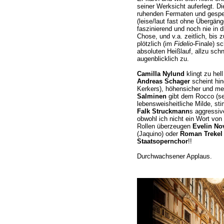
seiner Werksicht auferlegt. Di
ruhenden Fermaten und gesp
(leise/laut fast ohne Übergänge
faszinierend und noch nie in d
Chose, und v.a. zeitlich, bis
plötzlich (im
Fidelio
-Finale) s
absoluten Heißlauf, allzu schn
augenblicklich zu.
Camilla Nylund
klingt zu hell 
Andreas Schager
scheint hin
Kerkers), höhensicher und met
Salminen
gibt dem Rocco (sei
lebensweisheitliche Milde, sti
Falk Struckmann
s aggressiv
obwohl ich nicht ein Wort von
Rollen überzeugen
Evelin No
(Jaquino) oder
Roman Trekel
Staatsopernchor
!!
Durchwachsener Applaus.