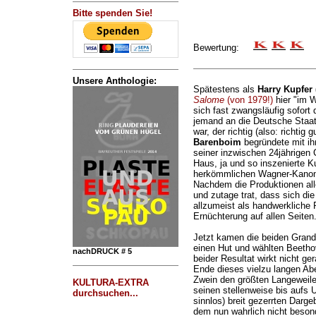
Bitte spenden Sie!
Bewertung:
Unsere Anthologie:
Spätestens als
Harry Kupfer 
Salome
(von 1979!)
hier "im W
sich fast zwangsläufig sofort
jemand an die Deutsche Staa
war, der richtig (also: richtig
Barenboim
begründete mit ih
seiner inzwischen 24jährigen 
Haus, ja und so inszenierte 
herkömmlichen Wagner-Kanon, 
Nachdem die Produktionen al
und zutage trat, dass sich d
allzumeist als handwerkliche Pl
Ernüchterung auf allen Seiten
Jetzt kamen die beiden Grande
einen Hut und wählten Beeth
nachDRUCK # 5
beider Resultat wirkt nicht ge
Ende dieses vielzu langen Abe
Zwein den größten Langeweilea
KULTURA-EXTRA
seinen stellenweise bis aufs U
durchsuchen...
sinnlos) breit gezerrten Darg
dem nun wahrlich nicht beson