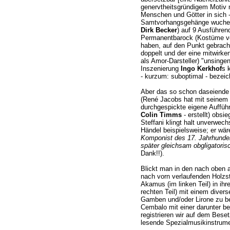
genervtheitsgründigem Motiv n
Menschen und Götter in sich - 
Samtvorhangsgehänge wucher
Dirk Becker
) auf 9 Ausführen
Permanentbarock (Kostüme 
haben, auf den Punkt gebracht
doppelt und der eine mitwirke
als Amor-Darsteller) "unsingen
Inszenierung
Ingo Kerkhof
s 
- kurzum: suboptimal - bezeic
Aber das so schon daseiende
(René Jacobs hat mit seinem 
durchgespickte eigene Auffüh
Colin Timms
- erstellt) obsi
Steffani klingt halt unverwech
Händel beispielsweise; er wä
Komponist des 17. Jahrhunder
später gleichsam obgligatori
Dank!!).
Blickt man in den nach oben 
nach vorn verlaufenden Holzst
Akamus (im linken Teil) in ihr
rechten Teil) mit einem diver
Gamben und/oder Lirone zu bes
Cembalo mit einer darunter be
registrieren wir auf dem Bese
lesende Spezialmusikinstrume