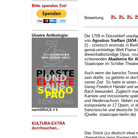
Bitte spenden Sie!
Bewertung:
Unsere Anthologie:
Die 1709 in Düsseldorf urauf
von
Agostino Steffani (1654-
(!) - szenisch erstmals in Ber
genial-umtriebige Welt-Flame
dreieinhalbstündige Opus, musi
scheinenden
Akademie für Al
Staatsoper im Schiller Theate
Auch wenn der barocke Tons
sein dürfte, so gehörte er d
seiner Zeit. So hatte er eine
Georg Friedrich Händel und w
Bach bewundert. Zugleich mac
Karriere und missionierte spät
und Niedersachsen. Neben za
komponierte er 17 Opern, in d
französische und deutsche St
nachDRUCK # 5
(Quelle: staatsoper-berlin.de)
KULTURA-EXTRA
durchsuchen...
Das Stück (zu deutsch etwa 
übersetzbar [eine Nacherzähl