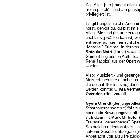
Das Alles [s.o.] macht allei
"rein optisch" - und am güns
privilegiert ist.
Es gibt engelsgleiche Arien u
hörst, denkst du, du bist im
Allen: Sie sind (instrumental) 
unablässig wählen kannst, wor
entweder auf die menschliche 
"Material"-Stimme. In der vo
Shizuko Noiri
(Laute) sowie
Gamba) begleiteten Auftrittsar
René Jacobs' aus der Oper) war
worden.
Also: Musiziert - und gesungen
MeisterInnen ihres Faches au
die derzeit Besten sind, den
werden konnte:
Olivia Verme
Ovenden
allen voran!!
Gyula Orendt
(der junge All
Staatsopernensemble) fällt zu
nennende Bewegungsvielfalt und
sich dann mit
Mark Milhofer
(
Travestie "gemahnende" Spezi
Sexpraktiken demonstriert - -
äußerer Geschlechtsorgane [w
Anbetracht von allzu freizügi