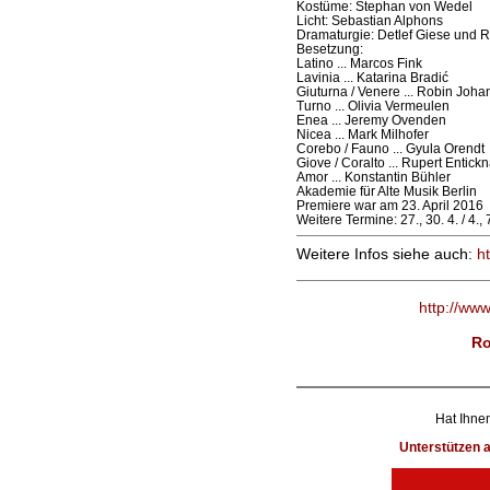
Kostüme: Stephan von Wedel
Licht: Sebastian Alphons
Dramaturgie: Detlef Giese und
Besetzung:
Latino ... Marcos Fink
Lavinia ... Katarina Bradić
Giuturna / Venere ... Robin Joh
Turno ... Olivia Vermeulen
Enea ... Jeremy Ovenden
Nicea ... Mark Milhofer
Corebo / Fauno ... Gyula Orendt
Giove / Coralto ... Rupert Entick
Amor ... Konstantin Bühler
Akademie für Alte Musik Berlin
Premiere war am 23. April 2016
Weitere Termine: 27., 30. 4. / 4., 
Weitere Infos siehe auch:
h
http://ww
Ro
Hat Ihnen
Unterstützen