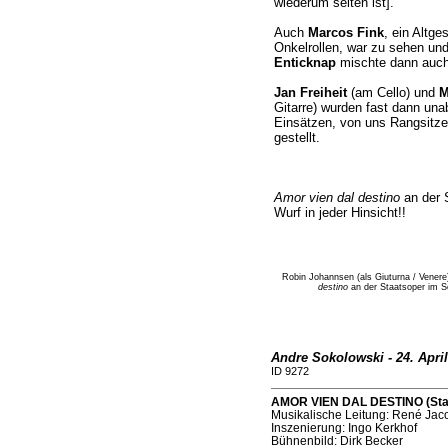
wiederum selten ist].
Auch
Marcos Fink
, ein Altge
Onkelrollen, war zu sehen un
Enticknap
mischte dann auch
Jan Freiheit
(am Cello) und
M
Gitarre) wurden fast dann unab
Einsätzen, von uns Rangsitzer
gestellt.
Amor vien dal destino
an der S
Wurf in jeder Hinsicht!!
Robin Johannsen (als Giuturna / Venere
destino
an der Staatsoper im S
Andre Sokolowski - 24. April
ID 9272
AMOR VIEN DAL DESTINO (Staats
Musikalische Leitung: René Jac
Inszenierung: Ingo Kerkhof
Bühnenbild: Dirk Becker