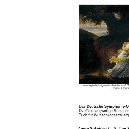
Jean-Baptiste Regnaults
Ariadne und T
Rouen, France 
Das
Deutsche Symphonie-Or
Dvořák's langweilige Streicher
Tuch für Wunschkonzertallergi
Andre Sokolowski - 5. Juni 