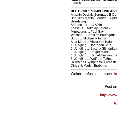
ID 8686
DEUTSCHES SYMPHONIE-ORCHES
Antonín Dvořák: Serenade E-Dur 
Bohuslav Martinů:
Ariane
– Oper 
Besetzung:
Ariadne ... Laura Aikin
Theseus ... Nikolay Borchev
Minotaurus ... Paul Gay
Wächter ... Christian Baumgärtel
Burun ... Michael Pflumm
Alter Mann ... Victor von Halem
1. Jüngling ... Joo-hoon Shin
2. Jüngling ... Sascha Glintenka
3. Jüngling ... Holger Marks
4. Jüngling ... Hans-Christian Br
5. Jüngling ... Wolfram Teßmer
Deutsches Symphonie-Orchester
Dirigent: Martyn Brabbins
Weitere Infos siehe auch:
h
Post a
http://ww
Ro