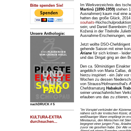
Im Werkverzeichnis des tsc
Bitte spenden Sie!
Martinů (1890-1959)
stehen 16
Ausnahmen) kaum mal eine au
hatten das große Glück, 2014
souhaits
-Hochschulproduktion
sein; und Daniel Barenboim (!
Kožená in der Titelrolle
Juliett
Unsere Anthologie:
Ausnahme-Erscheinungen, wie
Jetzt wollte DSO-Chefdirigen
gehende Saison mit einer kon
Ariane
für sich krönen - leide
und das Dirigat ging an den B
Den ca. 50minütigen Einakter
angeblich von Maria Callas, di
hierzu inspiriert - ein Jahr v
Wochen zu dessen Niederschri
von Strauss/Hofmannsthal's
A
Chefdramaturg
Habakuk Trab
seiner unnachahmlichen Verkür
erlauben uns das zu zitieren, w
nachDRUCK # 5
"Im Vorspiel verkündet der Küstenw
nähere sich der kretischen Küste; da
KULTURA-EXTRA
weißhaariger Mann empfängt im erst
Minotaurus, den Menschen mit Stierk
durchsuchen...
begegnet einer jungen Frau, Ariadne;
zuvor nie gesehen habe. Der Alte v
Abend mit einem Fremden vermählen,