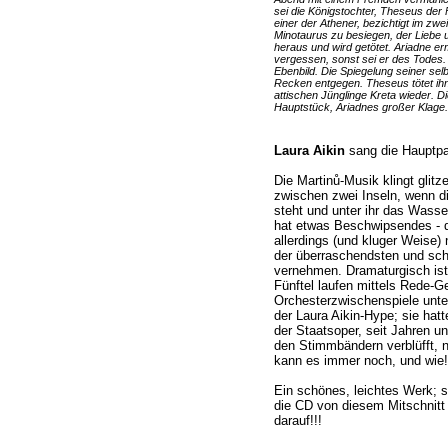
sei die Königstochter, Theseus der
einer der Athener, bezichtigt im zwe
Minotaurus zu besiegen, der Liebe 
heraus und wird getötet. Ariadne er
vergessen, sonst sei er des Todes. E
Ebenbild. Die Spiegelung seiner sel
Recken entgegen. Theseus tötet ihn.
attischen Jünglinge Kreta wieder. D
Hauptstück, Ariadnes großer Klage.
Laura Aikin
sang die Hauptpar
Die Martinů-Musik klingt glitz
zwischen zwei Inseln, wenn d
steht und unter ihr das Wasse
hat etwas Beschwipsendes - de
allerdings (und kluger Weise) 
der überraschendsten und schö
vernehmen. Dramaturgisch ist 
Fünftel laufen mittels Rede-G
Orchesterzwischenspiele unter
der Laura Aikin-Hype; sie hatt
der Staatsoper, seit Jahren un
den Stimmbändern verblüfft, n
kann es immer noch, und wie!
Ein schönes, leichtes Werk; 
die CD von diesem Mitschnitt 
darauf!!!