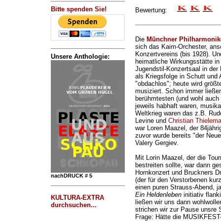
Bitte spenden Sie!
Bewertung:
Die
Münchner Philharmonik
sich das Kaim-Orchester, an
Konzertvereins (bis 1928). Und
Unsere Anthologie:
heimatliche Wirkungsstätte in
Jugendstil-Konzertsaal in der
als Kriegsfolge in Schutt und
"obdachlos"; heute wird größt
musiziert. Schon immer ließen
berühmtesten (und wohl auch t
jeweils habhaft waren, musika
Weltkrieg waren das z.B. Rud
Levine und
Christian Thielem
war Loren Maazel, der 84jähri
zuvor wurde bereits "der Neue
Valery Gergiev.
Mit Lorin Maazel, der die Tou
bestreiten sollte, war dann g
Hornkonzert und Bruckners Dr
nachDRUCK # 5
(der für den Verstorbenen kurzf
einen puren Strauss-Abend, ja
Ein Heldenleben
initiativ flan
KULTURA-EXTRA
ließen wir uns dann wohlwollen
durchsuchen...
strichen wir zur Pause unsre
Frage: Hätte die MUSIKFEST-