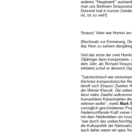
anderes "Hauptwerk" aushandel
man uns Berlinern Straussen
Dutzend mal in kurzen Zeitabs
ist, ist zu viel!!]
Strauss' Vater war Hornist a
(Nochmals zur Erinnerung: D
das Horn zu seinem diesjähri
Und das erste der zwei Hornk
19jähriger dann komponierte, 
dem Jahr, als Richard Straus
erklärte) schuf er dennoch Op
"Satztechnisch wie instrumen
höchster kompositorischer Raf
beruft sich Strauss' Zweites 
der Wiener Klassik. Die unbe
lässt indes Zweifel aufkomme
humanitären Katastrophen des
nehmen wollte"
, merkt
Mark S
vorzüglich geschriebenen Pr
friedensstiftende Kraft seiner
mit dem
Heldenleben
ein musi
"war durch das undurchsicht
die Kulturpolitik der National
auch daher waren wir ganz fro