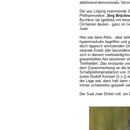
ablehnend-demonstrativ Verzic
Der aus Leipzig stammende S
Philharmoniker,
Jörg Brückne
Bychkov tat (gottlob) mit leis
Orchester deuten - ganz im G
Juan
:
Hier war dann Alles - aber wirk
hypermaskulin begriffen und g
doch läppisch anmutenden Un
seiende Erotik (der besondere
sich in diesem merkwürdig-kra
grauenhaften Akt wüstester Ve
Titelhelden. Das erstaunte und
dem Zusammenhang an die bis
Schallplattenproduktion von 1
(unter Rudolf Kempe! [s.o.]) e
der Lage war, dass halt dann
immer schwerelos gespielt sei
Der Saal zwei Drittel voll, ein D